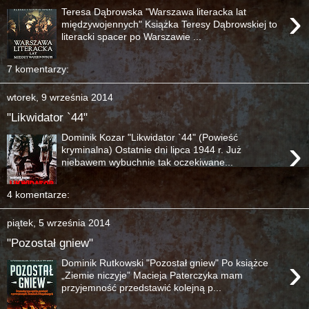
›
Teresa Dąbrowska "Warszawa literacka lat
międzywojennych" Książka Teresy Dąbrowskiej to
literacki spacer po Warszawie ...
7 komentarzy:
wtorek, 9 września 2014
"Likwidator `44"
Dominik Kozar "Likwidator `44" (Powieść
›
kryminalna) Ostatnie dni lipca 1944 r. Już
niebawem wybuchnie tak oczekiwane...
4 komentarze:
piątek, 5 września 2014
"Pozostał gniew"
›
Dominik Rutkowski "Pozostał gniew" Po książce
„Ziemie niczyje” Macieja Paterczyka mam
przyjemność przedstawić kolejną p...