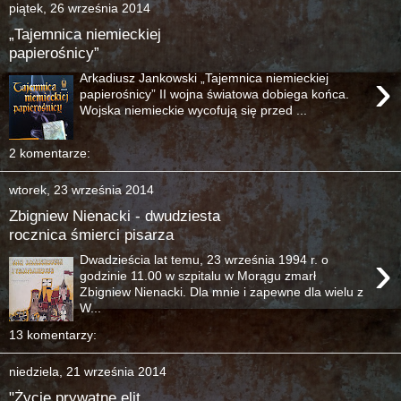
piątek, 26 września 2014
„Tajemnica niemieckiej
papierośnicy”
›
Arkadiusz Jankowski „Tajemnica niemieckiej
papierośnicy” II wojna światowa dobiega końca.
Wojska niemieckie wycofują się przed ...
2 komentarze:
wtorek, 23 września 2014
Zbigniew Nienacki - dwudziesta
rocznica śmierci pisarza
›
Dwadzieścia lat temu, 23 września 1994 r. o
godzinie 11.00 w szpitalu w Morągu zmarł
Zbigniew Nienacki. Dla mnie i zapewne dla wielu z
W...
13 komentarzy:
niedziela, 21 września 2014
"Życie prywatne elit