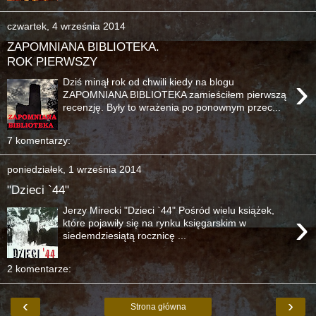
czwartek, 4 września 2014
ZAPOMNIANA BIBLIOTEKA.
ROK PIERWSZY
›
Dziś minął rok od chwili kiedy na blogu
ZAPOMNIANA BIBLIOTEKA zamieściłem pierwszą
recenzję. Były to wrażenia po ponownym przec...
7 komentarzy:
poniedziałek, 1 września 2014
"Dzieci `44"
Jerzy Mirecki "Dzieci `44" Pośród wielu książek,
›
które pojawiły się na rynku księgarskim w
siedemdziesiątą rocznicę ...
2 komentarze:
‹
›
Strona główna