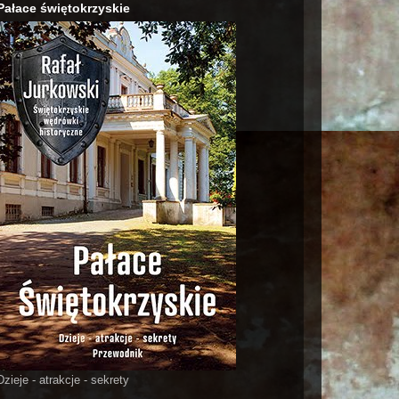
Pałace świętokrzyskie
Dzieje - atrakcje - sekrety