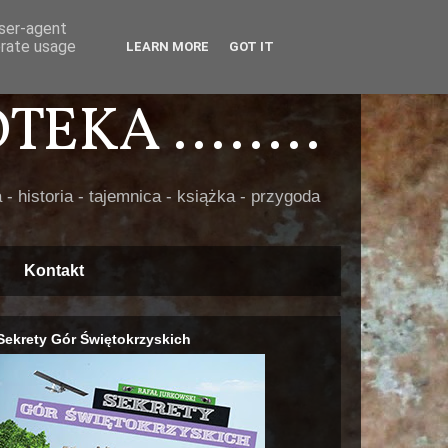
user-agent
erate usage
LEARN MORE
GOT IT
EKA ........
 - historia - tajemnica - książka - przygoda
Kontakt
Sekrety Gór Świętokrzyskich