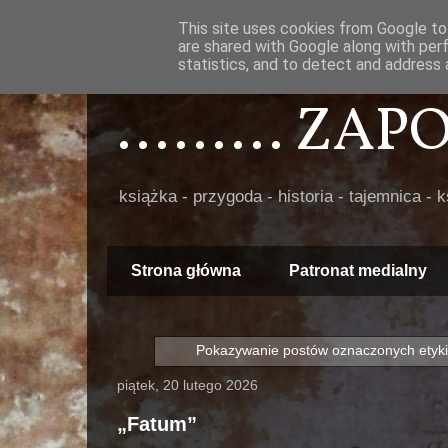
This site uses cookies from Google to 
are shared with Google along with per
statistics, and to detect and address 
......... ZA
książka - przygoda - historia - tajemnica - 
Strona główna
Patronat medialny
Pokazywanie postów oznaczonych etyk
piątek, 20 lutego 2026
„Fatum”