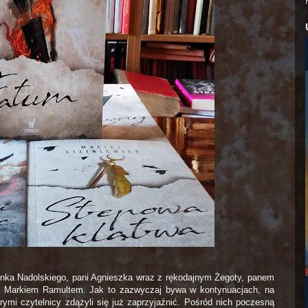
a Nadolskiego, pani Agnieszka wraz z rękodajnym Żegoty, panem
m Markiem Ramultem. Jak to zazwyczaj bywa w kontynuacjach, na
órymi czytelnicy zdążyli się już zaprzyjaźnić. Pośród nich poczesną