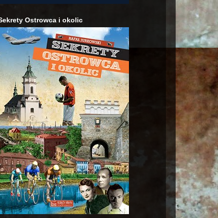
Sekrety Ostrowca i okolic