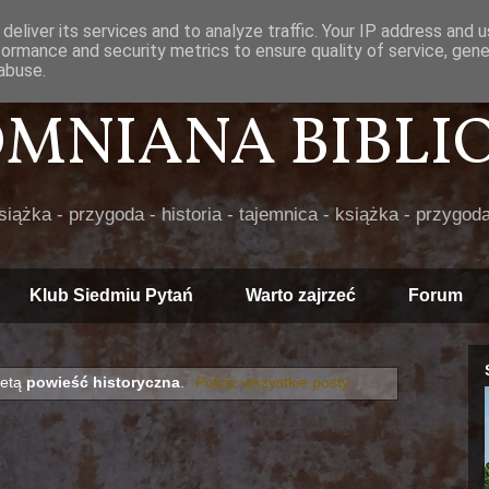
deliver its services and to analyze traffic. Your IP address and 
formance and security metrics to ensure quality of service, gen
abuse.
POMNIANA BIBLIOT
książka - przygoda - historia - tajemnica - książka - przygoda
Klub Siedmiu Pytań
Warto zajrzeć
Forum
ietą
powieść historyczna
.
Pokaż wszystkie posty