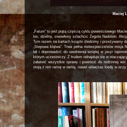
Maciej 
„Fatum” to jest piątą częścią cyklu powieściowego Maci
los, dzielny, siwowłosy szlachcic Żegota Nadolski. Akc
Tym razem na kartach książki śledzimy i przeżywamy da
„Stepowa klątwa”. Trwa pełna niebezpieczeństw misja N
lat i doprowadzić do uwolnienia wziętej w jasyr tajemni
którym uczestniczy. Z trudem odnajduje się w otaczający
załatwić wszystkie sprawy i powrócić do rodzinnej w
stoją z nim ramię w ramię, nawet wówczas kiedy w oczy