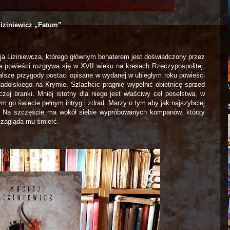
Liziniewicz „Fatum”
eja Liziniewcza, którego głównym bohaterem jest doświadczony przez
ja powieści rozgrywa się w XVII wieku na kresach Rzeczypospolitej.
lsze przygody postaci opisane w wydanej w ubiegłym roku powieści
adolskiego na Krymie. Szlachcic pragnie wypełnić obietnicę sprzed
czej branki. Mniej istotny dla niego jest właściwy cel poselstwa, w
m go świecie pełnym intryg i zdrad. Marzy o tym aby jak najszybciej
si. Na szczęście ma wokół siebie wypróbowanych kompanów, którzy
 zagląda mu śmierć.