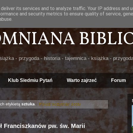
deliver its services and to analyze traffic. Your IP address and 
formance and security metrics to ensure quality of service, gen
abuse.
POMNIANA BIBLIOT
książka - przygoda - historia - tajemnica - książka - przygoda
Klub Siedmiu Pytań
Warto zajrzeć
Forum
ch etykietą
sztuka
.
Pokaż wszystkie posty
ł Franciszkanów pw. św. Marii