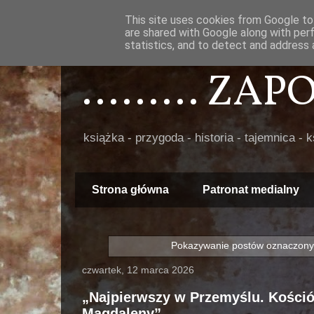
This site uses cookies from Google to 
are shared with Google along with per
statistics, and to detect and address 
......... ZA
książka - przygoda - historia - tajemnica - 
Strona główna
Patronat medialny
Pokazywanie postów oznaczony
czwartek, 12 marca 2026
„Najpierwszy w Przemyślu. Kośció
Magdaleny”