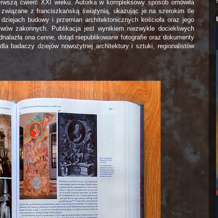
ierwszą ćwierć XXI wieku. Autorka w kompleksowy sposób omówiła
e związane z franciszkańską świątynią, ukazując je na szerokim tle
ziejach budowy i przemian architektonicznych kościoła oraz jego
iwów zakonnych. Publikacja jest wynikiem niezwykle dociekliwych
dnalazła ona cenne, dotąd niepublikowane fotografie oraz dokumenty
dla badaczy dziejów nowożytnej architektury i sztuki, regionalistów