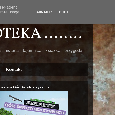
user-agent
erate usage
LEARN MORE
GOT IT
EKA ........
 - historia - tajemnica - książka - przygoda
Kontakt
Sekrety Gór Świętokrzyskich