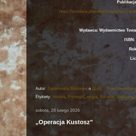
Publikacj
https://vistulana.pl/produkt/najpierwszy-w
Wydawca: Wydawnictwo Towar
ISBN: 
Rok
Lic
Autor:
Zapomniana Biblioteka
o
20:44
Brak komentarz
Etykiety:
historia
,
Przemyśl
,
religia
,
Societas Vistulana
,
sobota, 28 lutego 2026
„Operacja Kustosz”