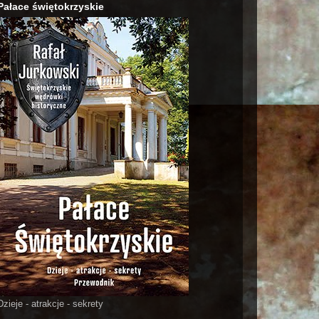
Pałace świętokrzyskie
Dzieje - atrakcje - sekrety