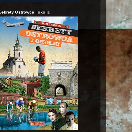
Sekrety Ostrowca i okolic