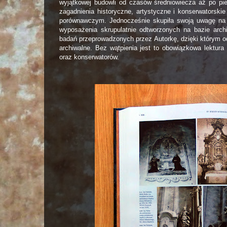
wyjątkowej budowli od czasów średniowiecza aż po p
zagadnienia historyczne, artystyczne i konserwatorski
porównawczym. Jednocześnie skupiła swoją uwagę na d
wyposażenia skrupulatnie odtworzonych na bazie arch
badań przeprowadzonych przez Autorkę, dzięki którym o
archiwalne. Bez wątpienia jest to obowiązkowa lektura 
oraz konserwatorów.