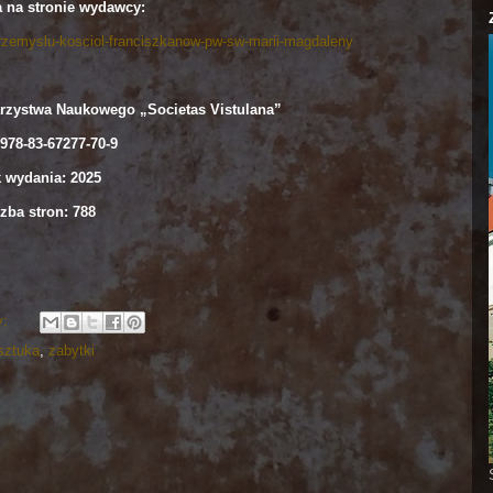
a na stronie wydawcy:
-przemyslu-kosciol-franciszkanow-pw-sw-marii-magdaleny
zystwa Naukowego „Societas Vistulana”
978-83-67277-70-9
 wydania: 2025
zba stron: 788
y:
sztuka
,
zabytki