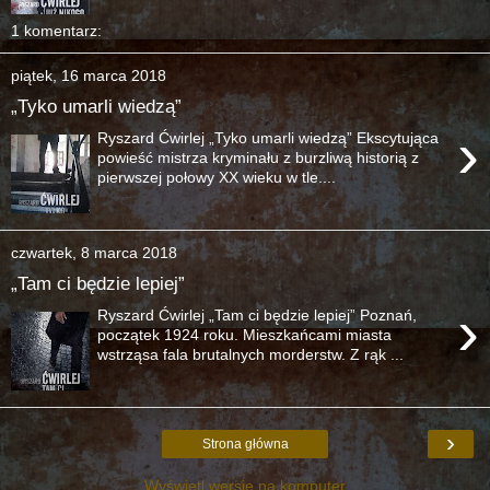
1 komentarz:
piątek, 16 marca 2018
„Tyko umarli wiedzą”
›
Ryszard Ćwirlej „Tyko umarli wiedzą” Ekscytująca
powieść mistrza kryminału z burzliwą historią z
pierwszej połowy XX wieku w tle....
czwartek, 8 marca 2018
„Tam ci będzie lepiej”
›
Ryszard Ćwirlej „Tam ci będzie lepiej” Poznań,
początek 1924 roku. Mieszkańcami miasta
wstrząsa fala brutalnych morderstw. Z rąk ...
›
Strona główna
Wyświetl wersję na komputer