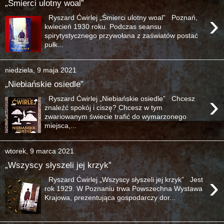
„Śmierci ulotny woal”
›
Ryszard Ćwirlej „Śmierci ulotny woal” Poznań,
kwiecień 1930 roku. Podczas seansu
spirytystycznego przywołana z zaświatów postać
pułk...
niedziela, 9 maja 2021
„Niebiańskie osiedle”
›
Ryszard Ćwirlej „Niebiańskie osiedle” Chcesz
znaleźć spokój i ciszę? Chcesz w tym
zwariowanym świecie trafić do wymarzonego
miejsca,...
wtorek, 9 marca 2021
„Wszyscy słyszeli jej krzyk”
›
Ryszard Ćwirlej „Wszyscy słyszeli jej krzyk” Jest
rok 1929. W Poznaniu trwa Powszechna Wystawa
Krajowa, prezentująca gospodarczy dor...