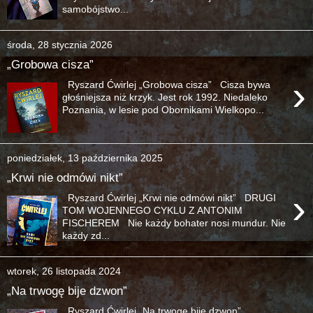
samobójstwo...
środa, 28 stycznia 2026
„Grobowa cisza”
›
Ryszard Ćwirlej „Grobowa cisza” Cisza bywa
głośniejsza niż krzyk. Jest rok 1992. Niedaleko
Poznania, w lesie pod Obornikami Wielkopo...
poniedziałek, 13 października 2025
„Krwi nie odmówi nikt”
›
Ryszard Ćwirlej „Krwi nie odmówi nikt” DRUGI
TOM WOJENNEGO CYKLU Z ANTONIM
FISCHEREM Nie każdy bohater nosi mundur. Nie
każdy zd...
wtorek, 26 listopada 2024
„Na trwogę bije dzwon”
Ryszard Ćwirlej „Na trwogę bije dzwon”