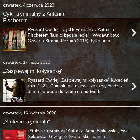
czwartek, 4 czerwca 2020
Cykl kryminalny z Antonim
Fischerem
›
Ryszard Ćwirlej - Cykl kryminalny z Antonim
Fischerem Tam ci będzie lepiej (Wydawnictwo
Czwarta Strona, Poznań 2015) Tylko uma...
czwartek, 14 maja 2020
„Zaśpiewaj mi kołysankę”
›
Ryszard Ćwirlej „Zaśpiewaj mi kołysankę” Kwiecień
roku 1922. Ośmioletnia dziewczynka wychodzi z
domu po wodę do kranu na podwórku...
czwartek, 16 kwietnia 2020
„Stulecie kryminału”
„Stulecie kryminału” Autorzy: Anna Bińkowska, Ewa
›
Spławska, Grzegorz Skorupski, Joanna