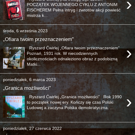
›
POCZĄTEK WOJENNEGO CYKLU Z ANTONIM
FISCHEREM Pełna intryg i zwrotów akcji powieść
mistrza k...
środa, 6 września 2023
„Ofiara twoim przeznaczeniem”
›
Ryszard Ćwirlej „Ofiara twoim przeznaczeniem”
Poznań, 1931 rok. W niecodziennych
okolicznościach odnaleziono obraz z podobizną
Matki...
poniedziałek, 6 marca 2023
„Granica możliwości”
›
Ryszard Ćwirlej „Granica możliwości” Rok 1990
to początek nowej ery. Kończy się czas Polski
Ludowej a zaczyna Polska demokratyczna. ...
poniedziałek, 27 czerwca 2022