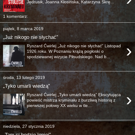
Jędrusik, Joanna Kłosińska, Katarzyna Skrę...
1 komentarz:
piątek, 8 marca 2019
„Już nikogo nie słychać”
›
Ryszard Ćwirlej „Już nikogo nie słychać” Listopad
1926 roku. W Poznaniu krążą pogłoski o
spodziewanej wizycie Piłsudskiego. Nad b...
środa, 13 lutego 2019
„Tyko umarli wiedzą”
›
Ryszard Ćwirlej „Tyko umarli wiedzą” Ekscytująca
powieść mistrza kryminału z burzliwą historią z
pierwszej połowy XX wieku w tle....
niedziela, 27 stycznia 2019
„Tam ci będzie lepiej”