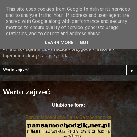
This site uses cookies from Google to deliver its services
......... ZAPOMNIANA
and to analyze traffic. Your IP address and user-agent are
shared with Google along with performance and security
BIBLIOTEKA ........
metrics to ensure quality of service, generate usage
statistics, and to detect and address abuse.
książka - przygoda - historia - tajemnica - książka - przygoda
LEARN MORE
GOT IT
- historia - tajemnica - książka - przygoda - historia -
tajemnica - książka - przygoda
▼
Warto zajrzeć
Ulubione fora:
Forum Miłośników Pana Samochodzika