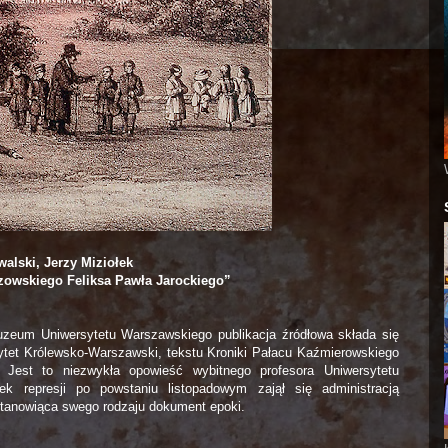
alski, Jerzy Miziołek
zowskiego Feliksa Pawła Jarockiego”
eum Uniwersytetu Warszawskiego publikacja źródłowa składa się
rsytet Królewsko-Warszawski, tekstu Kroniki Pałacu Kaźmierowskiego
ji. Jest to niezwykła opowieść wybitnego profesora Uniwersytetu
k represji po powstaniu listopadowym zajął się administracją
 stanowiąca swego rodzaju dokument epoki.