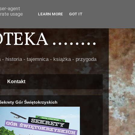
user-agent
erate usage
LEARN MORE
GOT IT
EKA ........
 - historia - tajemnica - książka - przygoda
Kontakt
Sekrety Gór Świętokrzyskich