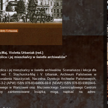
-Maj, Violetta Urbaniak (red.)
olica i jej mieszkańcy w świetle archiwaliów”
ica i jej mieszkańcy w świetle archiwaliów. Scenariusze i lekcje dla
h, red. T. Stachurska-Maj i V. Urbaniak, Archiwum Państwowe w
nalenia Nauczycieli, Naczelna Dyrekcja Archiwów Państwowych,
4-3-2 (APW) ISBN 978-83-64806-69-8 (NDAP) ISBN 978-83-938184-6-
twowego w Warszawie oraz Mazowieckiego Samorządowego Centrum
oby zainteresowane książką mogą napisać na adres: