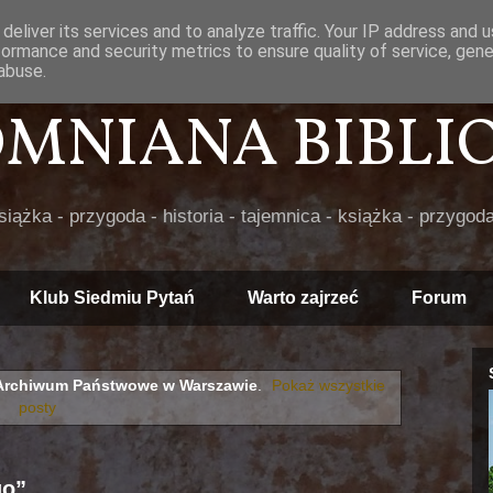
deliver its services and to analyze traffic. Your IP address and 
formance and security metrics to ensure quality of service, gen
abuse.
POMNIANA BIBLIOT
książka - przygoda - historia - tajemnica - książka - przygoda
Klub Siedmiu Pytań
Warto zajrzeć
Forum
Archiwum Państwowe w Warszawie
.
Pokaż wszystkie
posty
go”