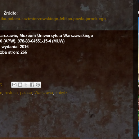
Źródło:
nika-palacu-kazimierzowskiego-feliksa-pawla-jarockiego
rszawie, Muzeum Uniwersytetu Warszawskiego
-0 (APW), 978-83-64551-15-4 (MUW)
 wydania: 2016
zba stron: 266
y:
ie
,
historia
,
pałace
,
Warszawa
,
zabytki