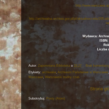
http://www.warszawa.ap
http://archiwalna.archiwa.gov.pl/pl/aktualnoci-edu/205-
na
Wydawca: Archi
ISBN: 
Rok
Liczba s
Autor:
Zapomniana Biblioteka
o
19:27
Brak komentarz
Etykiety:
archiwalia
,
Archiwum Państwowe w Warszawie
Warszawa
,
Warszawski trudny czas
Strona g
Subskrybuj:
Posty (Atom)