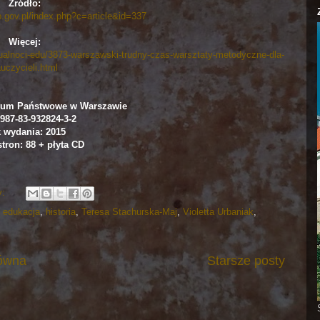
Źródło:
.gov.pl/index.php?c=article&id=337
Więcej:
altualnoci-edu/3873-warszawski-trudny-czas-warsztaty-metodyczne-dla-
uczycieli.html
wum Państwowe w Warszawie
987-83-932824-3-2
 wydania: 2015
tron: 88 + płyta CD
y:
,
edukacja
,
historia
,
Teresa Stachurska-Maj
,
Violetta Urbaniak
,
łówna
Starsze posty