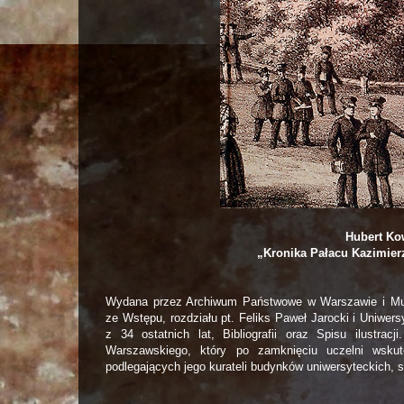
Hubert Kow
„Kronika Pałacu Kazimier
Wydana przez Archiwum Państwowe w Warszawie i Muz
ze Wstępu, rozdziału pt. Feliks Paweł Jarocki i Uniwe
z 34 ostatnich lat, Bibliografii oraz Spisu ilustrac
Warszawskiego, który po zamknięciu uczelni wskute
podlegających jego kurateli budynków uniwersyteckich,