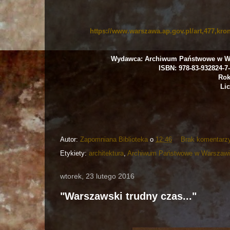
https://www.warszawa.ap.gov.pl/art,477,kro
Wydawca: Archiwum Państwowe w Wa
ISBN: 978-83-932824-7
Rok
Lic
Autor:
Zapomniana Biblioteka
o
12:46
Brak komentarz
Etykiety:
architektura
,
Archiwum Państwowe w Warszaw
wtorek, 23 lutego 2016
"Warszawski trudny czas..."