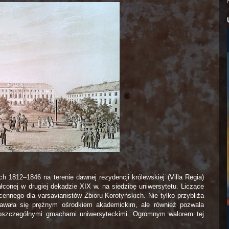
ch 1812–1846 na terenie dawnej rezydencji królewskiej (Villa Regia)
onej w drugiej dekadzie XIX w. na siedzibę uniwersytetu. Liczące
cennego dla varsavianistów Zbioru Korotyńskich. Nie tylko przybliża
tawała się prężnym ośrodkiem akademickim, ale również pozwala
 poszczególnymi gmachami uniwersyteckimi. Ogromnym walorem tej