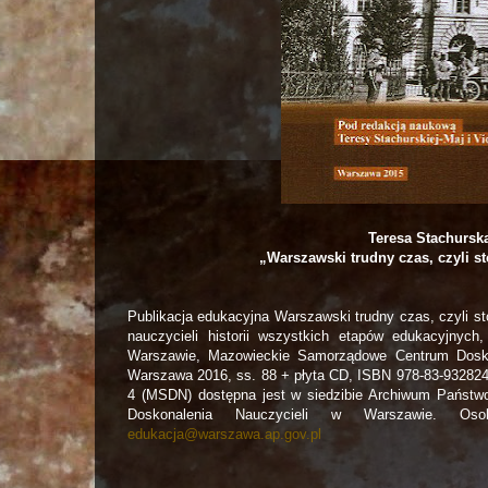
Teresa Stachurska
„Warszawski trudny czas, czyli st
Publikacja edukacyjna Warszawski trudny czas, czyli stol
nauczycieli historii wszystkich etapów edukacyjnyc
Warszawie, Mazowieckie Samorządowe Centrum Dosko
Warszawa 2016, ss. 88 + płyta CD, ISBN 978-83-93282
4 (MSDN) dostępna jest w siedzibie Archiwum Pańs
Doskonalenia Nauczycieli w Warszawie. Os
edukacja@warszawa.ap.gov.pl