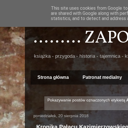
This site uses cookies from Google to 
are shared with Google along with per
statistics, and to detect and address 
......... ZA
książka - przygoda - historia - tajemnica - 
Strona główna
Patronat medialny
Pokazywanie postów oznaczonych etykietą
poniedziałek, 20 sierpnia 2018
„Kronika Pałacu Kazimierzowskie