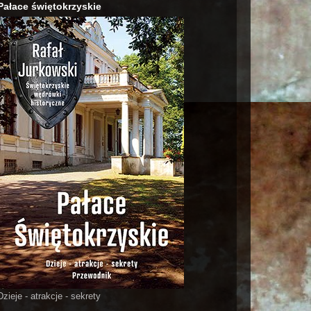
Pałace świętokrzyskie
Dzieje - atrakcje - sekrety