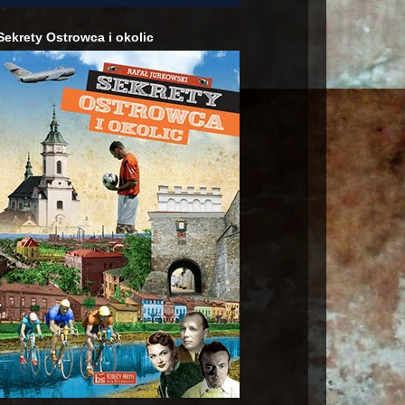
Sekrety Ostrowca i okolic