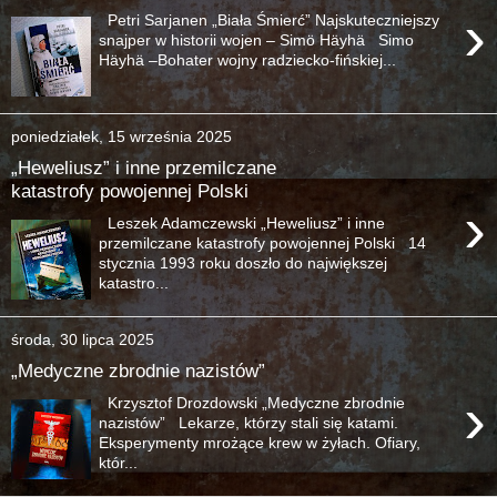
›
Petri Sarjanen „Biała Śmierć” Najskuteczniejszy
snajper w historii wojen – Simö Häyhä Simo
Häyhä –Bohater wojny radziecko-fińskiej...
poniedziałek, 15 września 2025
„Heweliusz” i inne przemilczane
katastrofy powojennej Polski
›
Leszek Adamczewski „Heweliusz” i inne
przemilczane katastrofy powojennej Polski 14
stycznia 1993 roku doszło do największej
katastro...
środa, 30 lipca 2025
„Medyczne zbrodnie nazistów”
›
Krzysztof Drozdowski „Medyczne zbrodnie
nazistów” Lekarze, którzy stali się katami.
Eksperymenty mrożące krew w żyłach. Ofiary,
któr...