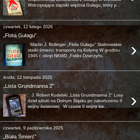
Wstrząsające zapiski więźnia Gułagu, który p...
czwartek, 12 lutego 2026
„Flota Gułagu”
›
Martin J. Bollinger „Flota Gułagu” Stalinowskie
statki śmierci: transporty na Kołymę W grudniu
1945 r. okręt NKWD „Feliks Dzierżyńs...
środa, 12 listopada 2025
„Lista Grundmanna 2”
›
J. Robert Kudelski „Lista Grundmanna 2” Losy
dzieł sztuki na Dolnym Śląsku po zakończeniu II
wojny światowej W czasie II wojny św...
czwartek, 9 października 2025
„Biała Śmierć”