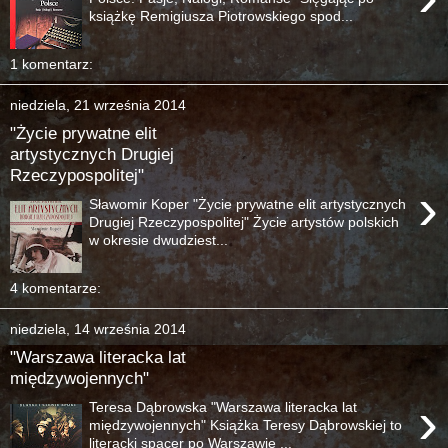
książkę Remigiusza Piotrowskiego spod...
1 komentarz:
niedziela, 21 września 2014
"Życie prywatne elit
artystycznych Drugiej
Rzeczypospolitej"
›
Sławomir Koper "Życie prywatne elit artystycznych
Drugiej Rzeczypospolitej" Życie artystów polskich
w okresie dwudziest...
4 komentarze:
niedziela, 14 września 2014
"Warszawa literacka lat
międzywojennych"
›
Teresa Dąbrowska "Warszawa literacka lat
międzywojennych" Książka Teresy Dąbrowskiej to
literacki spacer po Warszawie ...