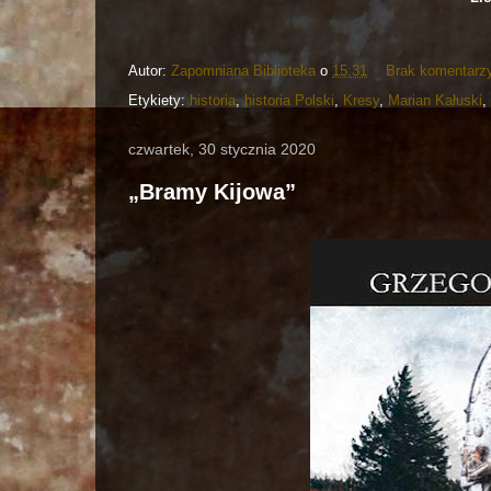
Autor:
Zapomniana Biblioteka
o
15:31
Brak komentarz
Etykiety:
historia
,
historia Polski
,
Kresy
,
Marian Kałuski
,
czwartek, 30 stycznia 2020
„Bramy Kijowa”