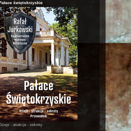
Pałace świętokrzyskie
Dzieje - atrakcje - sekrety