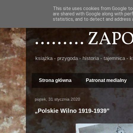
This site uses cookies from Google to 
are shared with Google along with per
statistics, and to detect and address 
......... ZA
książka - przygoda - historia - tajemnica - 
Strona główna
Patronat medialny
piątek, 31 stycznia 2020
„Polskie Wilno 1919-1939”