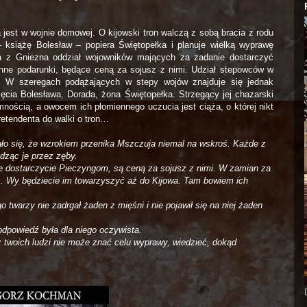
jest w wojnie domowej. O kijowski tron walczą z sobą bracia z rodu
 książę Bolesław – popiera Świętopełka i planuje wielką wyprawę
a z Gniezna oddział wojowników mających za zadanie dostarczyć
ne podarunki, będące ceną za sojusz z nimi. Udział stepowców w
u. W szeregach podążających w stepy wojów znajduje się jednak
cia Bolesława, Dorada, żona Świętopełka. Strzegący jej chazarski
nością, a owocem ich płomiennego uczucia jest ciąża, o której nikt
retendenta do walki o tron…
ało się, że wzrokiem przenika Mszczuja niemal na wskroś. Każde z
edząc je przez zęby.
e dostarczycie Pieczyngom, są ceną za sojusz z nimi. W zamian za
. Wy będziecie im towarzyszyć aż do Kijowa. Tam bowiem ich
 twarzy nie zadrgał żaden z mięśni i nie pojawił się na niej żaden
odpowiedź była dla niego oczywista.
 twoich ludzi nie może znać celu wyprawy, wiedzieć, dokąd