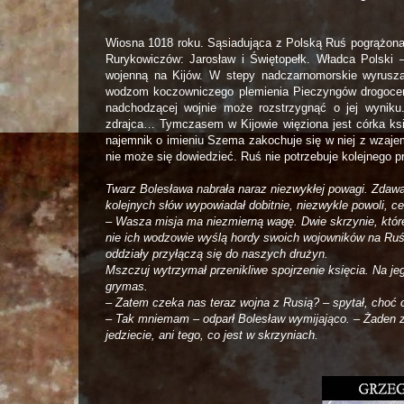
Wiosna 1018 roku. Sąsiadująca z Polską Ruś pogrążona 
Rurykowiczów: Jarosław i Świętopełk. Władca Polski –
wojenną na Kijów. W stepy nadczarnomorskie wyrusz
wodzom koczowniczego plemienia Pieczyngów drogocen
nadchodzącej wojnie może rozstrzygnąć o jej wynik
zdrajca… Tymczasem w Kijowie więziona jest córka księ
najemnik o imieniu Szema zakochuje się w niej z wzajem
nie może się dowiedzieć. Ruś nie potrzebuje kolejnego p
Twarz Bolesława nabrała naraz niezwykłej powagi. Zdaw
kolejnych słów wypowiadał dobitnie, niezwykle powoli, c
– Wasza misja ma niezmierną wagę. Dwie skrzynie, któr
nie ich wodzowie wyślą hordy swoich wojowników na Ruś
oddziały przyłączą się do naszych drużyn.
Mszczuj wytrzymał przenikliwe spojrzenie księcia. Na jego
grymas.
– Zatem czeka nas teraz wojna z Rusią? – spytał, choć 
– Tak mniemam – odparł Bolesław wymijająco. – Żaden z
jedziecie, ani tego, co jest w skrzyniach.