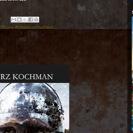
y:
Oficyna Wydawnicza Kucharski