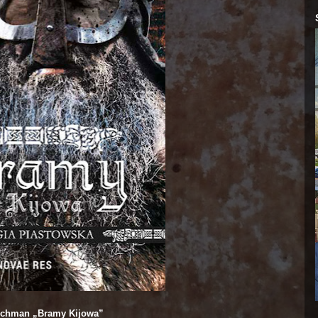
ochman „Bramy Kijowa”