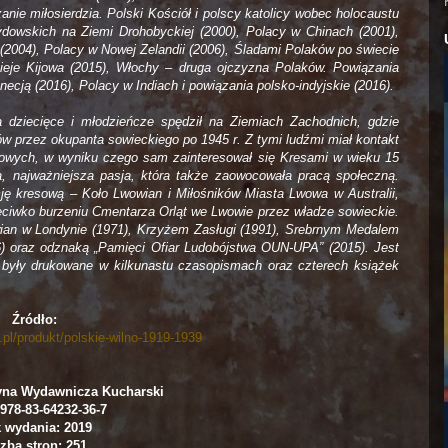
nie miłosierdzia. Polski Kościół i polscy katolicy wobec holocaustu
żydowskich na Ziemi Drohobyckiej (2000), Polacy w Chinach (2001),
(2004), Polacy w Nowej Zelandii (2006), Śladami Polaków po świecie
 dzieje Kijowa (2015), Włochy – druga ojczyzna Polaków. Powiązania
cją (2016), Polacy w Indiach i powiązania polsko-indyjskie (2016).
 dziecięce i młodzieńcze spędził na Ziemiach Zachodnich, gdzie
przez okupanta sowieckiego po 1945 r. Z tymi ludźmi miał kontakt
sowych, w wyniku czego sam zainteresował się Kresami w wieku 15
ca, najważniejsza pasja, która także zaowocowała pracą społeczną.
ację kresową – Koło Lwowian i Miłośników Miasta Lwowa w Australii,
rzeciwko burzeniu Cmentarza Orląt we Lwowie przez władze sowieckie.
an w Londynie (1971), Krzyżem Zasługi (1991), Srebrnym Medalem
) oraz odznaką „Pamięci Ofiar Ludobójstwa OUN-UPA” (2015). Jest
 były drukowane w kilkunastu czasopismach oraz czterech książek
Źródło:
.pl/produkt/polskie-wilno-1919-1939
yna Wydawnicza Kucharski
978-83-64232-36-7
 wydania: 2019
zba stron: 251