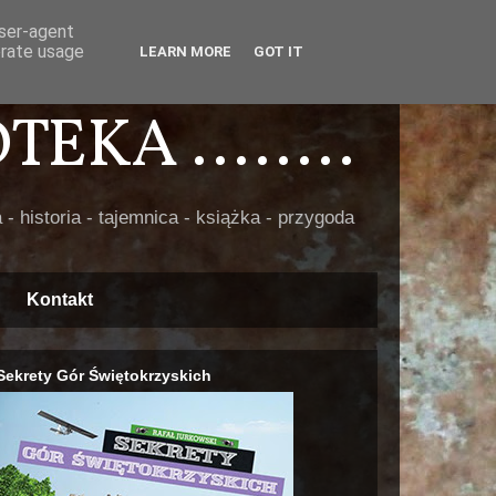
user-agent
erate usage
LEARN MORE
GOT IT
EKA ........
 - historia - tajemnica - książka - przygoda
Kontakt
Sekrety Gór Świętokrzyskich