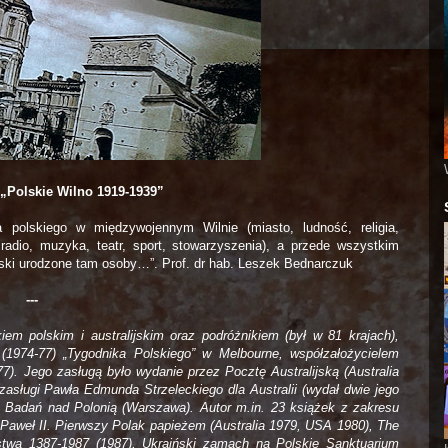
 „Polskie Wilno 1919-1939”
 polskiego w międzywojennym Wilnie (miasto, ludność, religia,
, radio, muzyka, teatr, sport, stowarzyszenia), a przede wszystkim
olski urodzone tam osoby…”. Prof. dr hab. Leszek Bednarczuk
---
iem polskim i australijskim oraz podróżnikiem (był w 81 krajach),
(1974-77) „Tygodnika Polskiego” w Melbourne, współzałożycielem
1977). Jego zasługą było wydanie przez Pocztę Australijską (Australia
asługi Pawła Edmunda Strzeleckiego dla Australii (wydał dwie jego
y Badań nad Polonią (Warszawa). Autor m.in. 23 książek z zakresu
an Paweł II. Pierwszy Polak papieżem (Australia 1979, USA 1980), The
aństwa 1387-1987 (1987), Ukraiński zamach na Polskie Sanktuarium