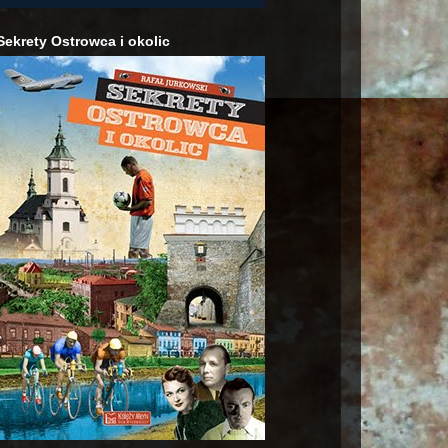
Sekrety Ostrowca i okolic