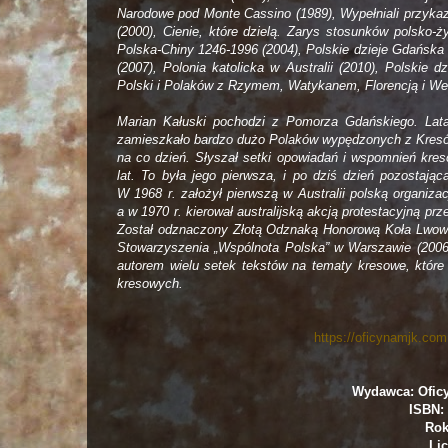
Narodowe pod Monte Cassino (1989), Wypełniali przykaza
(2000), Cienie, które dzielą. Zarys stosunków polsko-
Polska-Chiny 1246-1996 (2004), Polskie dzieje Gdańska 
(2007), Polonia katolicka w Australii (2010), Polskie
Polski i Polaków z Rzymem, Watykanem, Florencją i Wene
Marian Kałuski pochodzi z Pomorza Gdańskiego. Lata
zamieszkało bardzo dużo Polaków wypędzonych z Kresów 
na co dzień. Słyszał setki opowiadań i wspomnień kre
lat. To była jego pierwsza, i po dziś dzień pozostają
W 1968 r. założył pierwszą w Australii polską organiz
a w 1970 r. kierował australijską akcją protestacyjną p
Został odznaczony Złotą Odznaką Honorową Koła Lwowi
Stowarzyszenia „Wspólnota Polska” w Warszawie (2006
autorem wielu setek tekstów na tematy kresowe, które
kresowych.
https://oficynamjk.com
Wydawca: Ofic
ISBN: 
Rok
Lic