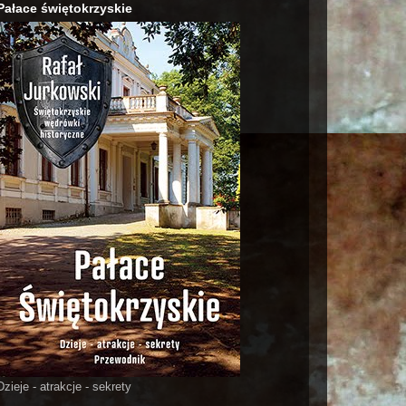
Pałace świętokrzyskie
Dzieje - atrakcje - sekrety