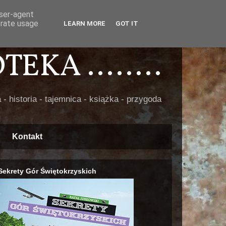
user-agent
erate usage
LEARN MORE
GOT IT
EKA ........
 - historia - tajemnica - książka - przygoda
Kontakt
Sekrety Gór Świętokrzyskich