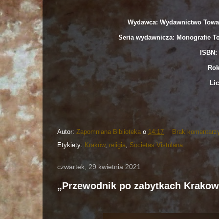
Wydawca: Wydawnictwo Towar
Seria wydawnicza: Monografie T
ISBN: 
Rok
Lic
Autor:
Zapomniana Biblioteka
o
14:17
Brak komentarz
Etykiety:
Kraków
,
religia
,
Societas Vistulana
czwartek, 29 kwietnia 2021
„Przewodnik po zabytkach Krakow