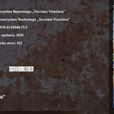
zystwa Naukowego „Societas Vistulana”
owarzystwa Naukowego „Societas Vistulana”
978-83-65548-73-3
 wydania: 2020
zba stron: 431
y:
a”