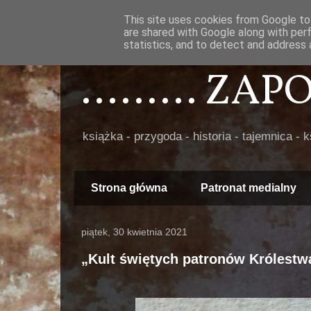
This site uses cookies from Google to 
are shared with Google along with per
statistics, and to detect and address 
......... ZA
książka - przygoda - historia - tajemnica - 
Strona główna
Patronat medialny
piątek, 30 kwietnia 2021
„Kult świętych patronów Królestw