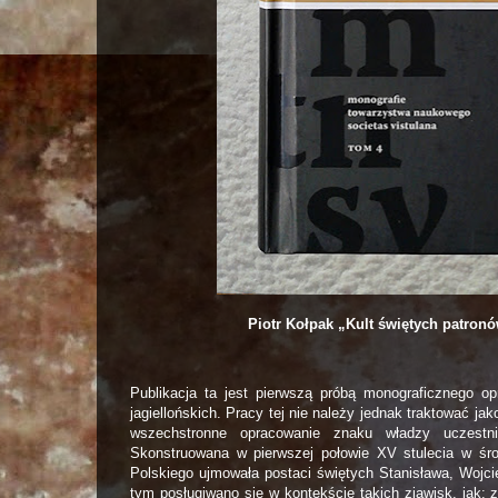
Piotr Kołpak „Kult świętych patron
Publikacja ta jest pierwszą próbą monograficznego o
jagiellońskich. Pracy tej nie należy jednak traktować ja
wszechstronne opracowanie znaku władzy uczestnic
Skonstruowana w pierwszej połowie XV stulecia w śro
Polskiego ujmowała postaci świętych Stanisława, Wojci
tym posługiwano się w kontekście takich zjawisk, jak: