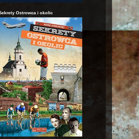
Sekrety Ostrowca i okolic