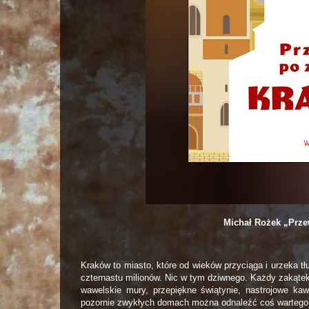
Michał Rożek „Prze
Kraków to miasto, które od wieków przyciąga i urzeka t
czternastu milionów. Nic w tym dziwnego. Każdy zakąte
wawelskie mury, przepiękne świątynie, nastrojowe kaw
pozornie zwykłych domach można odnaleźć coś wartego