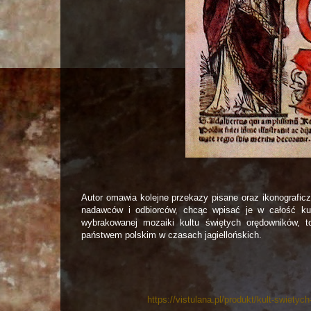
Autor omawia kolejne przekazy pisane oraz ikonograficz
nadawców i odbiorców, chcąc wpisać je w całość kul
wybrakowanej mozaiki kultu świętych orędowników, 
państwem polskim w czasach jagiellońskich.
https://vistulana.pl/produkt/kult-swiety