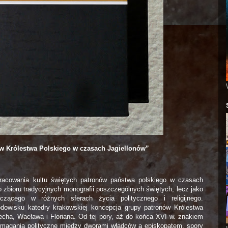
ów Królestwa Polskiego w czasach Jagiellonów”
pracowania kultu świętych patronów państwa polskiego w czasach
ko zbioru tradycyjnych monografii poszczególnych świętych, lecz jako
zącego w różnych sferach życia politycznego i religijnego.
dowisku katedry krakowskiej koncepcja grupy patronów Królestwa
echa, Wacława i Floriana. Od tej pory, aż do końca XVI w. znakiem
 zmagania polityczne między dworami władców a episkopatem, spory