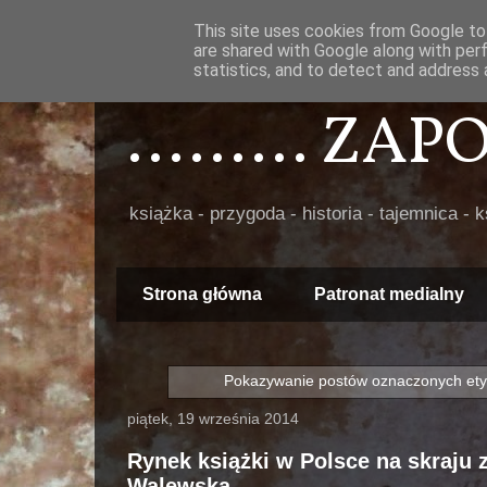
This site uses cookies from Google to 
are shared with Google along with per
statistics, and to detect and address 
......... ZA
książka - przygoda - historia - tajemnica - 
Strona główna
Patronat medialny
Pokazywanie postów oznaczonych ety
piątek, 19 września 2014
Rynek książki w Polsce na skraju 
Walewska