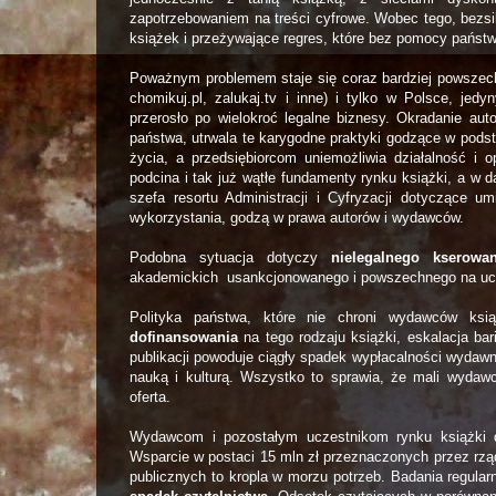
zapotrzebowaniem na treści cyfrowe. Wobec tego, bezsi
książek i przeżywające regres, które bez pomocy państw
Poważnym problemem staje się coraz bardziej powsze
chomikuj.pl, zalukaj.tv i inne) i tylko w Polsce, jed
przerosło po wielokroć legalne biznesy. Okradanie a
państwa, utrwala te karygodne praktyki godzące w pods
życia, a przedsiębiorcom uniemożliwia działalność i o
podcina i tak już wątłe fundamenty rynku książki, a w d
szefa resortu Administracji i Cyfryzacji dotyczące um
wykorzystania, godzą w prawa autorów i wydawców.
Podobna sytuacja dotyczy
nielegalnego kserowan
akademickich usankcjonowanego i powszechnego na uc
Polityka państwa, które nie chroni wydawców ks
dofinansowania
na tego rodzaju książki, eskalacja ba
publikacji powoduje ciągły spadek wypłacalności wydawn
nauką i kulturą. Wszystko to sprawia, że mali wydawcy
oferta.
Wydawcom i pozostałym uczestnikom rynku książki 
Wsparcie w postaci 15 mln zł przeznaczonych przez rzą
publicznych to kropla w morzu potrzeb. Badania regula