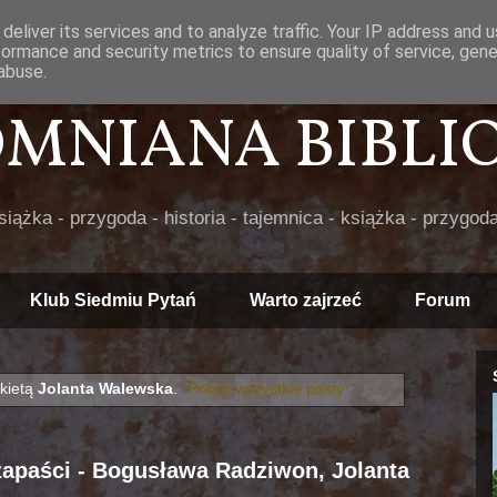
deliver its services and to analyze traffic. Your IP address and 
formance and security metrics to ensure quality of service, gen
abuse.
POMNIANA BIBLIOT
książka - przygoda - historia - tajemnica - książka - przygoda
Klub Siedmiu Pytań
Warto zajrzeć
Forum
kietą
Jolanta Walewska
.
Pokaż wszystkie posty
zapaści - Bogusława Radziwon, Jolanta