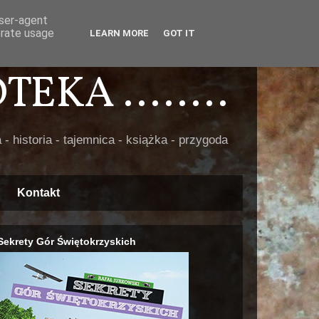
user-agent
erate usage
LEARN MORE
GOT IT
EKA ........
 - historia - tajemnica - książka - przygoda
Kontakt
Sekrety Gór Świętokrzyskich