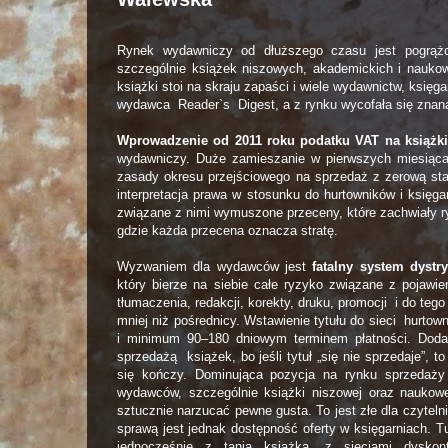
Rynek wydawniczy od dłuższego czasu jest pogrążon
szczególnie książek niszowych, akademickich i nauko
książki stoi na skraju zapaści i wiele wydawnictw, księg
wydawca Reader`s Digest, a z rynku wycofała się znana 
Wprowadzenie od 2011 roku podatku VAT na książk
wydawniczy. Duże zamieszanie w pierwszych miesiąc
zasady okresu przejściowego na sprzedaż z zerową st
interpretacja prawa w stosunku do hurtowników i księg
związane z nimi wymuszone przeceny, które zachwiały r
gdzie każda przecena oznacza stratę.
Wyzwaniem dla wydawców jest
fatalny system dystry
który bierze na siebie całe ryzyko związane z pojawie
tłumaczenia, redakcji, korekty, druku, promocji i do teg
mniej niż pośrednicy. Wstawienie tytułu do sieci hurto
i minimum 90–180 dniowym terminem płatności. Doda
sprzedażą książek, bo jeśli tytuł „się nie sprzedaje”, 
się kończy. Dominująca pozycja na rynku sprzedaży 
wydawców, szczególnie książki niszowej oraz naukowej
sztucznie narzucać pewne gusta. To jest złe dla czytelni
sprawą jest jednak dostępność oferty w księgarniach. T
jednocześnie z tanią książką, z sieciami dysko