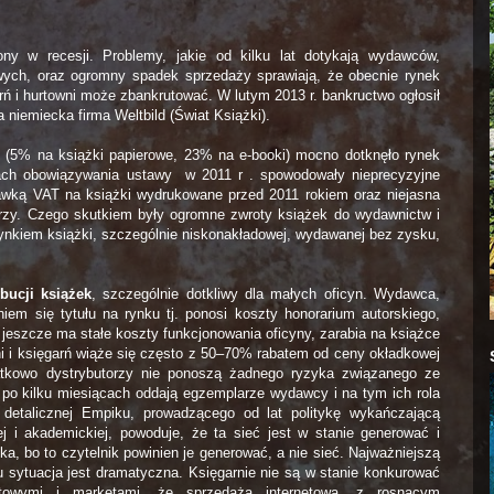
y w recesji. Problemy, jakie od kilku lat dotykają wydawców,
wych, oraz ogromny spadek sprzedaży sprawiają, że obecnie rynek
arń i hurtowni może zbankrutować. W lutym 2013 r. bankructwo ogłosił
niemiecka firma Weltbild (Świat Książki).
i
(5% na książki papierowe, 23% na e-booki) mocno dotknęło rynek
ach obowiązywania ustawy w 2011 r . spowodowały nieprecyzyjne
awką VAT na książki wydrukowane przed 2011 rokiem oraz niejasna
arzy. Czego skutkiem były ogromne zwroty książek do wydawnictw i
ynkiem książki, szczególnie niskonakładowej, wydawanej bez zysku,
bucji książek
, szczególnie dotkliwy dla małych oficyn. Wydawca,
niem się tytułu na rynku tj. ponosi koszty honorarium autorskiego,
o jeszcze ma stałe koszty funkcjonowania oficyny, zarabia na książce
wni i księgarń wiąże się często z 50–70% rabatem od ceny okładkowej
tkowo dystrybutorzy nie ponoszą żadnego ryzyka związanego ze
to po kilku miesiącach oddają egzemplarze wydawcy i na tym ich rola
detalicznej Empiku, prowadzącego od lat politykę wykańczającą
 i akademickiej, powoduje, że ta sieć jest w stanie generować i
ka, bo to czytelnik powinien je generować, a nie sieć. Najważniejszą
u sytuacja jest dramatyczna. Księgarnie nie są w stanie konkurować
ntowymi i marketami, że sprzedażą internetową, z rosnącym