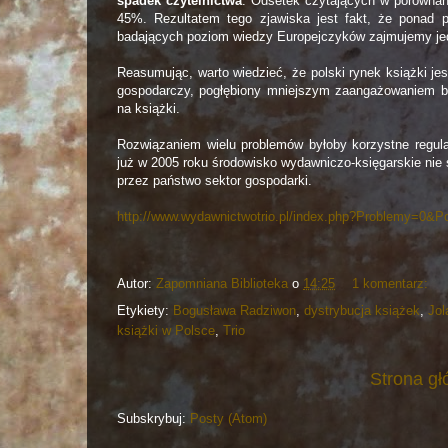
spadek czytelnictwa
. Odsetek czytających w porównan
45%. Rezultatem tego zjawiska jest fakt, że ponad 
badających poziom wiedzy Europejczyków zajmujemy jedn
Reasumując, warto wiedzieć, że polski rynek książki jes
gospodarczy, pogłębiony mniejszym zaangażowaniem 
na książki.
Rozwiązaniem wielu problemów byłoby korzystne regulac
już w 2005 roku środowisko wydawniczo-księgarskie nie 
przez państwo sektor gospodarki.
http://www.wydawnictwotrio.pl/index.php?Problemy=0&P
Autor:
Zapomniana Biblioteka
o
14:25
1 komentarz:
Etykiety:
Bogusława Radziwon
,
dystrybucja książek
,
Jol
książki w Polsce
,
Trio
Strona g
Subskrybuj:
Posty (Atom)