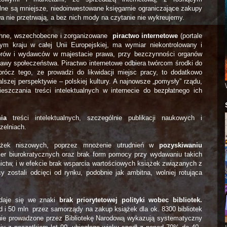
lne są mniejsze, niedoinwestowane księgarnie ograniczające zakupy
a nie przetrwają, a bez nich mody na czytanie nie wykreujemy.
chne, wszechobecne i zorganizowane
piractwo internetowe
(portale
ynym kraju w całej Unii Europejskiej, ma wymiar niekontrolowany i
utorów i wydawców w majestacie prawa, przy bezczynności organów
tawy społeczeństwa. Piractwo internetowe odbiera twórcom środki do
prócz tego, ze prowadzi do likwidacji miejsc pracy, to dodatkowo
alszej perspektywie – polskiej kultury. A najnowsze „pomysły” rządu,
ieszczania treści intelektualnych w internecie do bezpłatnego ich
ia
treści intelektualnych, szczególnie publikacji naukowych i
zelniach.
iążek niszowych, poprzez mnożenie utrudnień w
pozyskiwaniu
rier biurokratycznych oraz brak form pomocy przy wydawaniu takich
ictw, i w efekcie brak wsparcia wartościowych książek związanych z
 zostali odcięci od rynku, podobnie jak ambitna, wolniej rotująca
daje się we znaki
brak priorytetowej polityki wobec bibliotek.
d i 50 mln przez samorządy na zakup książek dla ok. 8300 bibliotek
rnie prowadzone przez Bibliotekę Narodową wykazują systematyczny