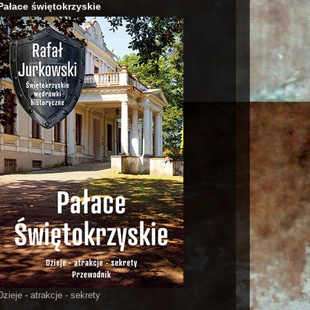
Pałace świętokrzyskie
Dzieje - atrakcje - sekrety