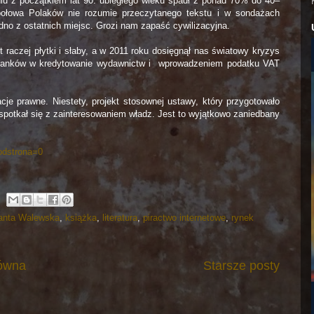
iu z początkiem lat 90. ubiegłego wieku spadł z ponad 70% do 40–
połowa Polaków nie rozumie przeczytanego tekstu i w sondażach
o z ostatnich miejsc. Grozi nam zapaść cywilizacyjna.
t raczej płytki i słaby, a w 2011 roku dosięgnął nas światowy kryzys
banków w kredytowanie wydawnictw i wprowadzeniem podatku VAT
je prawne. Niestety, projekt stosownej ustawy, który przygotowało
spotkał się z zainteresowaniem władz. Jest to wyjątkowo zaniedbany
odstrona=0
anta Walewska
,
książka
,
literatura
,
piractwo internetowe
,
rynek
łówna
Starsze posty