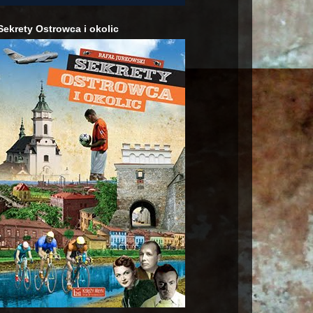
Sekrety Ostrowca i okolic