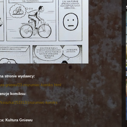
a stronie wydawcy:
ltura-gniewu/23-zrozumiec-komiks.html
enzje komiksu:
pl/ksiazka/251913/zrozumiec-komiks
a: Kultura Gniewu