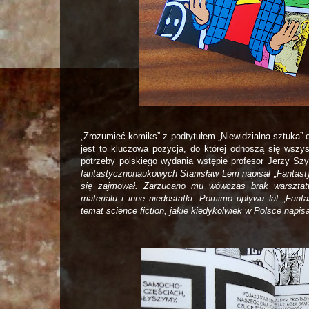
„Zrozumieć komiks” z podtytułem „Niewidzialna sztuka” 
jest to kluczowa pozycja, do której odnoszą się wsz
potrzeby polskiego wydania wstępie profesor Jerzy Szy
fantastycznonaukowych Stanisław Lem napisał „Fantasty
się zajmował. Zarzucano mu wówczas brak warsztat
materiału i inne niedostatki. Pomimo upływu lat „Fant
temat science fiction, jakie kiedykolwiek w Polsce napi