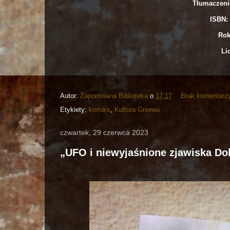
Tłumaczeni
ISBN: 
Rok
Li
Autor:
Zapomniana Biblioteka
o
17:17
Brak komentarz
Etykiety:
komiks
,
Kultura Gniewu
czwartek, 29 czerwca 2023
„UFO i niewyjaśnione zjawiska Do