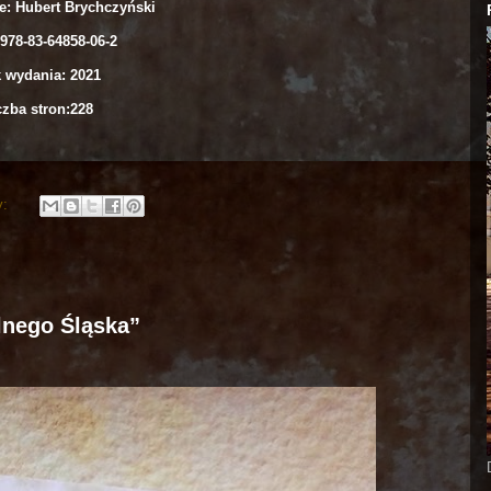
e: Hubert Brychczyński
978-83-64858-06-2
 wydania: 2021
czba stron:228
y:
lnego Śląska”