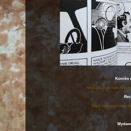
Komiks n
https://kultura.com.pl/ku
Rec
https://lubimyczytac.
Wydawc