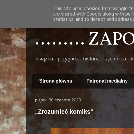
This site uses cookies from Google to 
are shared with Google along with per
statistics, and to detect and address 
......... ZA
książka - przygoda - historia - tajemnica - 
Strona główna
Patronat medialny
piątek, 30 czerwca 2023
„Zrozumieć komiks”