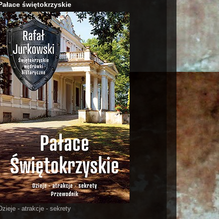
Pałace świętokrzyskie
Dzieje - atrakcje - sekrety