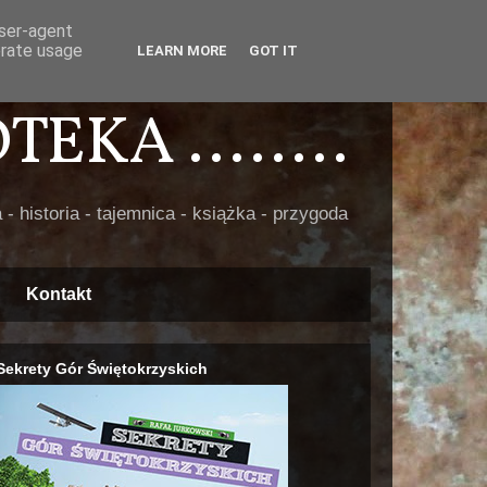
user-agent
erate usage
LEARN MORE
GOT IT
EKA ........
 - historia - tajemnica - książka - przygoda
Kontakt
Sekrety Gór Świętokrzyskich