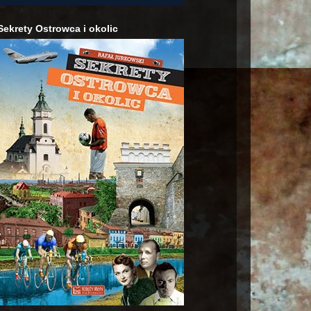
Sekrety Ostrowca i okolic