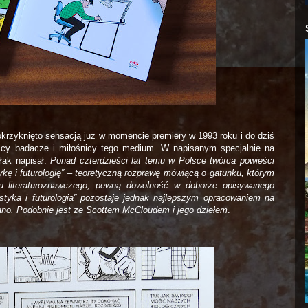
okrzyknięto sensacją już w momencie premiery w 1993 roku i do dziś
yscy badacze i miłośnicy tego medium. W napisanym specjalnie na
łak napisał:
Ponad czterdzieści lat temu w Polsce twórca powieści
kę i futurologię” – teoretyczną rozprawę mówiącą o gatunku, którym
u literaturoznawczego, pewną dowolność w doborze opisywanego
astyka i futurologia” pozostaje jednak najlepszym opracowaniem na
sano. Podobnie jest ze Scottem McCloudem i jego dziełem
.