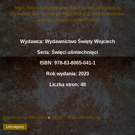
https://www.swietywojciech.pl/Promocje/Nowosci-
Wydawnictwa-Swietego-Wojciecha-1/Swieta-krolowa-
Jadwiga-Swieci-usmiechnieci
Wydawca: Wydawnictwo Święty Wojciech
Seria: Święci uśmiechnięci
ISBN: 978-83-8065-041-1
Rok wydania: 2020
Liczba stron: 48
Zapomniana Biblioteka
o
14:30
Brak komentarzy:
Udostępnij