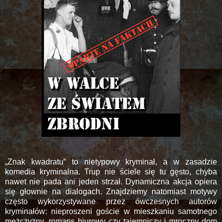
„Znak kwadratu” to nietypowy kryminał, a w zasadzie
komedia kryminalna. Trup nie ściele się tu gęsto, chyba
nawet nie pada ani jeden strzał. Dynamiczna akcja opiera
się głownie na dialogach. Znajdziemy natomiast motywy
często wykorzystywane przez ówczesnych autorów
kryminałów: nieproszeni goście w mieszkaniu samotnego
mężczyzny, romans biurowy czy tajemniczy i mroczny dom