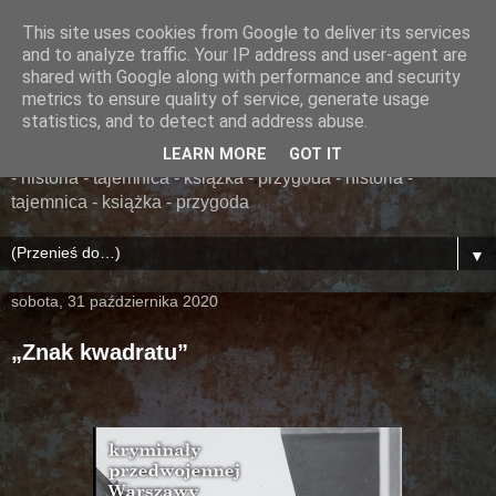
This site uses cookies from Google to deliver its services
......... ZAPOMNIANA
and to analyze traffic. Your IP address and user-agent are
shared with Google along with performance and security
BIBLIOTEKA ........
metrics to ensure quality of service, generate usage
statistics, and to detect and address abuse.
książka - przygoda - historia - tajemnica - książka - przygoda
LEARN MORE
GOT IT
- historia - tajemnica - książka - przygoda - historia -
tajemnica - książka - przygoda
▼
sobota, 31 października 2020
„Znak kwadratu”