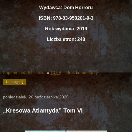
Wydawca: Dom Horroru
ISBN: 978-83-950201-9-3
Rok wydania: 2019
Liczba stron: 248
Zapomniana Biblioteka
o
13:09
Brak komentarzy:
Udostępnij
poniedziałek, 26 października 2020
„Kresowa Atlantyda” Tom VI