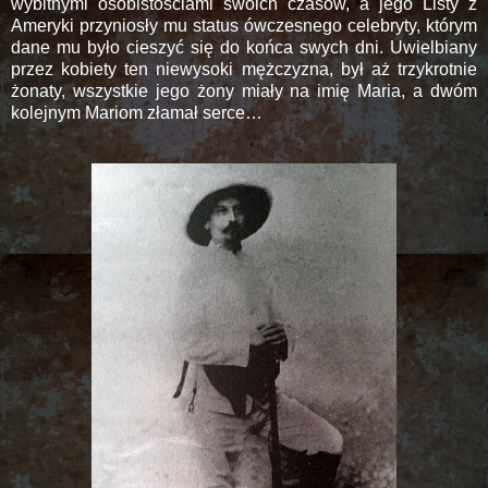
wybitnymi osobistościami swoich czasów, a jego Listy z
Ameryki przyniosły mu status ówczesnego celebryty, którym
dane mu było cieszyć się do końca swych dni. Uwielbiany
przez kobiety ten niewysoki mężczyzna, był aż trzykrotnie
żonaty, wszystkie jego żony miały na imię Maria, a dwóm
kolejnym Mariom złamał serce…