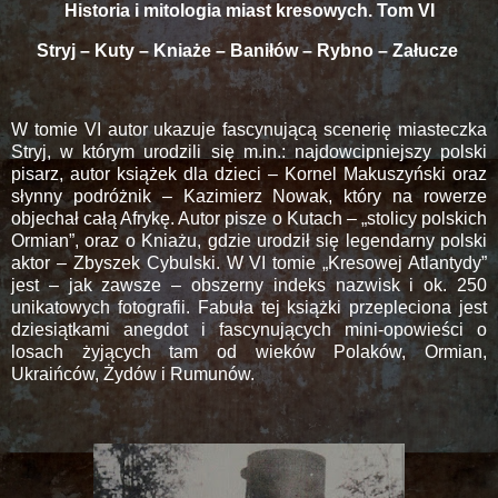
Historia i mitologia miast kresowych. Tom VI
Stryj – Kuty – Kniaże – Baniłów – Rybno – Załucze
W tomie VI autor ukazuje fascynującą scenerię miasteczka
Stryj, w którym urodzili się m.in.: najdowcipniejszy polski
pisarz, autor książek dla dzieci – Kornel Makuszyński oraz
słynny podróżnik – Kazimierz Nowak, który na rowerze
objechał całą Afrykę. Autor pisze o Kutach – „stolicy polskich
Ormian”, oraz o Kniażu, gdzie urodził się legendarny polski
aktor – Zbyszek Cybulski. W VI tomie „Kresowej Atlantydy”
jest – jak zawsze – obszerny indeks nazwisk i ok. 250
unikatowych fotografii. Fabuła tej książki przepleciona jest
dziesiątkami anegdot i fascynujących mini-opowieści o
losach żyjących tam od wieków Polaków, Ormian,
Ukraińców, Żydów i Rumunów.