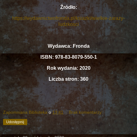
Źródło:
https://wydawnictwofronda.pl/ksiazki/wielkie-zarazy-
ludzkosci
Wydawca: Fronda
ISBN: 978-83-8079-550-1
Rok wydania: 2020
Liczba stron: 360
Zapomniana Biblioteka
o
13:41
Brak komentarzy:
Udostępnij