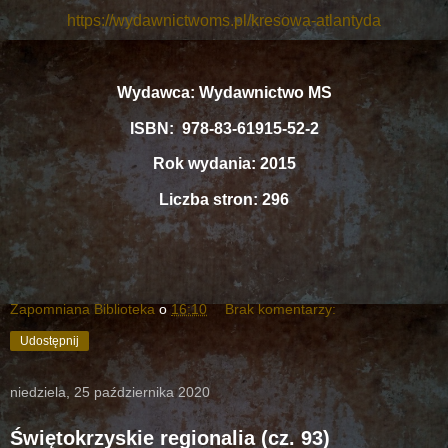
https://wydawnictwoms.pl/kresowa-atlantyda
Wydawca: Wydawnictwo MS
ISBN: 978-83-61915-52-2
Rok wydania: 2015
Liczba stron: 296
Zapomniana Biblioteka
o
16:10
Brak komentarzy:
Udostępnij
niedziela, 25 października 2020
Świętokrzyskie regionalia (cz. 93)