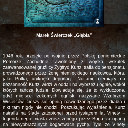
Marek Świerczek „Głębia”
1946 rok, przejęte po wojnie przez Polskę poniemieckie
Pomorze Zachodnie. Zwolniony z wojska wskutek
zaawansowanej gruźlicy Zygfryd Kurtz, trafia do pensjonatu,
prowadzonego przez żonę niemieckiego naukowca, która,
jako Polka, uniknęła deportacji. Nocami, cierpiący na
bezsenność Kurtz, widzi w oddali na wybrzeżu ognie, wokół
których tańczą ludzie. Dowiaduje się, że to wykluczone,
gdyż miejsce rzekomych ognisk, nazywane Wzgórzem
Wisielców, cieszy się opinią nawiedzanego przez diabła i
nikt tam nigdy nie chodzi. Poszukując wyjaśnienia, Kurtz
natrafia na ślady zatopionej przed tysiącem lat Vinety –
legendarnego miasta zniszczonego przez Boga za opartą
na niewyobrażalnych bogactwach pychę. Tyle, że Vinety