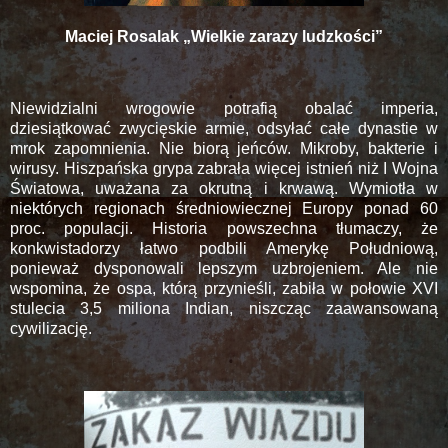
Maciej Rosalak „Wielkie zarazy ludzkości”
Niewidzialni wrogowie potrafią obalać imperia,
dziesiątkować zwycięskie armie, odsyłać całe dynastie w
mrok zapomnienia. Nie biorą jeńców. Mikroby, bakterie i
wirusy. Hiszpańska grypa zabrała więcej istnień niż I Wojna
Światowa, uważana za okrutną i krwawą. Wymiotła w
niektórych regionach średniowiecznej Europy ponad 60
proc. populacji. Historia powszechna tłumaczy, że
konkwistadorzy łatwo podbili Amerykę Południową,
ponieważ dysponowali lepszym uzbrojeniem. Ale nie
wspomina, że ospa, którą przynieśli, zabiła w połowie XVI
stulecia 3,5 miliona Indian, niszcząc zaawansowaną
cywilizację.