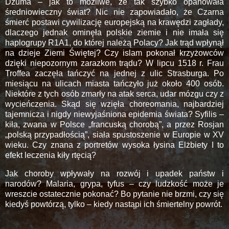
Dżuma – jak to możliwe, że tak szybko opanowała
średniowieczny świat? Nic nie zapowiadało, że Czarna
śmierć postawi cywilizację europejską na krawędzi zagłady,
dlaczego jednak ominęła polskie ziemie i nie imała się
haplogrupy R1A1, do której należą Polacy? Jak trąd wpłynął
na dzieje Ziemi Świętej? Czy islam pokonał krzyżowców
dzięki niepozornym zarazkom trądu? W lipcu 1518 r. Frau
Troffea zaczęła tańczyć na jednej z ulic Strasburga. Po
miesiącu na ulicach miasta tańczyło już około 400 osób.
Niektóre z tych osób zmarły na atak serca, udar mózgu czy z
wycieńczenia. Skąd się wzięła choreomania, najbardziej
tajemnicza i nigdy niewyjaśniona epidemia świata? Syfilis –
kiła, zwana w Polsce „francuską chorobą”, a przez Rosjan
„polską przypadłością”, siała spustoszenie w Europie w XV
wieku. Czy znana z portretów wysoka łysina Elżbiety I to
efekt leczenia kiły rtęcią?
Jak choroby wpływały na rozwój i upadek państw i
narodów? Malaria, grypa, tyfus – czy ludzkość może je
wreszcie ostatecznie pokonać? Bo pytanie nie brzmi, czy się
kiedyś powtórzą, tylko – kiedy nastąpi ich śmiertelny powrót.