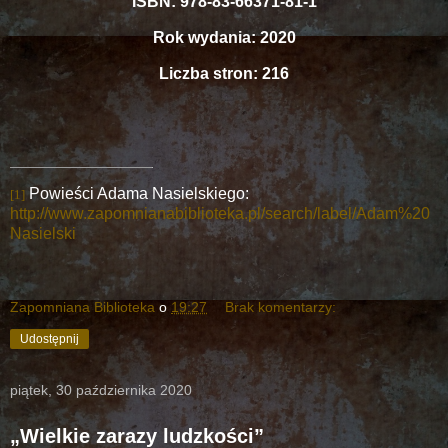
ISBN: 978-83-66371-81-1
Rok wydania: 2020
Liczba stron: 216
Powieści Adama Nasielskiego:
[1]
http://www.zapomnianabiblioteka.pl/search/label/Adam%20
Nasielski
Zapomniana Biblioteka
o
19:27
Brak komentarzy:
Udostępnij
piątek, 30 października 2020
„Wielkie zarazy ludzkości”