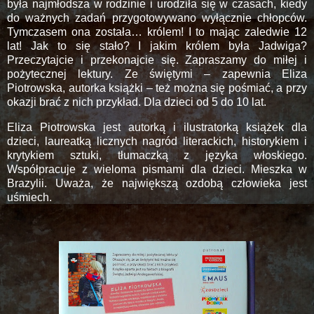
była najmłodsza w rodzinie i urodziła się w czasach, kiedy
do ważnych zadań przygotowywano wyłącznie chłopców.
Tymczasem ona została… królem! I to mając zaledwie 12
lat! Jak to się stało? I jakim królem była Jadwiga?
Przeczytajcie i przekonajcie się. Zapraszamy do miłej i
pożytecznej lektury. Ze świętymi – zapewnia Eliza
Piotrowska, autorka książki – też można się pośmiać, a przy
okazji brać z nich przykład. Dla dzieci od 5 do 10 lat.
Eliza Piotrowska jest autorką i ilustratorką książek dla
dzieci, laureatką licznych nagród literackich, historykiem i
krytykiem sztuki, tłumaczką z języka włoskiego.
Współpracuje z wieloma pismami dla dzieci. Mieszka w
Brazylii. Uważa, że największą ozdobą człowieka jest
uśmiech.