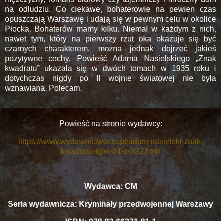
na odludziu. Co ciekawe, bohaterowie na pewien czas
opuszczają Warszawę i udają się w pewnym celu w okolice
Płocka. Bohaterów mamy kilku. Niemal w każdym z nich,
nawet tym, który na pierwszy rzut oka okazuje się być
czarnych charakterem, można jednak dojrzeć jakieś
pozytywne cechy. Powieść Adama Nasielskiego „Znak
kwadratu” ukazała się w dwóch tomach w 1935 roku i
dotychczas nigdy po II wojnie światowej nie była
wznawiana. Polecam.
Powieść na stronie wydawcy:
https://www.wydawnictwocm.pl/adam-nasielski-znak-
kwadratu-kpw-84-p-522.html
Wydawca: CM
Seria wydawnicza: Kryminały przedwojennej Warszawy