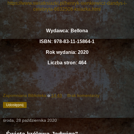
https://www.swiatksiazki.pl/henryk-sienkiewicz-dandys-i-
celebryta-6632508-ksiazka.html
Wydawca: Bellona
ISBN: 978-83-11-15864-1
Rok wydania: 2020
Liczba stron: 464
Zapomniana Biblioteka
o
14:43
Brak komentarzy:
Udostępnij
środa, 28 października 2020
„Święta królowa Jadwiga”