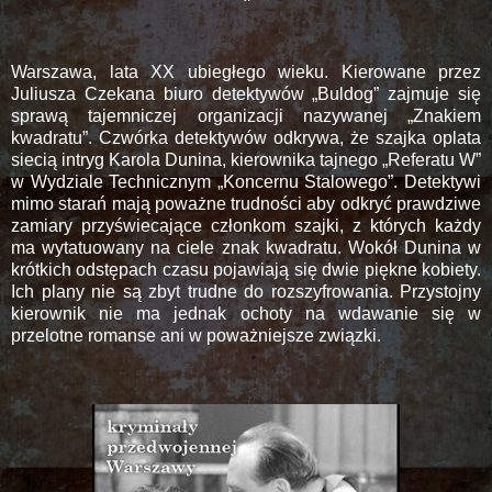
Warszawa, lata XX ubiegłego wieku. Kierowane przez
Juliusza Czekana biuro detektywów „Buldog” zajmuje się
sprawą tajemniczej organizacji nazywanej „Znakiem
kwadratu”. Czwórka detektywów odkrywa, że szajka oplata
siecią intryg Karola Dunina, kierownika tajnego „Referatu W”
w Wydziale Technicznym „Koncernu Stalowego”. Detektywi
mimo starań mają poważne trudności aby odkryć prawdziwe
zamiary przyświecające członkom szajki, z których każdy
ma wytatuowany na ciele znak kwadratu. Wokół Dunina w
krótkich odstępach czasu pojawiają się dwie piękne kobiety.
Ich plany nie są zbyt trudne do rozszyfrowania. Przystojny
kierownik nie ma jednak ochoty na wdawanie się w
przelotne romanse ani w poważniejsze związki.