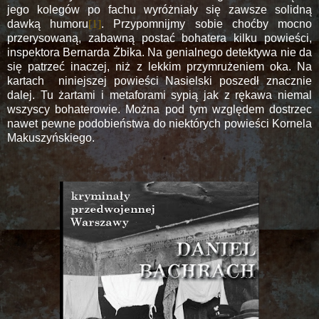
jego kolegów po fachu wyróżniały się zawsze solidną
dawką humoru
[1]
. Przypomnijmy sobie choćby mocno
przerysowaną, zabawną postać bohatera kilku powieści,
inspektora Bernarda Żbika. Na genialnego detektywa nie da
się patrzeć inaczej, niż z lekkim przymrużeniem oka. Na
kartach
niniejszej powieści Nasielski poszedł znacznie
dalej. Tu żartami i metaforami sypią jak z rękawa niemal
wszyscy bohaterowie. Można pod tym względem dostrzec
nawet pewne podobieństwa do niektórych powieści Kornela
Makuszyńskiego.