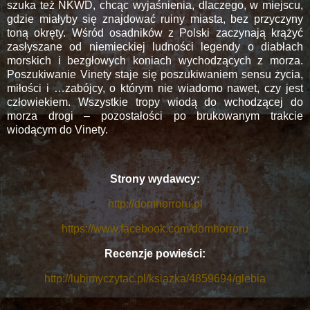
szuka też NKWD, chcąc wyjaśnienia, dlaczego, w miejscu,
gdzie miałyby się znajdować ruiny miasta, bez przyczyny
toną okręty. Wśród osadników z Polski zaczynają krążyć
zasłyszane od niemieckiej ludności legendy o diabłach
morskich i bezgłowych koniach wychodzących z morza.
Poszukiwanie Vinety staje się poszukiwaniem sensu życia,
miłości i …zabójcy, o którym nie wiadomo nawet, czy jest
człowiekiem. Wszystkie tropy wiodą do wchodzącej do
morza drogi – pozostałości po brukowanym trakcie
wiodącym do Vinety.
Strony wydawcy:
http://domhorroru.pl
https://www.facebook.com/domhorroru
Recenzje powieści:
http://lubimyczytac.pl/ksiazka/4859694/glebia