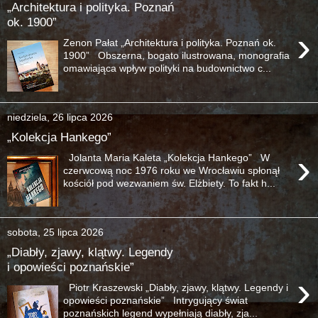
„Architektura i polityka. Poznań
ok. 1900”
›
Zenon Pałat „Architektura i polityka. Poznań ok.
1900” Obszerna, bogato ilustrowana, monografia
omawiająca wpływ polityki na budownictwo c...
niedziela, 26 lipca 2026
„Kolekcja Hankego”
›
Jolanta Maria Kaleta „Kolekcja Hankego” W
czerwcową noc 1976 roku we Wrocławiu spłonął
kościół pod wezwaniem św. Elżbiety. To fakt h...
sobota, 25 lipca 2026
„Diabły, zjawy, klątwy. Legendy
i opowieści poznańskie”
›
Piotr Kraszewski „Diabły, zjawy, klątwy. Legendy i
opowieści poznańskie” Intrygujący świat
poznańskich legend wypełniają diabły, zja...