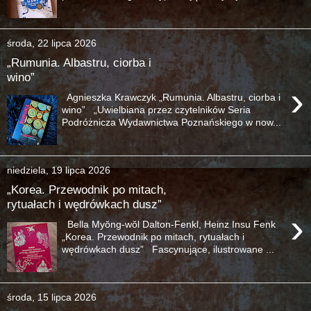
środa, 22 lipca 2026
„Rumunia. Albastru, ciorba i
wino”
›
Agnieszka Krawczyk „Rumunia. Albastru, ciorba i
wino” „Uwielbiana przez czytelników Seria
Podróżnicza Wydawnictwa Poznańskiego w now...
niedziela, 19 lipca 2026
„Korea. Przewodnik po mitach,
rytuałach i wędrówkach dusz”
›
Bella Myŏng-wŏl Dalton-Fenkl, Heinz Insu Fenk
„Korea. Przewodnik po mitach, rytuałach i
wędrówkach dusz” Fascynujące, ilustrowane ...
środa, 15 lipca 2026