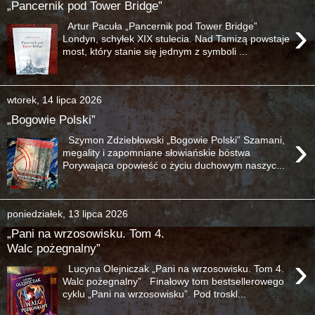
„Pancernik pod Tower Bridge”
›
Artur Pacuła „Pancernik pod Tower Bridge”
Londyn, schyłek XIX stulecia. Nad Tamizą powstaje
most, który stanie się jednym z symboli ...
wtorek, 14 lipca 2026
„Bogowie Polski”
›
Szymon Zdziebłowski „Bogowie Polski” Szamani,
megality i zapomniane słowiańskie bóstwa
Porywająca opowieść o życiu duchowym naszyc...
poniedziałek, 13 lipca 2026
„Pani na wrzosowisku. Tom 4.
Walc pożegnalny”
›
Lucyna Olejniczak „Pani na wrzosowisku. Tom 4.
Walc pożegnalny” Finałowy tom bestsellerowego
cyklu „Pani na wrzosowisku”. Pod troskl...