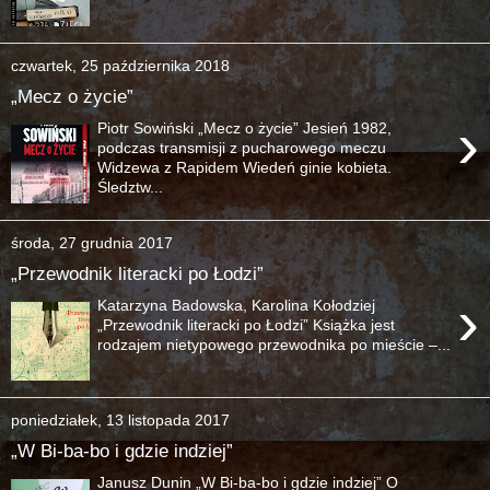
czwartek, 25 października 2018
„Mecz o życie”
›
Piotr Sowiński „Mecz o życie” Jesień 1982,
podczas transmisji z pucharowego meczu
Widzewa z Rapidem Wiedeń ginie kobieta.
Śledztw...
środa, 27 grudnia 2017
„Przewodnik literacki po Łodzi”
›
Katarzyna Badowska, Karolina Kołodziej
„Przewodnik literacki po Łodzi” Książka jest
rodzajem nietypowego przewodnika po mieście –...
poniedziałek, 13 listopada 2017
„W Bi-ba-bo i gdzie indziej”
Janusz Dunin „W Bi-ba-bo i gdzie indziej” O