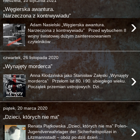
niedziela, 10 stycznia 2021
„Węgierska awantura.
Narzeczona z kontrwywiadu”
›
Adam Nasielski „Węgierska awantura.
Narzeczona z kontrwywiadu” Przed wybuchem II
wojny światowej dużym zainteresowaniem
czytelników ...
czwartek, 26 listopada 2020
„Wynajęty morderca”
›
Anna Kłodzińska jako Stanisław Załęski „Wynajęty
morderca” Przełom lat 80. i 90. ubiegłego wieku.
Początek przemian ustrojowych. Dzi...
piątek, 20 marca 2020
„Dzieci, których nie ma”
›
Renata Piątkowska „Dzieci, których nie ma” Polen-
Jugendverwahrlager der Sicherheitspolizei in
Litzmannstadt – obóz po dziś dzień ...