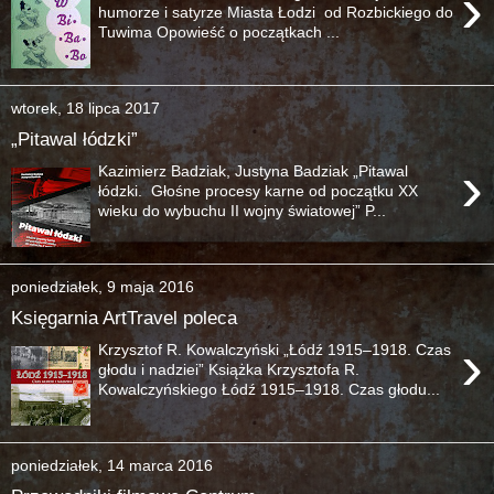
›
humorze i satyrze Miasta Łodzi od Rozbickiego do
Tuwima Opowieść o początkach ...
wtorek, 18 lipca 2017
„Pitawal łódzki”
›
Kazimierz Badziak, Justyna Badziak „Pitawal
łódzki. Głośne procesy karne od początku XX
wieku do wybuchu II wojny światowej” P...
poniedziałek, 9 maja 2016
Księgarnia ArtTravel poleca
›
Krzysztof R. Kowalczyński „Łódź 1915–1918. Czas
głodu i nadziei” Książka Krzysztofa R.
Kowalczyńskiego Łódź 1915–1918. Czas głodu...
poniedziałek, 14 marca 2016