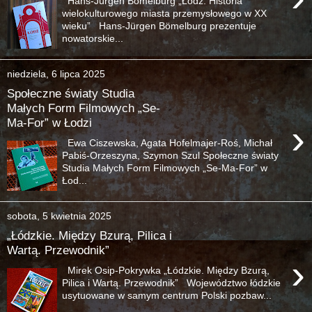
Hans-Jürgen Bömelburg „Łódź. Historia
wielokulturowego miasta przemysłowego w XX
wieku” Hans-Jürgen Bömelburg prezentuje
nowatorskie...
niedziela, 6 lipca 2025
Społeczne światy Studia
Małych Form Filmowych „Se-
Ma-For” w Łodzi
›
Ewa Ciszewska, Agata Hofelmajer-Roś, Michał
Pabiś-Orzeszyna, Szymon Szul Społeczne światy
Studia Małych Form Filmowych „Se-Ma-For” w
Łod...
sobota, 5 kwietnia 2025
„Łódzkie. Między Bzurą, Pilica i
Wartą. Przewodnik”
›
Mirek Osip-Pokrywka „Łódzkie. Między Bzurą,
Pilica i Wartą. Przewodnik” Województwo łódzkie
usytuowane w samym centrum Polski pozbaw...