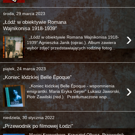
środa, 29 marca 2023
„Łódź w obiektywie Romana
Wajnikonisa 1918-1939”
›
„Łódź w obiektywie Romana Wajnikonisa 1918-
1939” Agnieszka Janik (oprac.). Album zawiera
wybór zdjęć przedstawiających rodzinę fotog...
piątek, 24 marca 2023
„Koniec łódzkiej Belle Époque”
›
„Koniec łódzkiej Belle Époque - wspomnienia
emigrantki. Maria Eryka Geyer” Łukasz Jaworski,
Piotr Zawilski (red.) Przetłumaczone wsp...
niedziela, 30 stycznia 2022
„Przewodnik po filmowej Łodzi”
Maciej Kronenberg, Krzysztof Olkusz „Przewodnik