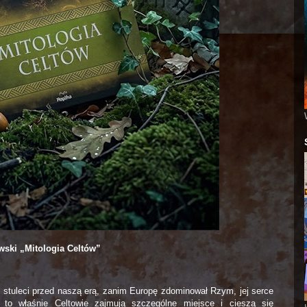
wski „Mitologia Celtów”
le stuleci przed naszą erą, zanim Europę zdominował Rzym, jej serce
h to właśnie Celtowie zajmują szczególne miejsce i cieszą się