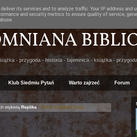
deliver its services and to analyze traffic. Your IP address and 
formance and security metrics to ensure quality of service, gen
abuse.
POMNIANA BIBLIOT
książka - przygoda - historia - tajemnica - książka - przygoda
Klub Siedmiu Pytań
Warto zajrzeć
Forum
h etykietą
Replika
.
Pokaż wszystkie posty