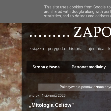
This site uses cookies from Google to 
are shared with Google along with per
statistics, and to detect and address 
......... ZA
książka - przygoda - historia - tajemnica - 
Strona główna
Patronat medialny
Pokazywanie postów oznaczonyc
wtorek, 4 sierpnia 2026
„Mitologia Celtów”