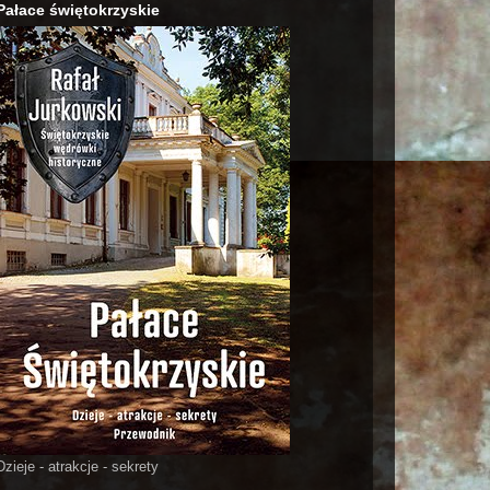
Pałace świętokrzyskie
Dzieje - atrakcje - sekrety