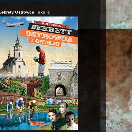
Sekrety Ostrowca i okolic