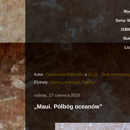
Wyd
Seria: W
ISBN
Rok
Lic
Autor:
Zapomniana Biblioteka
o
20:20
Brak komentarz
Etykiety:
historia
,
mitologia
,
Replika
sobota, 27 czerwca 2026
„Maui. Półbóg oceanów”