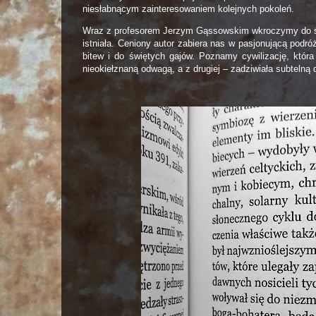
niesłabnącym zainteresowaniem kolejnych pokoleń.
Wraz z profesorem Jerzym Gąssowskim wkroczymy do świ
istniała. Ceniony autor zabiera nas w pasjonującą podr
bitew i do świętych gajów. Poznamy cywilizację, która
nieokiełznaną odwagą, a z drugiej – zadziwiała subteln