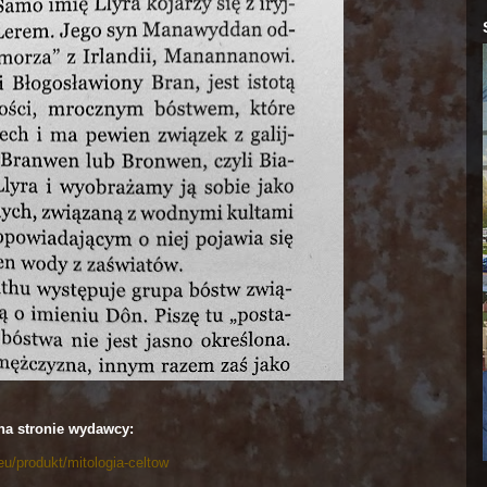
na stronie wydawcy:
.eu/produkt/mitologia-celtow