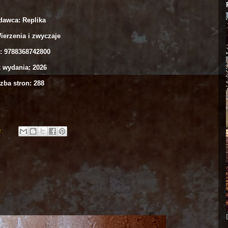
awca: Replika
ierzenia i zwyczaje
: 9788368742800
 wydania: 2026
zba stron: 288
y: