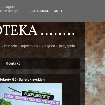
user-agent
erate usage
LEARN MORE
GOT IT
EKA ........
 - historia - tajemnica - książka - przygoda
Kontakt
Sekrety Gór Świętokrzyskich