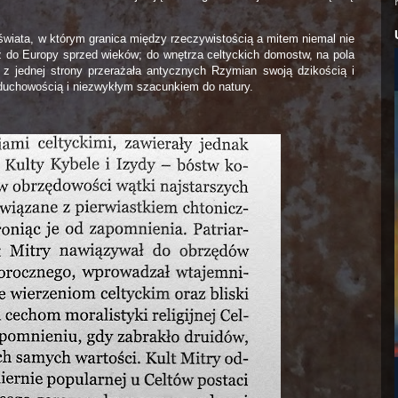
ata, w którym granica między rzeczywistością a mitem niemal nie
óż do Europy sprzed wieków; do wnętrza celtyckich domostw, na pola
 z jednej strony przerażała antycznych Rzymian swoją dzikością i
ą duchowością i niezwykłym szacunkiem do natury.