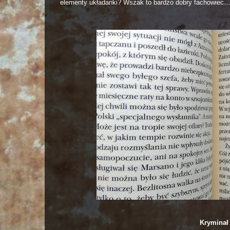
elementy układanki? Wszak to bardzo dobry fachowiec
Kryminał