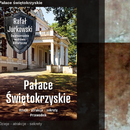
Pałace świętokrzyskie
Dzieje - atrakcje - sekrety