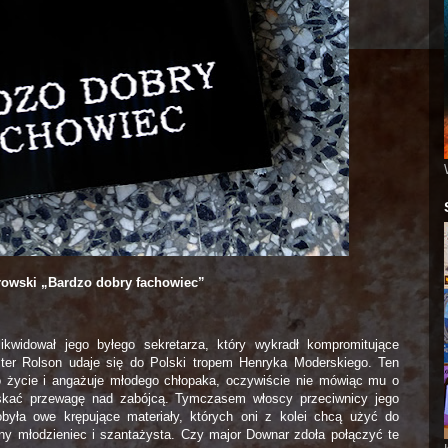
owski „Bardzo dobry fachowiec”
ikwidował jego byłego sekretarza, który wykradł kompromitujące
ter Rolson udaje się do Polski tropem Henryka Moderskiego. Ten
o życie i angażuje młodego chłopaka, oczywiście nie mówiąc mu o
yskać przewagę nad zabójcą. Tymczasem włoscy przeciwnicy jego
była owe krępujące materiały, których oni z kolei chcą użyć do
ny młodzieniec i szantażysta. Czy major Downar zdoła połączyć te