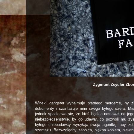
Zygmunt Zeydler-Zbor
Włoski gangster wynajmuje płatnego mordercę, by zl
dokumenty i szantażuje nimi swego byłego szefa. Mis
jednak spodziewa się, że ktoś będzie nastawał na jeg
niebezpieczeństwie, by go udawał, co pozwoli mu z
byłego chlebodawcy wysyłają swoją agentkę, aby zdo
szantażu. Bezwzględny zabójca, piękna kobieta, niewin