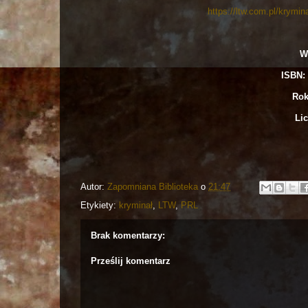
https://ltw.com.pl/krymi
W
ISBN: 
Rok
Lic
Autor:
Zapomniana Biblioteka
o
21:47
Etykiety:
kryminał
,
LTW
,
PRL
Brak komentarzy:
Prześlij komentarz