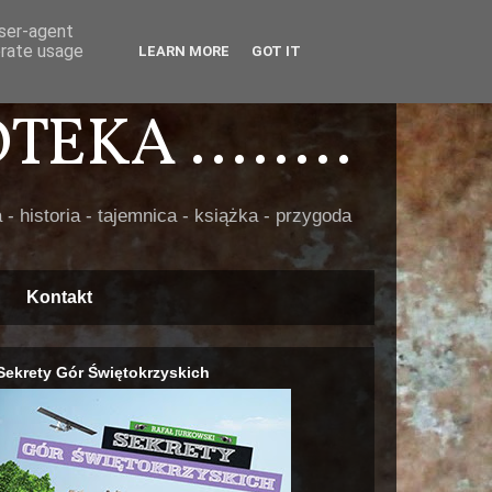
user-agent
erate usage
LEARN MORE
GOT IT
EKA ........
 - historia - tajemnica - książka - przygoda
Kontakt
Sekrety Gór Świętokrzyskich