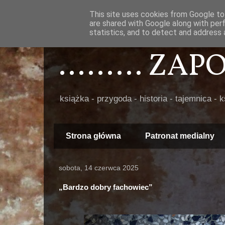
This site uses cookies from Google to 
are shared with Google along with per
statistics, and to detect and address 
......... ZA
książka - przygoda - historia - tajemnica - 
Strona główna
Patronat medialny
sobota, 14 czerwca 2025
„Bardzo dobry fachowiec”