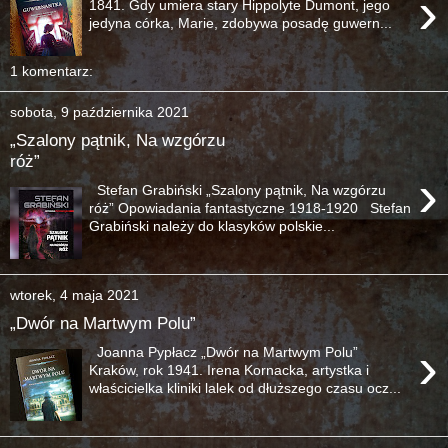
›
1841. Gdy umiera stary Hippolyte Dumont, jego
jedyna córka, Marie, zdobywa posadę guwern...
1 komentarz:
sobota, 9 października 2021
„Szalony pątnik, Na wzgórzu
róż”
›
Stefan Grabiński „Szalony pątnik, Na wzgórzu
róż” Opowiadania fantastyczne 1918-1920 Stefan
Grabiński należy do klasyków polskie...
wtorek, 4 maja 2021
„Dwór na Martwym Polu”
›
Joanna Pypłacz „Dwór na Martwym Polu”
Kraków, rok 1941. Irena Kornacka, artystka i
właścicielka kliniki lalek od dłuższego czasu ocz...