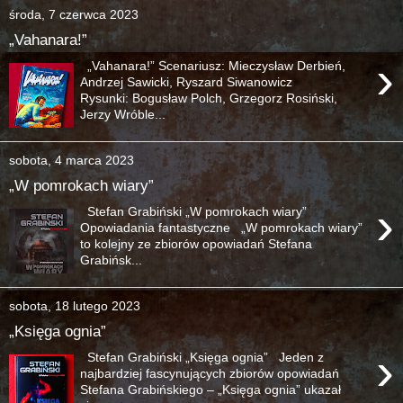
środa, 7 czerwca 2023
„Vahanara!”
›
„Vahanara!” Scenariusz: Mieczysław Derbień,
Andrzej Sawicki, Ryszard Siwanowicz
Rysunki: Bogusław Polch, Grzegorz Rosiński,
Jerzy Wróble...
sobota, 4 marca 2023
„W pomrokach wiary”
›
Stefan Grabiński „W pomrokach wiary”
Opowiadania fantastyczne „W pomrokach wiary”
to kolejny ze zbiorów opowiadań Stefana
Grabińsk...
sobota, 18 lutego 2023
„Księga ognia”
›
Stefan Grabiński „Księga ognia” Jeden z
najbardziej fascynujących zbiorów opowiadań
Stefana Grabińskiego – „Księga ognia” ukazał