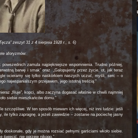
cza” zeszyt 31 z 4 sierpnia 1928 r., s. 6)
iele aforyzmów:
k powszednich zamula najpiękniejsze wspomnienia. Trudno później,
ierwotną barwę i smak” oraz
„Galopujemy przez życie, ot, jak teraz
ciągle ocieramy się tylko naskórkiem naszych uczuć, myśli, serc – o
ego najwspanialszym przejawem, jego istotną treścią.”
ieraz „filuje”, kopci, albo zaczyna dogasać właśnie w chwili najmniej
koło siebie mieszkańców domu.”
e szczęśliwe. W ten sposób miewam ich więcej, niż inni ludzie: jeśli
, ile tylko zapragnę, a jeżeli zawiedzie – zostanie na pociechę jasny
edy doskonałe, gdy je można rozsiać pełnymi garściami wkoło siebie.
 świecić, nie ogrzeje nikogo.”