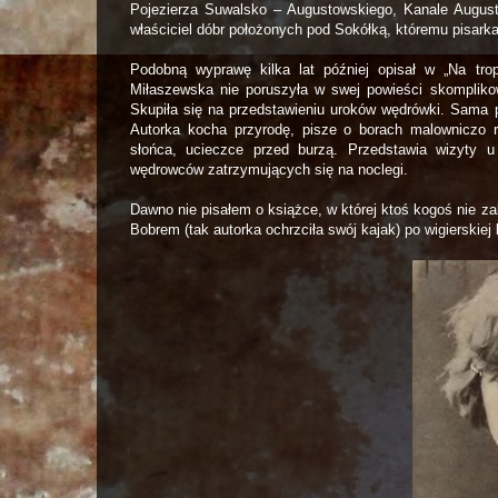
Pojezierza Suwalsko – Augustowskiego, Kanale Augus
właściciel dóbr położonych pod Sokółką, któremu pisark
Podobną wyprawę kilka lat później opisał w „Na tr
Miłaszewska nie poruszyła w swej powieści skompliko
Skupiła się na przedstawieniu uroków wędrówki. Sama pi
Autorka kocha przyrodę, pisze o borach malowniczo 
słońca, ucieczce przed burzą. Przedstawia wizyty 
wędrowców zatrzymujących się na noclegi.
Dawno nie pisałem o książce, w której ktoś kogoś nie zab
Bobrem (tak autorka ochrzciła swój kajak) po wigierskiej 