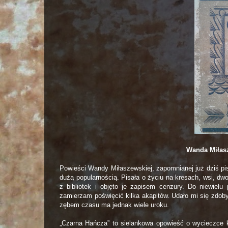
Wanda Miłas
Powieści Wandy Miłaszewskiej, zapomnianej już dziś pis
dużą popularnością. Pisała o życiu na kresach, wsi, dwo
z bibliotek i objęto je zapisem cenzury. Do niewielu
zamierzam poświęcić kilka akapitów. Udało mi się zdo
zębem czasu ma jednak wiele uroku.
„Czarna Hańcza” to sielankowa opowieść o wycieczce ka