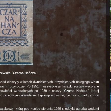
zewska "Czarna Hańcza"
arki cieszyły w latach dwudziestych i trzydziestych ubiegłego wieku
rach i przyrodzie. Po 1951 r. wszystkie jej książki zostały wycofane
 powieści wznowionych po 1989 r. należy „Czarna Hańcza,” której
być przedwojenne wydanie. Egzemplarz mimo, że mocno nadgryziony
jakowej, którą pod koniec sierpnia 1929 r. odbyła autorka wodami