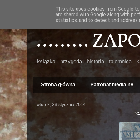
This site uses cookies from Google to 
are shared with Google along with per
statistics, and to detect and address 
......... ZA
książka - przygoda - historia - tajemnica - 
Strona główna
Patronat medialny
wtorek, 28 stycznia 2014
"C