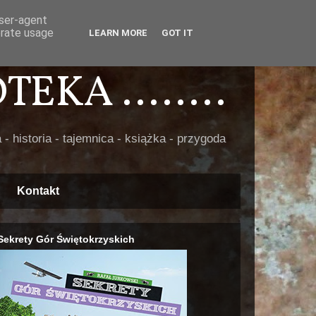
user-agent
erate usage
LEARN MORE
GOT IT
EKA ........
 - historia - tajemnica - książka - przygoda
Kontakt
Sekrety Gór Świętokrzyskich