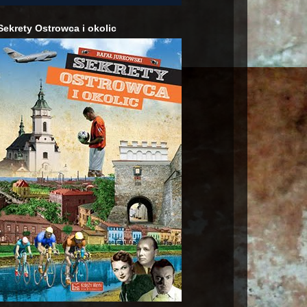
Sekrety Ostrowca i okolic