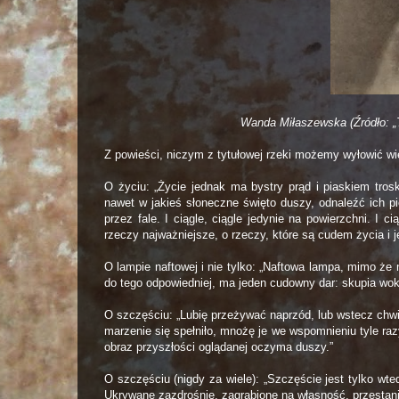
Wanda Miłaszewska (Źródło: „Tę
Z powieści, niczym z tytułowej rzeki możemy wyłowić w
O życiu: „Życie jednak ma bystry prąd i piaskiem tros
nawet w jakieś słoneczne święto duszy, odnaleźć ich p
przez fale. I ciągle, ciągle jedynie na powierzchni. I 
rzeczy najważniejsze, o rzeczy, które są cudem życia i j
O lampie naftowej i nie tylko: „Naftowa lampa, mimo że n
do tego odpowiedniej, ma jeden cudowny dar: skupia wo
O szczęściu: „Lubię przeżywać naprzód, lub wstecz chwil
marzenie się spełniło, mnożę je we wspomnieniu tyle razy
obraz przyszłości oglądanej oczyma duszy.”
O szczęściu (nigdy za wiele): „Szczęście jest tylko wt
Ukrywane zazdrośnie, zagrabione na własność, przestanie