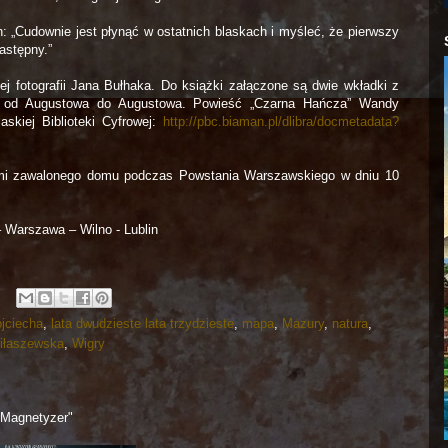
h: „Cudownie jest płynąć w ostatnich blaskach i myśleć, że pierwszy
astępny.”
ej fotografii Jana Bułhaka. Do książki załączone są dwie wkładki z
 – od Augustowa do Augustowa. Powieść „Czarna Hańcza” Wandy
askiej Biblioteki Cyfrowej:
http://pbc.biaman.pl/dlibra/docmetadata?
mi zawalonego domu podczas Powstania Warszawskiego w dniu 10
 Warszawa – Wilno - Lublin
jciecha
,
lata dwudzieste lata trzydzieste
,
mapa
,
Mazury
,
natura
,
iłaszewska
,
Wigry
"Magnetyzer"