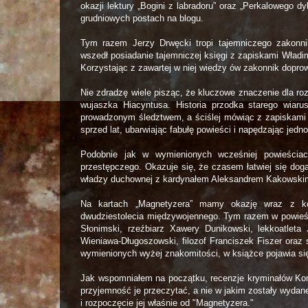
okazji lektury „Bogini z labradoru” oraz „Perkalowego d
grudniowych postach na blogu.
Tym razem Jerzy Drwęcki tropi tajemniczego zakonni
wszedł posiadanie tajemniczej księgi z zapiskami Wład
Korzystając z zawartej w niej wiedzy ów zakonnik dopro
Nie zdradzę wiele pisząc, że kluczowe znaczenie dla r
wujaszka Hiacyntusa. Historia przodka starego wiar
prowadzonym śledztwem, a ściślej mówiąc z zapiskami 
sprzed lat, ubarwiając fabułę powieści i napędzając je
Podobnie jak w wymienionych wcześniej powieściac
przestępczego. Okazuje się, że czasem łatwiej się dog
władzy duchownej z kardynałem Aleksandrem Kakowskim
Na kartach „Magnetyzera” mamy okazję wraz z kom
dwudziestolecia międzywojennego. Tym razem w powieści
Słonimski, rzeźbiarz Xawery Dunikowski, lekkoatleta
Wieniawa-Długoszowski, filozof Franciszek Fiszer oraz
wymienionych wyżej znakomitości, w książce pojawia si
Jak wspomniałem na początku, recenzje kryminałów K
przyjemność je przeczytać, a nie w jakim zostały wydane
i rozpoczęcie jej właśnie od "Magnetyzera."