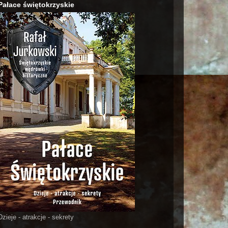
Pałace świętokrzyskie
Dzieje - atrakcje - sekrety