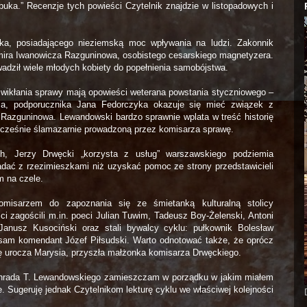
ybuka.” Recenzje tych powieści Czytelnik znajdzie w listopadowych i
ka, posiadającego nieziemską moc wpływania na ludzi. Zakonnik
imira Iwanowicza Razguninowa, osobistego cesarskiego magnetyzera.
wadził wiele młodych kobiety do popełnienia samobójstwa.
ozwikłania sprawy mają opowieści weterana powstania styczniowego –
usa, podporucznika Jana Fedorczyka okazuje się mieć związek z
Razguninowa. Lewandowski bardzo sprawnie wplata w treść historię
dnocześnie ślamazarnie prowadzoną przez komisarza sprawę.
h, Jerzy Drwęcki „korzysta z usług” warszawskiego podziemia
adać z rzezimieszkami niż uzyskać pomoc ze strony przedstawicieli
 na czele.
isarzem do zapoznania się ze śmietanką kulturalną stolicy
 zagościli m.in. poeci Julian Tuwim, Tadeusz Boy-Żelenski, Antoni
 Janusz Kusociński oraz stali bywalcy cyklu: pułkownik Bolesław
 sam komendant Józef Piłsudski. Warto odnotować także, że oprócz
ę urocza Marysia, przyszła małżonka komisarza Drwęckiego.
onrada T. Lewandowskiego zamieszczam w porządku w jakim miałem
. Sugeruję jednak Czytelnikom lekturę cyklu we właściwej kolejności