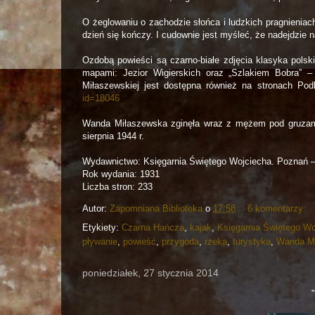
O
żeglowaniu o zachodzie słońca i ludzkich pragnieniac
dzień się kończy. I cudownie jest myśleć, że nadejdzie n
Ozdobą powieści są czarno-białe zdjęcia klasyka polski
mapami: Jezior Wigierskich oraz „Szlakiem Bobra”
Miłaszewskiej jest dostępna również na stronach Podl
id=18046
Wanda Miłaszewska zginęła wraz z mężem pod gruza
sierpnia 1944 r.
Wydawnictwo: Księgarnia Świętego Wojciecha. Poznań –
Rok wydania:
1931
Liczba stron:
233
Autor:
Zapomniana Biblioteka
o
17:58
6 komentarzy:
Etykiety:
Czarna Hańcza
,
kajak
,
Księgarnia Świętego Wo
pływanie
,
powieść
,
przygoda
,
rzeka
,
turystyka
,
Wanda M
poniedziałek, 27 stycznia 2014