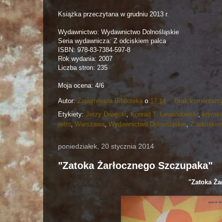
Książka przeczytana w grudniu 2013 r.
Wydawnictwo: Wydawnictwo Dolnośląskie
Seria wydawnicza:
Z odciskiem palca
ISBN:
978-83-7384-597-8
Rok wydania:
2007
Liczba stron:
235
Moja ocena: 4/6
Autor:
Zapomniana Biblioteka
o
17:14
Brak komentarz
Etykiety:
Jerzy Drwęcki
,
Konrad T. Lewandowski
,
krymin
retro
,
Warszawa
,
Wydawnictwo Dolnośląskie
,
Z odciskie
poniedziałek, 20 stycznia 2014
"Zatoka Żarłocznego Szczupaka"
"Zatoka Ża