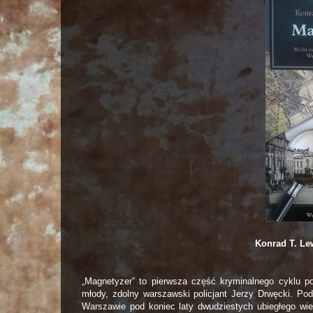
Konrad T. Le
„Magnetyzer” to pierwsza część kryminalnego cyklu p
młody, zdolny warszawski policjant Jerzy Drwęcki. Pod
Warszawie pod koniec laty dwudziestych ubiegłego wi