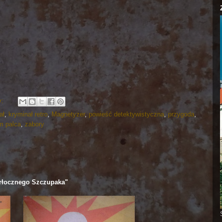
y:
ał
,
kryminał retro
,
Magnetyzer
,
powieść detektywistyczna
,
przygoda
,
m palca
,
zabory
rłocznego Szczupaka"