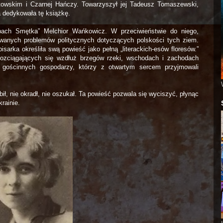
towskim i Czarnej Hańczy. Towarzyszył jej Tadeusz Tomaszewski,
a dedykowała tę książkę.
opach Smętka” Melchior Wańkowicz. W przeciwieństwie do niego,
wanych problemów politycznych dotyczących polskości tych ziem.
sarka określiła swą powieść jako pełną „literackich-esów floresów.”
rozciągających się wzdłuż brzegów rzeki, wschodach i zachodach
u gościnnych gospodarzy, którzy z otwartym sercem przyjmowali
ił, nie okradł, nie oszukał. Ta powieść pozwala się wyciszyć, płynąc
krainie.