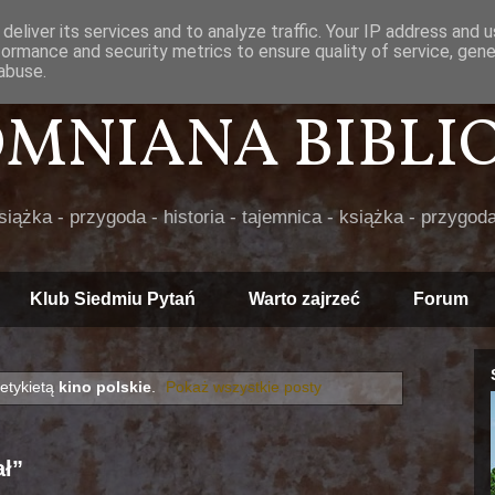
deliver its services and to analyze traffic. Your IP address and 
formance and security metrics to ensure quality of service, gen
abuse.
POMNIANA BIBLIOT
książka - przygoda - historia - tajemnica - książka - przygoda
Klub Siedmiu Pytań
Warto zajrzeć
Forum
etykietą
kino polskie
.
Pokaż wszystkie posty
ał”