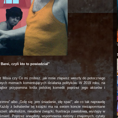
 Barei, czyli kto to powiedział”
i z Misia czy Co mi zrobisz, jak mnie złapiesz weszły do potocznego
towych memach komentujących działania polityków. W 2019 roku, na
Dajbor przypomina króla polskiej komedii poprzez jego aktorów i
imno” albo „Golę się, jem śniadanie, idę spać”, ale co tak naprawdę
? Każdy z bohaterów tej książki ma na swoim koncie niezapomniane
rzeń: alkoholizm, nieudane związki, frustracja zawodowa, występy w
mierć. Poprzez anegdoty, wspomnienia rodziny i znajomych, cytaty