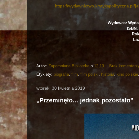
https://wydawnictwo.krytykapolityczna.pl/jak
Wydawca: Wydaw
ISBN: 
Rok
Lic
Autor:
Zapomniana Biblioteka
o
12:19
Brak komentarz
Etykiety:
biografia
,
film
,
film polski
,
historia
,
kino polskie
wtorek, 30 kwietnia 2019
„Przeminęło... jednak pozostało”