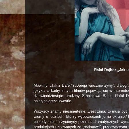
Rafał Dajbor „Jak u
Mówimy: „Jak z Barei” i „Bareja wiecznie żywy”, dialog
języka, a kadry z tych filmów pojawiają się w interne
dziewięćdziesiąte urodziny Stanisława Barei, Rafał 
najsłynniejsze kwestie.
Wszyscy znamy nieśmiertelne: „Jest zima, to musi być z
wiemy o ludziach, którzy wypowiedzieli je na ekranie
epizody, ale ich życiorysy pełne są dramatycznych wyda
produkcjach uznawanych za „reżimowe”, przedwczesna ś