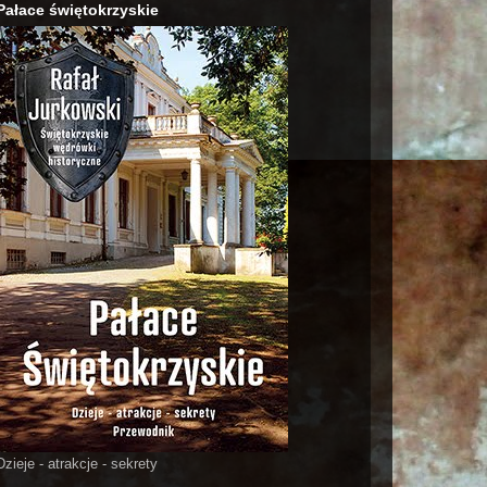
Pałace świętokrzyskie
Dzieje - atrakcje - sekrety