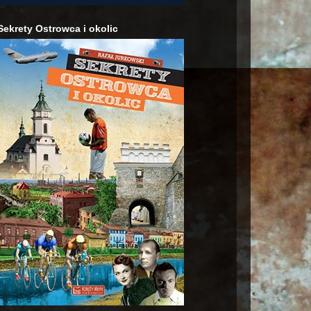
Sekrety Ostrowca i okolic