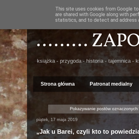
This site uses cookies from Google to 
are shared with Google along with per
statistics, and to detect and address 
......... ZA
książka - przygoda - historia - tajemnica - 
Strona główna
Patronat medialny
Pokazywanie postów oznaczonych 
piątek, 17 maja 2019
„Jak u Barei, czyli kto to powiedzi