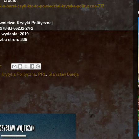
Źródło:
-u-barei-czyli-kto-to-powiedzial-krytyka-polityczna-737
nictwo Krytyki Politycznej
978-83-66232-24-2
 wydania: 2019
zba stron: 336
y:
,
Krytyka Polityczna
,
PRL
,
Stanisław Bareja