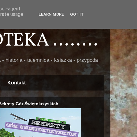
user-agent
erate usage
LEARN MORE
GOT IT
EKA ........
 - historia - tajemnica - książka - przygoda
Kontakt
Sekrety Gór Świętokrzyskich