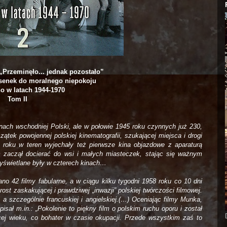
„Przeminęło... jednak pozostało”
senek do moralnego niepokoju
o w latach 1944-1970
Tom II
ach wschodniej Polski, ale w połowie 1945 roku czynnych już 230,
ątek powojennej polskiej kinematografii, szukającej miejsca i drogi
roku w teren wyjechały też pierwsze kina objazdowe z aparaturą
m zaczął docierać do wsi i małych miasteczek, stając się ważnym
wyświetlane były w czterech kinach…
ano 42 filmy fabularne, a w ciągu kilku tygodni 1958 roku co 10 dni
st zaskakującej i prawdziwej „inwazji” polskiej twórczości filmowej.
, a szczególnie francuskiej i angielskiej.(…) Oceniając filmy Munka,
sał m.in.: „Pokolenie to piękny film o polskim ruchu oporu i został
cej wieku, co bohater w czasie okupacji. Przede wszystkim zaś to