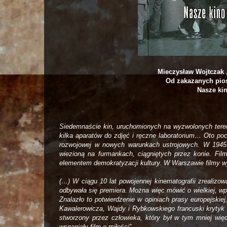
Mieczysław Wojtczak 
Od zakazanych pio
Nasze kin
Siedemnaście kin, uruchomionych na wyzwolonych teren
kilka aparatów do zdjęć i ręczne laboratorium… Oto pocz
rozwojowej w nowych warunkach ustrojowych. W 1945 
wiezioną na furmankach, ciągniętych przez konie. Fil
elementem demokratyzacji kultury. W Warszawie filmy 
(…) W ciągu 10 lat powojennej kinematografii zrealizow
odbywała się premiera. Można więc mówić o wielkiej, wpro
Znalazło to potwierdzenie w opiniach prasy europejskiej
Kawalerowicza, Wajdy i Rybkowskiego francuski krytyk pi
stworzony przez człowieka, który był w tym mniej wię
wspaniały film o miłości”.