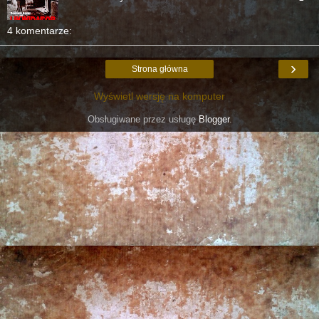
4 komentarze:
›
Strona główna
Wyświetl wersję na komputer
Obsługiwane przez usługę
Blogger
.