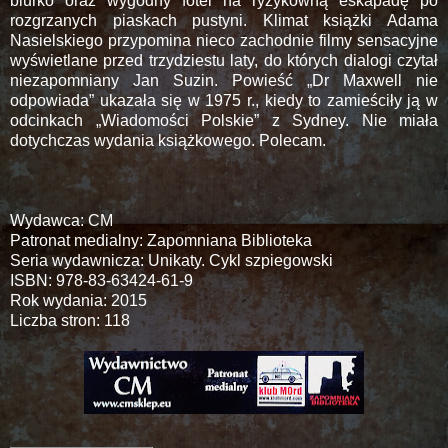
biurko oraz wygodny fotel na ryzykowną eskapadę po
rozgrzanych piaskach pustyni. Klimat książki Adama
Nasielskiego przypomina nieco zachodnie filmy sensacyjne
wyświetlane przed trzydziestu laty, do których dialogi czytał
niezapomniany Jan Suzin. Powieść „Dr Maxwell nie
odpowiada” ukazała się w 1975 r., kiedy to zamieściły ją w
odcinkach „Wiadomości Polskie” z Sydney. Nie miała
dotychczas wydania książkowego. Polecam.
Wydawca: CM
Patronat medialny: Zapomniana Biblioteka
Seria wydawnicza: Unikaty. Cykl szpiegowski
ISBN: 978-83-63424-61-9
Rok wydania: 2015
Liczba stron: 118