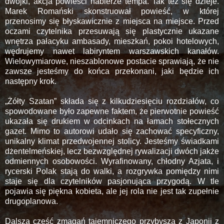
dwójki, akcja powieści nabierze tempa. Tak też się dzieje.
Marek Romański skonstruował powieść, w której
przenosimy się błyskawicznie z miejsca na miejsce. Przed
oczami czytelnika przesuwają się plastycznie ukazane
wnętrza pałacyku ambasady, mieszkań, pokoi hotelowych,
wędrujemy nawet labiryntem warszawskich kanałów.
Wielowymiarowe, nieszablonowe postacie sprawiają, że nie
zawsze jesteśmy do końca przekonani, jaki będzie ich
następny krok.
„Żółty Szatan” składa się z kilkudziesięciu rozdziałów, co
spowodowane było zapewne faktem, że pierwotnie powieść
ukazała się drukiem w odcinkach na łamach stołecznych
gazet. Mimo to autorowi udało się zachować specyficzny,
unikalny klimat przedwojennej stolicy. Jesteśmy świadkami
dżentelmeńskiej, lecz bezwzględnej rywalizacji dwóch jakże
odmiennych osobowości. Wyrafinowany, chłodny Azjata, i
rycerski Polak stają do walki, a rozgrywka pomiędzy nimi
staje się dla czytelników pasjonująca przygodą. W tle
pojawia się piękna kobieta, ale jej rola nie jest tak zupełnie
drugoplanowa.
Dalsza część zmagań tajemniczego przybysza z Japonii z