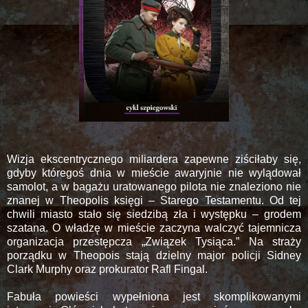
Wizja ekscentrycznego miliardera zapewne ziściłaby się,
gdyby któregoś dnia w mieście awaryjnie nie wylądował
samolot, a w bagażu uratowanego pilota nie znaleziono nie
znanej w Theopolis księgi – Starego Testamentu. Od tej
chwili miasto stało się siedzibą zła i występku – grodem
szatana. O władzę w mieście zaczyna walczyć tajemnicza
organizacja przestępcza „Związek Tysiąca.” Na straży
porządku w Theopois stają dzielny major policji Sidney
Clark Murphy oraz prokurator Rafl Fingal.
Fabuła powieści wypełniona jest skomplikowanymi