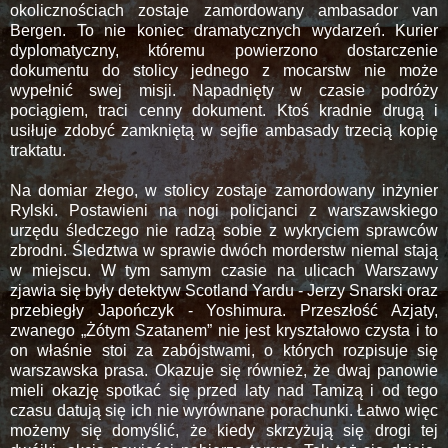
okolicznościach zostaje zamordowany ambasador van
Bergen. To nie koniec dramatycznych wydarzeń. Kurier
dyplomatyczny, któremu powierzono dostarczenie
dokumentu do stolicy jednego z mocarstw nie może
wypełnić swej misji. Napadnięty w czasie podróży
pociągiem, traci cenny dokument. Ktoś kradnie drugą i
usiłuje zdobyć zamkniętą w sejfie ambasady trzecią kopię
traktatu.
Na domiar złego, w stolicy zostaje zamordowany inżynier
Rylski. Postawieni na nogi policjanci z warszawskiego
urzędu śledczego nie radzą sobie z wykryciem sprawców
zbrodni. Śledztwa w sprawie dwóch morderstw niemal stają
w miejscu. W tym samym czasie na ulicach Warszawy
zjawia się były detektyw Scotland Yardu - Jerzy Snarski oraz
przebiegły Japończyk - Yoshimura. Przeszłość Azjaty,
zwanego „Żótym Szatanem” nie jest kryształowo czysta i to
on właśnie stoi za zabójstwami, o których rozpisuje się
warszawska prasa. Okazuje się również, że dwaj panowie
mieli okazję spotkać się przed laty nad Tamizą i od tego
czasu datują się ich nie wyrównane porachunki. Łatwo więc
możemy się domyślić, że kiedy skrzyżują się drogi tej