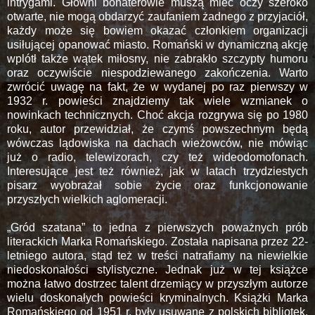
intrygami. Główni bohaterowie muszą mieć oczy szeroko
otwarte, nie mogą obdarzyć zaufaniem żadnego z przyjaciół,
każdy może się bowiem okazać członkiem organizacji
usiłującej opanować miasto. Romański w dynamiczną akcję
wplótł także wątek miłosny, nie zabrakło szczypty humoru
oraz oczywiście niespodziewanego zakończenia. Warto
zwrócić uwagę na fakt, że w wydanej po raz pierwszy w
1932 r. powieści znajdziemy tak wiele wzmianek o
nowinkach technicznych. Choć akcja rozgrywa się po 1980
roku, autor przewidział, że czymś powszechnym będą
wówczas lądowiska na dachach wieżowców, nie mówiąc
już o radio, telewizorach, czy też wideodomofonach.
Interesujące jest też również, jak w latach trzydziestych
pisarz wyobrażał sobie życie oraz funkcjonowanie
przyszłych wielkich aglomeracji.
„Gród szatana” to jedna z pierwszych poważnych prób
literackich Marka Romańskiego. Została napisana przez 22-
letniego autora, stąd też w treści natrafiamy na niewielkie
niedoskonałości stylistyczne. Jednak już w tej książce
można łatwo dostrzec talent drzemiący w przyszłym autorze
wielu doskonałych powieści kryminalnych. Książki Marka
Romańskiego od 1951 r. były usuwane z polskich bibliotek.