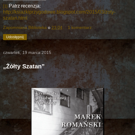
Patrz recenzja:
[1]
http://ksiazkiprzygodowe.blogspot.com/2015/03/zoty-
szatan.html
Zapomniana Biblioteka
o
23:04
1 komentarz:
Udostępnij
czwartek, 19 marca 2015
„Żółty Szatan”