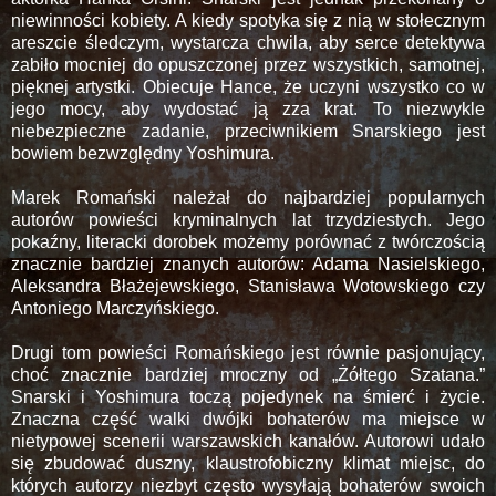
niewinności kobiety. A kiedy spotyka się z nią w stołecznym
areszcie śledczym, wystarcza chwila, aby serce detektywa
zabiło mocniej do opuszczonej przez wszystkich, samotnej,
pięknej artystki. Obiecuje Hance, że uczyni wszystko co w
jego mocy, aby wydostać ją zza krat. To niezwykle
niebezpieczne zadanie, przeciwnikiem Snarskiego jest
bowiem bezwzględny Yoshimura.
Marek Romański należał do najbardziej popularnych
autorów powieści kryminalnych lat trzydziestych. Jego
pokaźny, literacki dorobek możemy porównać z twórczością
znacznie bardziej znanych autorów: Adama Nasielskiego,
Aleksandra Błażejewskiego, Stanisława Wotowskiego czy
Antoniego Marczyńskiego.
Drugi tom powieści Romańskiego jest równie pasjonujący,
choć znacznie bardziej mroczny od „Żółtego Szatana.”
Snarski i Yoshimura toczą pojedynek na śmierć i życie.
Znaczna część walki dwójki bohaterów ma miejsce w
nietypowej scenerii warszawskich kanałów. Autorowi udało
się zbudować duszny, klaustrofobiczny klimat miejsc, do
których autorzy niezbyt często wysyłają bohaterów swoich