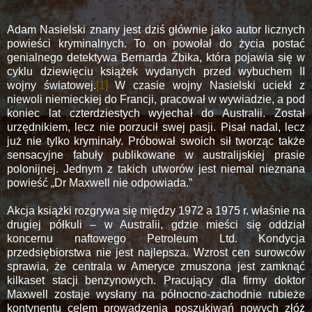
Adam Nasielski znany jest dziś głównie jako autor licznych
powieści kryminalnych. To on powołał do życia postać
genialnego detektywa Bernarda Żbika, która pojawia się w
cyklu dziewięciu książek wydanych przed wybuchem II
wojny światowej.
[1]
W czasie wojny Nasielski uciekł z
niewoli niemieckiej do Francji, pracował w wywiadzie, a pod
koniec lat czterdziestych wyjechał do Australii. Został
urzędnikiem, lecz nie porzucił swej pasji. Pisał nadal, lecz
już nie tylko kryminały. Próbował swoich sił tworząc także
sensacyjne fabuły publikowane w australijskiej prasie
polonijnej. Jednym z takich utworów jest niemal nieznana
powieść „Dr Maxwell nie odpowiada.”
Akcja książki rozgrywa się między
1972 a
1975 r. właśnie na
drugiej półkuli – w Australii, gdzie mieści się oddział
koncernu naftowego Petroleum Ltd. Kondycja
przedsiębiorstwa nie jest najlepsza. Wzrost cen surowców
sprawia, że centrala w Ameryce zmuszona jest zamknąć
kilkaset stacji benzynowych. Pracujący dla firmy doktor
Maxwell zostaje wysłany na północno-zachodnie rubieże
kontynentu celem prowadzenia poszukiwań nowych złóż