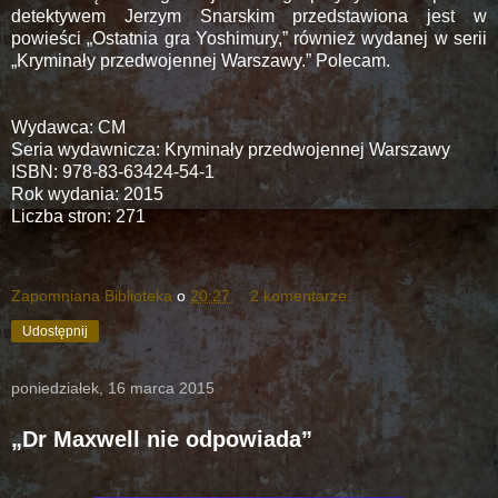
detektywem Jerzym Snarskim przedstawiona jest w
powieści „Ostatnia gra Yoshimury,” również wydanej w serii
„Kryminały przedwojennej Warszawy.” Polecam.
Wydawca: CM
Seria wydawnicza: Kryminały przedwojennej Warszawy
ISBN: 978-83-63424-54-1
Rok wydania: 2015
Liczba stron: 271
Zapomniana Biblioteka
o
20:27
2 komentarze:
Udostępnij
poniedziałek, 16 marca 2015
„Dr Maxwell nie odpowiada”