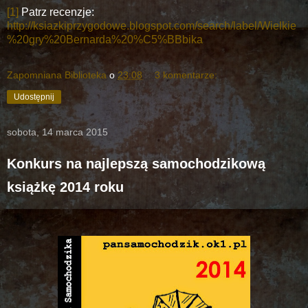
[1]
Patrz recenzje:
http://ksiazkiprzygodowe.blogspot.com/search/label/Wielkie
%20gry%20Bernarda%20%C5%BBbika
Zapomniana Biblioteka
o
23:08
3 komentarze:
Udostępnij
sobota, 14 marca 2015
Konkurs na najlepszą samochodzikową
książkę 2014 roku