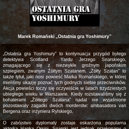
Marek Romański „Ostatnia gra Yoshimury”
„Ostatnia gra Yoshimury” to kontynuacja przygód byłego
detektywa Scotland Yardu Jerzego Snarskiego,
zmagającego się z niezwykle groźnym japońskim
szpiegiem, zwanym Żółtym Szatanem. „Żółty Szatan” to
także tytuł, jaki nosi powieść Marka Romańskiego, w której
mieliśmy okazję poznać tych godnych siebie przeciwników.
Akcja powieści toczy się oczywiście w latach trzydziestych
ubiegłego wieku w Warszawie. Kiedy rozstawaliśmy się z
bohaterami „Żółtego Szatana” nadal nie wyjaśnione
pozostawały zagadki dwóch morderstw: ambasadora van
Bergena oraz inżyniera Rylskiego.
O zabójstwo dyplomaty zostaje oskarżona popularna
aktorka Hanka Orsini. Snarski jest jednak przekonany o