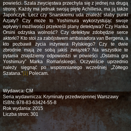
powieści. Szala zwycięstwa przechyla się z jednej na drugą
stronę. Każdy ma jednak swoją piętę Achillesa, ma ją także
Japończyk. Lecz czy Snarskiemu uda znaleźć słaby punkt
Azjaty? Czy może to Yoshimura wykorzystując swoje
wpływy i możliwości przekreśli plany detektywa? Czy Hanka
Orsini odzyska wolność? Czy detektyw zdobędzie serce
aktorki? Kto stoi za zabójstwem ambasadora van Bergena, a
kto pozbawił życia inżyniera Rylskiego? Czy te dwie
zbrodnie mają ze sobą jakiś związek? Na wszystkie te
pytania znajdziemy odpowiedzi w powieści „Ostatnia gra
Yoshimury” Marka Romańskiego. Oczywiście uprzednio
należy sięgnąć po wspomnianego wcześniej „Żółtego
Szatana.”
[1]
Polecam.
Wydawca: CM
Seria wydawnicza: Kryminały przedwojennej Warszawy
ISBN: 978-83-63424-55-8
Rok wydania: 2015
Liczba stron: 301