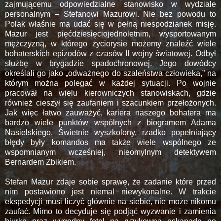
zajmującemu odpowiedzialne stanowisko w wydziale
personalnym – Stefanowi Mazurowi. Nie bez powodu to
Polak właśnie ma udać się w pełną niespodzianek misję.
Mazur jest pięćdziesięciojednoletnim, wysportowanym
mężczyzną, w którego życiorysie możemy znaleźć wiele
bohaterskich epizodów z czasów II wojny światowej. Odbył
służbę w brygadzie spadochronowej. Jego dowódcy
określali go jako „odważnego do szaleństwa człowieka,” na
którym można polegać w każdej sytuacji. Po wojnie
pracował na wielu kierowniczych stanowiskach, gdzie
również cieszył się zaufaniem i szacunkiem przełożonych.
Jak więc łatwo zauważyć, kariera naszego bohatera ma
bardzo wiele punktów wspólnych z biogramem Adama
Nasielskiego. Świetnie wyszkolony, rzadko popełniający
błędy były komandos ma także wiele wspólnego ze
wspomnianym wcześniej, nieomylnym detektywem
Bernardem Żbikiem.
Stefan Mazur zdaje sobie sprawę, że zadanie które przed
nim postawiono jest niemal niewykonalne. W trakcie
ekspedycji musi liczyć głównie na siebie, nie może nikomu
zaufać. Mimo to decyduje się podjąć wyzwanie i zamienia