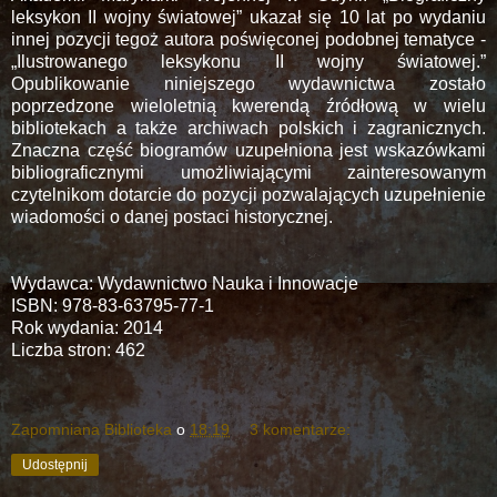
leksykon II wojny światowej” ukazał się 10 lat po wydaniu
innej pozycji tegoż autora poświęconej podobnej tematyce -
„Ilustrowanego leksykonu II wojny światowej.”
Opublikowanie niniejszego wydawnictwa zostało
poprzedzone wieloletnią kwerendą źródłową w wielu
bibliotekach a także archiwach polskich i zagranicznych.
Znaczna część biogramów uzupełniona jest wskazówkami
bibliograficznymi umożliwiającymi zainteresowanym
czytelnikom dotarcie do pozycji pozwalających uzupełnienie
wiadomości o danej postaci historycznej.
Wydawca: Wydawnictwo Nauka i Innowacje
ISBN: 978-83-63795-77-1
Rok wydania: 2014
Liczba stron: 462
Zapomniana Biblioteka
o
18:19
3 komentarze:
Udostępnij