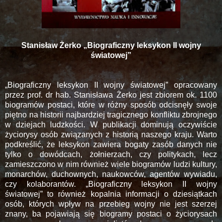
Stanisław Żerko „Biograficzny leksykon II wojny
światowej”
„Biograficzny leksykon II wojny światowej” opracowany
przez prof. dr hab. Stanisława Żerko jest zbiorem ok. 1100
biogramów postaci, które w różny sposób odcisnęły swoje
piętno na historii najbardziej tragicznego konfliktu zbrojnego
w dziejach ludzkości. W publikacji dominują oczywiście
życiorysy osób związanych z historią naszego kraju. Warto
podkreślić, że leksykon zawiera bogaty zasób danych nie
tylko o dowódcach, żołnierzach, czy politykach, lecz
zamieszczono w nim również wiele biogramów ludzi kultury,
monarchów, duchownych, naukowców, agentów wywiadu,
czy kolaborantów. „Biograficzny leksykon II wojny
światowej” to również kopalnia informacji o dziesiątkach
osób, których wpływ na przebieg wojny nie jest szerzej
znany, ba pojawiają się biogramy postaci o życiorysach