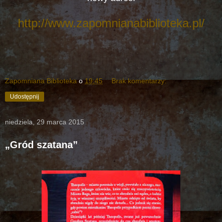
http://www.zapomnianabiblioteka.pl/
Zapomniana Biblioteka
o
19:45
Brak komentarzy:
Udostępnij
niedziela, 29 marca 2015
„Gród szatana”