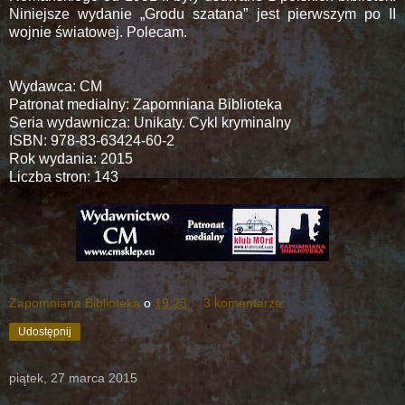
Niniejsze wydanie „Grodu szatana” jest pierwszym po II
wojnie światowej. Polecam.
Wydawca: CM
Patronat medialny: Zapomniana Biblioteka
Seria wydawnicza: Unikaty. Cykl kryminalny
ISBN: 978-83-63424-60-2
Rok wydania: 2015
Liczba stron: 143
Zapomniana Biblioteka
o
19:23
3 komentarze:
Udostępnij
piątek, 27 marca 2015