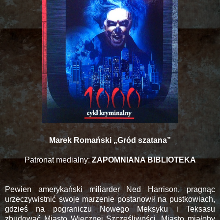
Marek Romański „Gród szatana”
Patronat medialny:
ZAPOMNIANA BIBLIOTEKA
Pewien amerykański miliarder Ned Harrison, pragnąc
urzeczywistnić swoje marzenie postanowił na pustkowiach,
gdzieś na pograniczu Nowego Meksyku i Teksasu
zbudować Miasto Wiecznej Szczęśliwości. Miasto miałoby