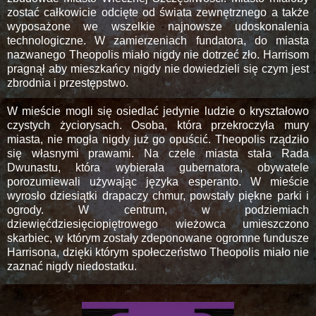
zostać całkowicie odcięte od świata zewnętrznego a także
wyposażone we wszelkie najnowsze udoskonalenia
technologiczne. W zamierzeniach fundatora, do miasta
nazwanego Theopolis miało nigdy nie dotrzeć zło. Harrisom
pragnął aby mieszkańcy nigdy nie dowiedzieli się czym jest
zbrodnia i przestępstwo.
W mieście mogli się osiedlać jedynie ludzie o kryształowo
czystych życiorysach. Osoba, która przekroczyła mury
miasta, nie mogła nigdy już go opuścić. Theopolis rządziło
się własnymi prawami. Na czele miasta stała Rada
Dwunastu, która wybierała gubernatora, obywatele
porozumiewali używając języka esperanto. W mieście
wyrosło dziesiątki drapaczy chmur, powstały piękne parki i
ogrody. W centrum, w podziemiach
dziewięćdziesięciopiętrowego wieżowca umieszczono
skarbiec, w którym zostały zdeponowane ogromne fundusze
Harrisona, dzięki którym społeczeństwo Theopolis miało nie
zaznać nigdy niedostatku.