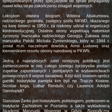
spreparowanych przez specjalistów do spraw propagandy
nawet kilka lat po zakończeniu zmagań wojennych.
Leksykon otwiera biogram Wiktora Abakumowa,
radzieckiego generała, zastępcy szefa NKWD, skazanego
na karę śmierci w 1953 r. za rzekomy udział w organizacji
kontrrewolucyjnej. Ostatnie strony wypełniają natomiast
życiorysy marszałka radzieckiego Georgija Żukowa oraz
marszałka Polski Michała Żymierskiego, który w 1944 r.
został m.in. naczelnym dowódcą Armii Ludowej oraz
kierownikiem resortu obrony narodowej w PKWN.
Jedną z największych zalet niniejszej publikacji jest
zamieszczenie w niej całego szeregu życiorysów postaci
zupełnie zapomnianych i pomijanych w wydawnictwach
poświęconych II wojnie światowej. Któż dziś bowiem oprócz
garstki historyków pamięta kim byli np. Trajczo Kostow,
Nicolae Iorga, Lothar Rendulic czy Laurence Adolph
Steinhartdt?
Stanisław Żerko jest historykiem, politologiem, profesorem w
Instytucie Zachodnim w Poznaniu a także wykładowcą
Akademii Marynarki Wojennej w Gdyni. „Biograficzny