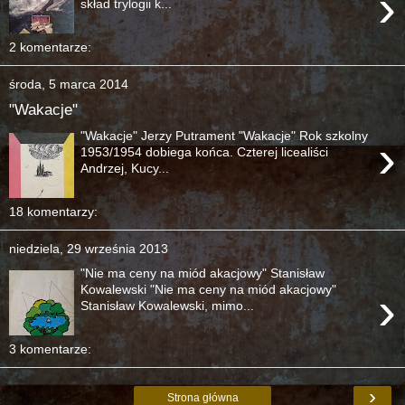
›
skład trylogii k...
2 komentarze:
środa, 5 marca 2014
"Wakacje"
"Wakacje" Jerzy Putrament "Wakacje" Rok szkolny
›
1953/1954 dobiega końca. Czterej licealiści
Andrzej, Kucy...
18 komentarzy:
niedziela, 29 września 2013
"Nie ma ceny na miód akacjowy" Stanisław
›
Kowalewski "Nie ma ceny na miód akacjowy"
Stanisław Kowalewski, mimo...
3 komentarze:
›
Strona główna