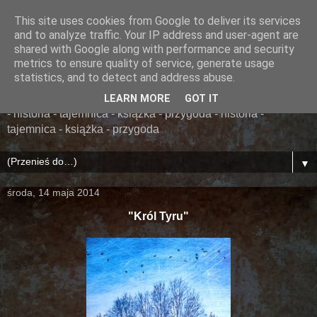
This site uses cookies from Google to deliver its services
......... ZAPOMNIANA
and to analyze traffic. Your IP address and user-agent are
shared with Google along with performance and security
BIBLIOTEKA ........
metrics to ensure quality of service, generate usage
statistics, and to detect and address abuse.
książka - przygoda - historia - tajemnica - książka - przygoda
LEARN MORE
GOT IT
- historia - tajemnica - książka - przygoda - historia -
tajemnica - książka - przygoda
▼
środa, 14 maja 2014
"Król Tyru"