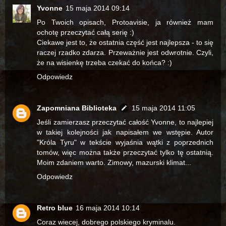
Yvonne
15 maja 2014 09:14
Po Twoich opisach, Protoavisie, ja również mam
ochotę przeczytać całą serię :)
Ciekawe jest to, że ostatnia część jest najlepsza - to się
raczej rzadko zdarza. Przeważnie jest odwrotnie. Czyli,
że na wisienkę trzeba czekać do końca? :)
Odpowiedz
Zapomniana Biblioteka
15 maja 2014 11:05
Jeśli zamierzasz przeczytać całość Yvonne, to najlepiej
w takiej kolejności jak napisałem we wstępie. Autor
"Króla Tyru" w tekście wyjaśnia wątki z poprzednich
tomów, więc można także przeczytać tylko tę ostatnią.
Moim zdaniem warto. Zimowy, mazurski klimat...
Odpowiedz
Retro blue
16 maja 2014 10:14
Coraz wiecej, dobrego polskiego kryminalu.