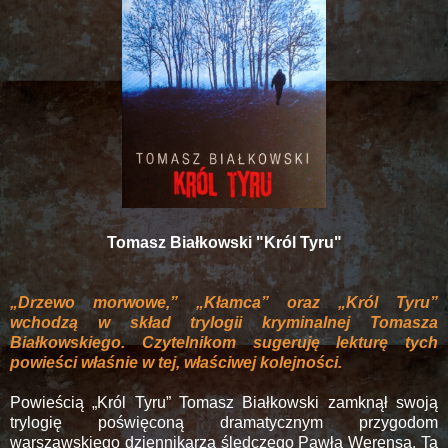
Tomasz Białkowski "Król Tyru"
„Drzewo morwowe,” „Kłamca” oraz „Król Tyru”
wchodzą w skład trylogii kryminalnej Tomasza
Białkowskiego. Czytelnikom sugeruję lekturę tych
powieści właśnie w tej, właściwej kolejności.
Powieścią „Król Tyru” Tomasz Białkowski zamknął swoją
trylogię poświęconą dramatycznym przygodom
warszawskiego dziennikarza śledczego Pawła Werensa. Ta