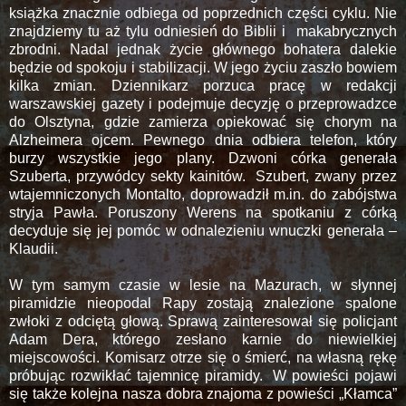
książka znacznie odbiega od poprzednich części cyklu. Nie
znajdziemy tu aż tylu odniesień do Biblii i
makabrycznych
zbrodni. Nadal jednak życie głównego bohatera dalekie
będzie od spokoju i stabilizacji. W jego życiu zaszło bowiem
kilka zmian. Dziennikarz porzuca pracę w redakcji
warszawskiej gazety i podejmuje decyzję o przeprowadzce
do Olsztyna, gdzie zamierza opiekować się chorym na
Alzheimera ojcem. Pewnego dnia odbiera telefon, który
burzy wszystkie jego plany. Dzwoni córka generała
Szuberta, przywódcy sekty kainitów.
Szubert, zwany przez
wtajemniczonych Montalto, doprowadził m.in. do zabójstwa
stryja Pawła. Poruszony Werens na spotkaniu z córką
decyduje się jej pomóc w odnalezieniu wnuczki generała –
Klaudii.
W tym samym czasie w lesie na Mazurach, w słynnej
piramidzie nieopodal Rapy zostają znalezione spalone
zwłoki z odciętą głową. Sprawą zainteresował się policjant
Adam Dera, którego zesłano karnie do niewielkiej
miejscowości. Komisarz otrze się o śmierć, na własną rękę
próbując rozwikłać tajemnicę piramidy.
W powieści pojawi
się także kolejna nasza dobra znajoma z powieści „Kłamca”