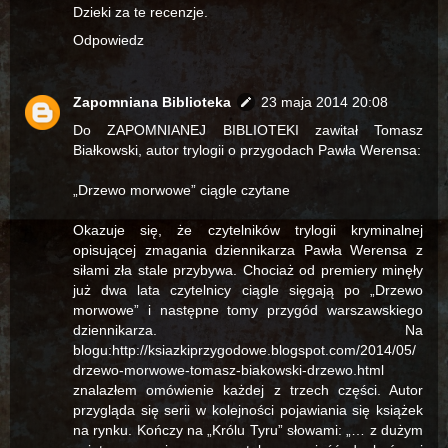
Dzieki za te recenzje.
Odpowiedz
Zapomniana Biblioteka
23 maja 2014 20:08
Do ZAPOMNIANEJ BIBLIOTEKI zawitał Tomasz
Białkowski, autor trylogii o przygodach Pawła Werensa:
„Drzewo morwowe” ciągle czytane
Okazuje się, że czytelników trylogii kryminalnej
opisującej zmagania dziennikarza Pawła Werensa z
siłami zła stale przybywa. Chociaż od premiery minęły
już dwa lata czytelnicy ciągle sięgają po „Drzewo
morwowe” i następne tomy przygód warszawskiego
dziennikarza. Na
blogu:http://ksiazkiprzygodowe.blogspot.com/2014/05/
drzewo-morwowe-tomasz-biakowski-drzewo.html
znalazłem omówienie każdej z trzech części. Autor
przygląda się serii w kolejności pojawiania się książek
na rynku. Kończy na „Królu Tyru” słowami: „… z dużym