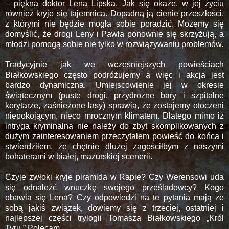
– piękna doktor Lena Lipska. Jak się okaże, w jej życiu
również kryje się tajemnica. Dopadną ją cienie przeszłości,
z którymi nie będzie mogła sobie poradzić. Możemy się
domyślić, że drogi Leny i Pawła ponownie się skrzyżują, a
młodzi pomogą sobie nie tylko w rozwiązywaniu problemów.
Tradycyjnie jak we wcześniejszych powieściach
Białkowskiego często podróżujemy a więc i akcja jest
bardzo dynamiczna. Umiejscowienie jej w okresie
świątecznym (puste drogi, przydrożne bary i szpitalne
korytarze, zaśnieżone lasy) sprawia, że zostajemy otoczeni
niepokojącym, nieco mrocznym klimatem. Dlatego mimo iż
intryga kryminalna nie należy do zbyt skomplikowanych z
dużym zainteresowaniem przeczytałem powieść do końca i
stwierdziłem, że chętnie dłużej zagościłbym z naszymi
bohaterami w białej, mazurskiej scenerii.
Czyje zwłoki kryje piramida w Rapie? Czy Werensowi uda
się odnaleźć wnuczkę swojego prześladowcy? Kogo
obawia się Lena? Czy odpowiedzi na te pytania mają ze
sobą jakiś związek, dowiemy się z trzeciej, ostatniej i
najlepszej części trylogii Tomasza Białkowskiego „Król
Tyru.” Polecam.