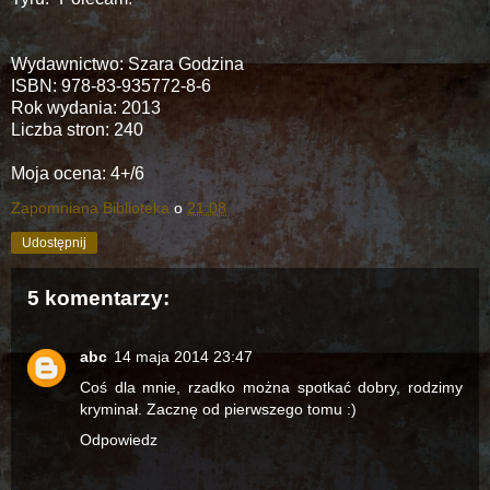
Wydawnictwo: Szara Godzina
ISBN:
978-83-935772-8-6
Rok wydania:
2013
Liczba stron:
240
Moja ocena: 4+/6
Zapomniana Biblioteka
o
21:08
Udostępnij
5 komentarzy:
abc
14 maja 2014 23:47
Coś dla mnie, rzadko można spotkać dobry, rodzimy
kryminał. Zacznę od pierwszego tomu :)
Odpowiedz