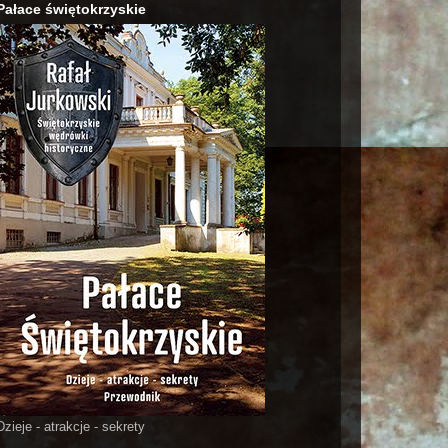
Pałace świętokrzyskie
Dzieje - atrakcje - sekrety