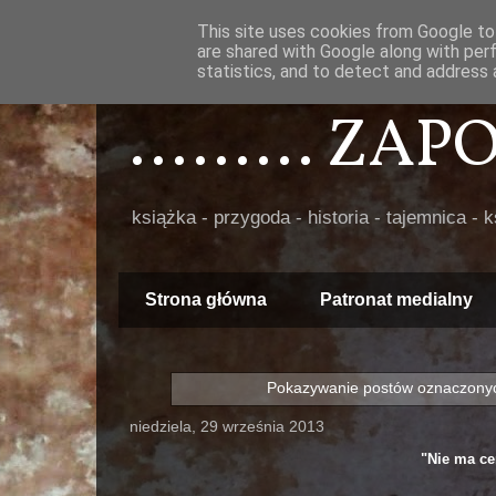
This site uses cookies from Google to 
are shared with Google along with per
statistics, and to detect and address 
......... ZA
książka - przygoda - historia - tajemnica - 
Strona główna
Patronat medialny
Pokazywanie postów oznaczonyc
niedziela, 29 września 2013
"Nie ma ce