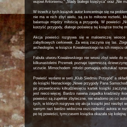
wujowi Antoniemu,” „Ślady białego księżyca” oraz „Nie 
W trzech z tych książek autor koncentruje się na proble
nie ma w nich zbyt wielu, są za to miłosne rozterki, 
balansuje między miłością a przygodą. W powieści „Ni
korzyść przygody, dlatego poświecę tej książce trochę m
Akcja powieści rozgrywa się w malowniczej wiosc
zabytkowych cerkiewek. Za wsią zaczyna się las. Zbign
archeologów, w książce Kowalewskiego na ich miejscu ob
Fabuła utworu Kowalewskiego nie wnosi zbyt wiele do 
kilkunastoletni Przemek poznaje tajemniczą dziewczynę 
uczucie. Mimochodem
młodzi pomagają odszukać spraw
Powieść wydano w serii „Klub Siedmiu Przygód” a okła
do książki Nienackiego „Nowe przygody Pana Samochodzika
po przewróceniu kilkudziesięciu kartek książki
zaczyna
jest nieco więcej. Bardzo naiwna zagadka kradzieży iko
powieści są zupełnie zbyteczne, nie wiadomo po co autor
tych, w których rozgrywa się akcja książki jest niezbyt
samym razi bardzo widoczna oszczędność autora w roz
po tej powieści, tymczasem książka okazała się kolejn