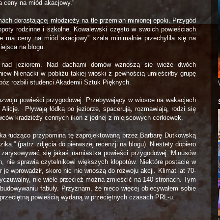
ma ceny na miód akacjowy.”
mach dorastającej młodzieży na tle przemian minionej epoki. Przygód
kłopoty rodzinne i szkolne. Kowalewski często w swoich powieściach
e ma ceny na miód akacjowy” szala minimalnie przechyliła się na
iejsca na blogu.
e nad jeziorem. Nad dachami domów wznoszą się wieże dwóch
iew Nienacki w pobliżu takiej wioski z pewnością umieściłby grupę
óz rozbili studenci Akademii Sztuk Pięknych.
rozwoju powieści przygodowej. Przebywający w wiosce na wakacjach
Alicję.
Pływają łódką po jeziorze, spacerują, rozmawiają, rodzi się
ców kradzieży cennych ikon z jednej z miejscowych cerkiewek.
dka łudząco przypomina tę zaprojektowaną przez Barbarę Dutkowską
.” (patrz zdjęcia do pierwszej recenzji na blogu). Niestety dopiero
 zarysowywać się jakaś namiastka powieści przygodowej. Minusów
n, nie sprawia czytelnikowi większych kłopotów. Niektóre postacie w
 je wprowadził, skoro nic nie wnoszą do rozwoju akcji.
Klimat lat 70-
 wyczuwalny, nie wiele przecież można zmieścić na 140 stronach. Tym
budowywaniu fabuły. Przyznam, że nieco więcej obiecywałem sobie
ą przeciętną powieścią wydaną w przeciętnych czasach PRL-u.