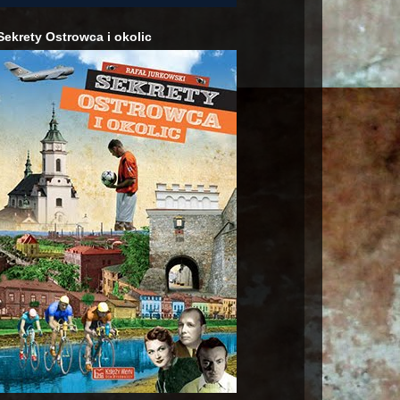
Sekrety Ostrowca i okolic