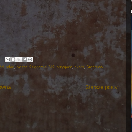
ód
,
miód
,
Nasza Księgarnia
,
NK
,
przygoda
,
skarb
,
Stanisław
łówna
Starsze posty