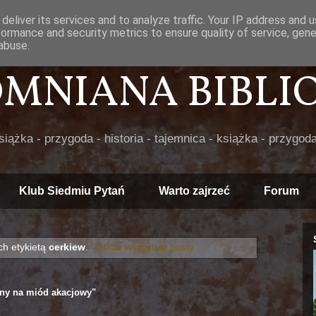
deliver its services and to analyze traffic. Your IP address and 
formance and security metrics to ensure quality of service, gen
abuse.
POMNIANA BIBLIOT
książka - przygoda - historia - tajemnica - książka - przygoda
Klub Siedmiu Pytań
Warto zajrzeć
Forum
h etykietą
cerkiew
.
Pokaż wszystkie posty
ny na miód akacjowy"