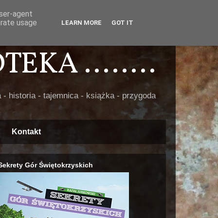
user-agent
erate usage
LEARN MORE
GOT IT
EKA ........
 - historia - tajemnica - książka - przygoda
Kontakt
Sekrety Gór Świętokrzyskich