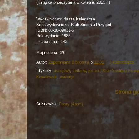
(Książka przeczytana w kwietniu 2013 r.)
Wydawnictwo: Nasza Księgarnia
Seria wydawnicza: Klub Siedmiu Przygód
ISBN: 83-10-09031-5
Rok wydania: 1986
Liczba stron: 143
Moja ocena: 3/6
Autor:
Zapomniana Biblioteka
o
12:31
3 komentarze:
Etykiety:
akacjowy
,
cerkiew
,
jezioro
,
Klub Siedmiu Przyg
Kowalewski
,
wakacje
Strona g
Subskrybuj:
Posty (Atom)