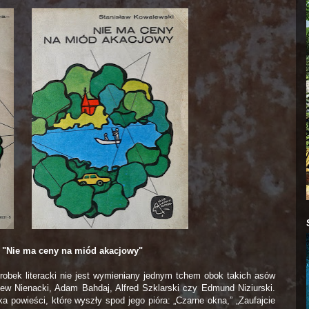
 "Nie ma ceny na miód akacjowy"
obek literacki nie jest wymieniany jednym tchem obok takich asów
gniew Nienacki, Adam Bahdaj, Alfred Szklarski czy Edmund Niziurski.
ka powieści, które wyszły spod jego pióra: „Cz
arne okna,” „Zaufajcie