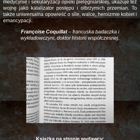
medycynie i sekularyzacji opieki pielęgniarskiej, ukazuje też
wojnę jako katalizator postępu i olbrzymich przemian. To
także uniwersalna opowieść o sile, walce, heroizmie kobiet i
emancypacji.
Françoise Coquillat
– francuska badaczka i
wykładowczyni, doktor historii współczesnej.
Książka na stronie wydawcy: