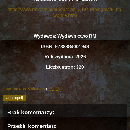
https://www.rm.com.pl/product-pol-2497-Pielegniarki-na-
wojnie.html
Wydawca: Wydawnictwo RM
ISBN: 9788384001943
Rok wydania: 2026
Liczba stron: 320
Zapomniana Biblioteka
o
21:25
Udostępnij
Brak komentarzy:
Prześlij komentarz