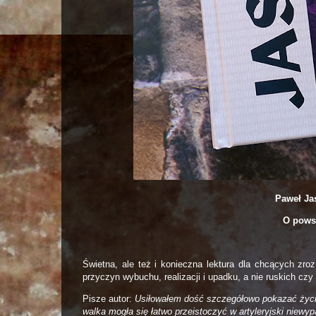
Paweł Ja
O pows
Świetna, ale też i konieczna lektura dla chcących zro
przyczyn wybuchu, realizacji i upadku, a nie ruskich cz
Pisze autor:
Usiłowałem dość szczegółowo pokazać życie
walka mogła się łatwo przeistoczyć w artyleryjski niewyp