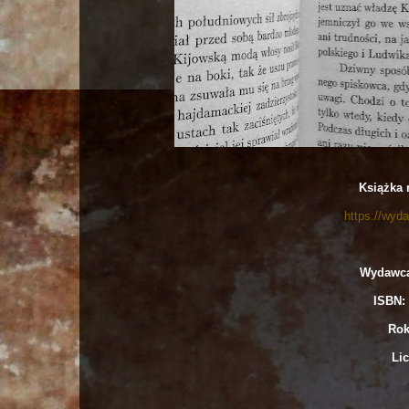
Książka 
https://wyd
Wydawca
ISBN: 
Rok
Lic