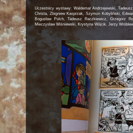
Uczestnicy wystawy: Waldemar Andrzejewski, Tadeusz
Christa, Zbigniew Kasprzak, Szymon Kobyliński, Edwar
Bogusław Polch, Tadeusz Raczkiewicz, Grzegorz Ro
Mieczysław Wiśniewski, Krystyna Wójcik, Jerzy Wróblew