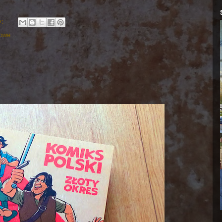
y:
iowe