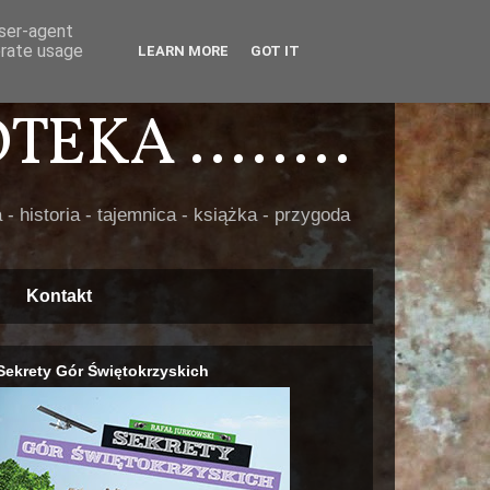
user-agent
erate usage
LEARN MORE
GOT IT
EKA ........
 - historia - tajemnica - książka - przygoda
Kontakt
Sekrety Gór Świętokrzyskich