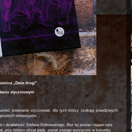
sienica „Dwie drogi”
taniu styczniowym
zumieć powstanie styczniowe, dla tych którzy szukają prawdziwych
y pruskich stereotypów…
 i działalność Stefana Bobrowskiego. Bez tej postaci rozpoczęta
ał, przy którym strzał pada, granat zostaje wyrzucony w kierunku