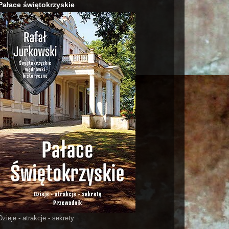
Pałace świętokrzyskie
Dzieje - atrakcje - sekrety