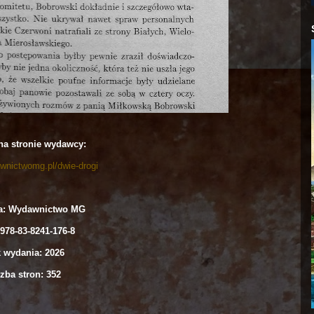
na stronie wydawcy:
awnictwomg.pl/dwie-drogi
: Wydawnictwo MG
978-83-8241-176-8
 wydania: 2026
zba stron: 352