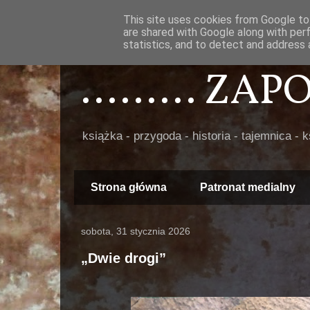
This site uses cookies from Google to 
are shared with Google along with per
statistics, and to detect and address 
......... ZA
książka - przygoda - historia - tajemnica - 
Strona główna
Patronat medialny
sobota, 31 stycznia 2026
„Dwie drogi”