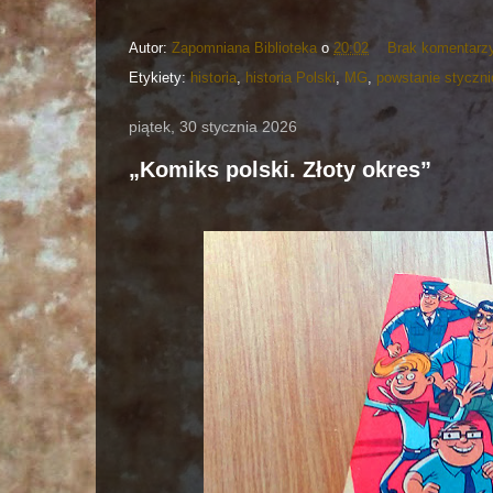
Autor:
Zapomniana Biblioteka
o
20:02
Brak komentarz
Etykiety:
historia
,
historia Polski
,
MG
,
powstanie styczn
piątek, 30 stycznia 2026
„Komiks polski. Złoty okres”