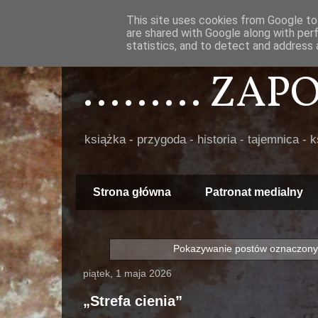
This site uses cookies from Google to 
are shared with Google along with per
statistics, and to detect and address 
......... ZA
książka - przygoda - historia - tajemnica - 
Strona główna
Patronat medialny
Pokazywanie postów oznaczony
piątek, 1 maja 2026
„Strefa cienia”