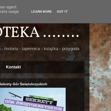
user-agent
erate usage
LEARN MORE
GOT IT
EKA ........
 - historia - tajemnica - książka - przygoda
Kontakt
Sekrety Gór Świętokrzyskich