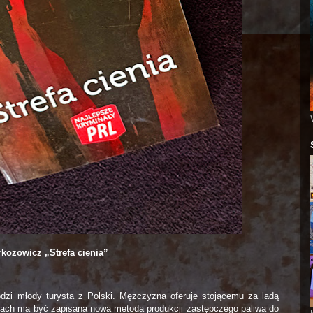
kozowicz „Strefa cienia”
zi młody turysta z Polski. Mężczyzna oferuje stojącemu za ladą
tkach ma być zapisana nowa metoda produkcji zastępczego paliwa do