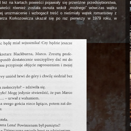
 też na kartach powieści pojawiały się przeróżne przedsiębiorstwa,
powieści również została osnuta wokół „modnego” wówczas wątku
 jej urozmaicenie i wzbogacił treść o nieśmiały wątek romansowy z
mierza Korkozowicza ukazał się po raz pierwszy w 1979 roku, w