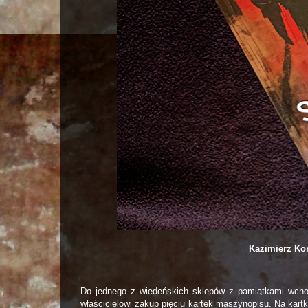
Kazimierz Kor
Do jednego z wiedeńskich sklepów z pamiątkami wchod
właścicielowi zakup pięciu kartek maszynopisu. Na kar