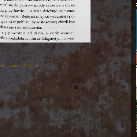
efa-cienia-p-971.html