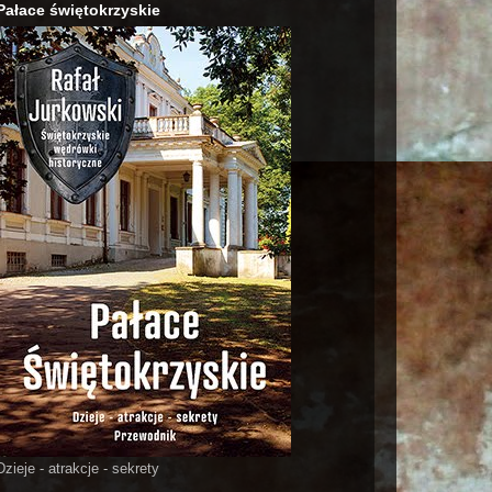
Pałace świętokrzyskie
Dzieje - atrakcje - sekrety