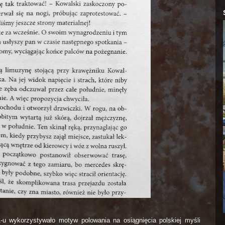
u wykorzystywało motyw polowania na osiągnięcia polskiej myśli