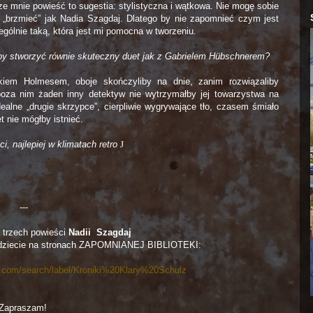
ze mnie powieść to sugestia: stylistyczna i wątkowa. Nie mogę sobie
ć „brzmieć” jak Nadia Szagdaj. Dlatego by nie zapomnieć czym jest
zególnie taką, która jest mi pomocna w tworzeniu.
by stworzyć równie skuteczny duet jak z Gabrielem Hübschnerem?
kiem Holmesem, oboje skończyliby na dnie, zanim rozwiązaliby
oza nim żaden inny detektyw nie wytrzymałby jej towarzystwa na
ealne „drugie skrzypce”, cierpliwie wygrywające tło, czasem śmiało
 nie mógłby istnieć.
, najlepiej w klimatach retro
J
---
 trzech powieści
Nadii Szagdaj
dziecie na stronach ZAPOMNIANEJ BIBLIOTEKI:
t.com/search/label/Kroniki%20Klary%20Schulz
Zapraszam!