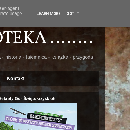
user-agent
erate usage
LEARN MORE
GOT IT
EKA ........
 - historia - tajemnica - książka - przygoda
Kontakt
Sekrety Gór Świętokrzyskich