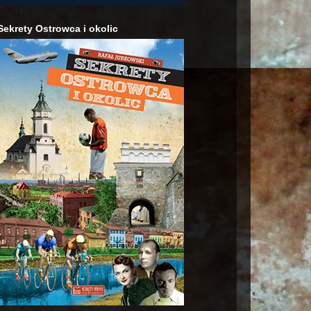
Sekrety Ostrowca i okolic