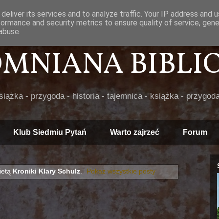
deliver its services and to analyze traffic. Your IP address and 
formance and security metrics to ensure quality of service, gen
abuse.
POMNIANA BIBLIOT
książka - przygoda - historia - tajemnica - książka - przygoda
Klub Siedmiu Pytań
Warto zajrzeć
Forum
ietą
Kroniki Klary Schulz
.
Pokaż wszystkie posty