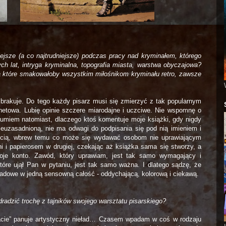
ejsze (a co najtrudniejsze) podczas pracy nad kryminałem, którego
ych lat, intryga kryminalna, topografia miasta, warstwa obyczajowa?
 które smakowałoby wszystkim miłośnikom kryminału retro, zawsze
brakuje. Do tego każdy pisarz musi się zmierzyć z tak popularnym
netowa. Lubię opinie szczere miarodajne i uczciwe. Nie wspomnę o
rozumiem natomiast, dlaczego ktoś komentuje moje książki, gdy nigdy
 nieuzasadnioną, nie ma odwagi do podpisania się pod nią imieniem i
ścią, wbrew temu co może się wydawać osobom nie uprawiającym
ni i papierosem w drugiej, czekając aż książka sama się stworzy, a
je konto. Zawód, który uprawiam, jest tak samo wymagający i
óre ujął Pan w pytaniu, jest tak samo ważna. I dlatego sądzę, że
ładowe w jedną sensowną całość - oddychającą, kolorową i ciekawą.
radzić trochę z tajników swojego warsztatu pisarskiego?
cie” panuje artystyczny nieład… Czasem wpadam w coś w rodzaju