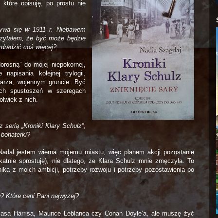
 które opisuję, po prostu nie
grywa się w 1911 r. Niebawem
zytałem, że być może będzie
dradzić coś więcej?
rosną” do mojej niepokornej,
apisania kolejnej trylogii,
sarza, wojennym gruncie. Być
ch spustoszeń w szeregach
lwiek z nich.
 serią „Kroniki Klary Schulz”,
 bohaterki?
Nadal jestem wierna mojemu miastu, więc planem akcji pozostanie
ikatnie sprostuję), nie dlatego, że Klara Schulz mnie zmęczyła. To
nika z moich ambicji, potrzeby rozwoju i potrzeby pozostawienia po
w? Które ceni Pani najwyżej?
masa Harrisa, Maurice Leblanca czy Conan Doyle’a, ale muszę żyć