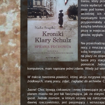
transu, który pr
może wydarzyć s
mnie pod koniec
wcześniej ich 
rozpisanymi: kon
przypominałaby 
książkę telefoni
piszę w miejscac
głosów, wyglądu.
Nie przeszkadzają
nocy, z mruczący
sobą komputer i 
na plaży ze stop
barze przy stac
pomoście. Jedna
komputerze, mam napisane jedno zdanie. Wtedy już wiem
W trakcie tworzenia powieści, której akcja rozgrywa s
źródłowych, starej prasy, zdjęć, zaglądać do archiwów. C
Jasne! Choć bywają ciekawsze i mniej interesujące jej 
planem miasta nie jest tak fascynująca, jak ze starymi
gazet. Jednak moment, w którym ożywia się zatrzym
dawnej rzeczywistości, jest pasjonujący i wzruszają