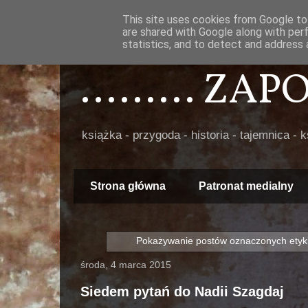
This site uses cookies from Google to 
are shared with Google along with per
statistics, and to detect and address 
......... ZA
książka - przygoda - historia - tajemnica - 
Strona główna
Patronat medialny
Pokazywanie postów oznaczonych etyk
środa, 4 marca 2015
Siedem pytań do Nadii Szagdaj