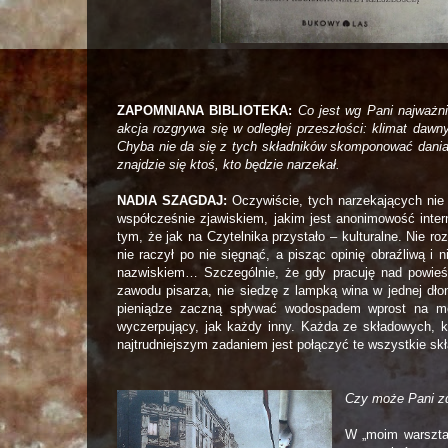
ZAPOMNIANA BIBLIOTEKA:
Co jest wg Pani najważni
akcja rozgrywa się w odległej przeszłości: klimat dawn
Chyba nie da się z tych składników skomponować dania
znajdzie się ktoś, kto będzie narzekał.
NADIA SZAGDAJ:
Oczywiście, tych narzekających nie 
współcześnie zjawiskiem, jakim jest anonimowość inter
tym, że jak na Czytelnika przystało – kulturalne. Nie 
nie raczył po nie sięgnąć, a pisząc opinię obraźliwą i
nazwiskiem… Szczególnie, że gdy pracuję nad powie
zawodu pisarza, nie siedzę z lampką wina w jednej dło
pieniądze zaczną spływać wodospadem wprost na mo
wyczerpujący, jak każdy inny. Każda ze składowych, kt
najtrudniejszym zadaniem jest połączyć te wszystkie sk
Czy może Pani zd
W „moim warszta