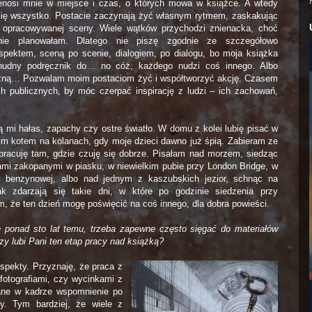
zenosi mnie w miejsce i czas, o których mowa w książce. A wtedy
ię wszystko. Postacie zaczynają żyć własnym rytmem, zaskakując
 opracowywanej sceny. Wiele wątków przychodzi znienacka, choć
nie planowałam. Dlatego nie piszę zgodnie ze szczegółowo
spektem, sceną po scenie, dialogiem, po dialogu, bo moja książka
nudny podręcznik do… no cóż, każdego nudzi coś innego. Albo
czną… Pozwalam moim postaciom żyć i współtworzyć akcję. Czasem
h publicznych, by móc czerpać inspirację z ludzi – ich zachowań,
 mi hałas, zapachy czy ostre światło. W domu z kolei lubię pisać w
m kotem na kolanach, gdy moje dzieci dawno już śpią. Zabieram ze
pracuję tam, gdzie czuję się dobrze. Pisałam nad morzem, siedząc
ami zakopanymi w piasku, w niewielkim pubie przy London Bridge, w
ji benzynowej, albo nad jednym z kaszubskich jezior, schnąc na
k zdarzają się takie dni, w które po godzinie siedzenia przy
, że ten dzień mogę poświęcić na coś innego, dla dobra powieści.
ię ponad sto lat temu, trzeba zapewne często sięgać do materiałów
zy lubi Pani ten etap pracy nad książką?
aspekty. Przyznaję, że praca z
 fotografiami, czy wycinkami z
ane w kadrze wspomnienie po
cy. Tym bardziej, że wiele z