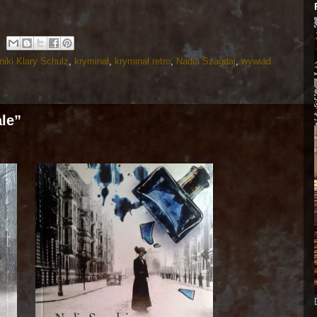
niki Klary Schulz
,
kryminał
,
kryminał retro
,
Nadia Szagdaj
,
wywiad
ale”