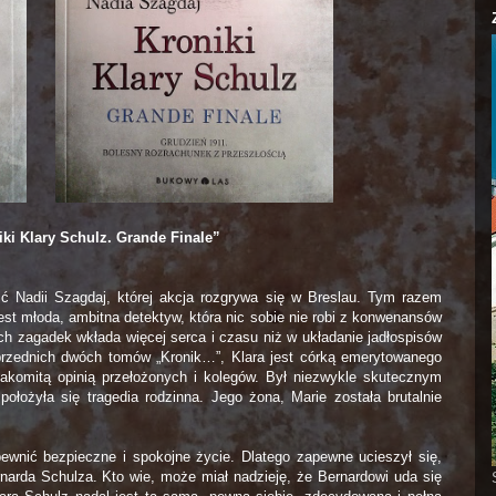
ki Klary Schulz. Grande Finale”
eść Nadii Szagdaj, której akcja rozgrywa się w Breslau. Tym razem
est młoda, ambitna detektyw, która nic sobie nie robi z konwenansów
ch zagadek wkłada więcej serca i czasu niż w układanie jadłospisów
rzednich dwóch tomów „Kronik…”, Klara jest córką emerytowanego
 znakomitą opinią przełożonych i kolegów. Był niezwykle skutecznym
położyła się tragedia rodzinna. Jego żona, Marie została brutalnie
apewnić bezpieczne i spokojne życie. Dlatego zapewne ucieszył się,
narda Schulza. Kto wie, może miał nadzieję, że Bernardowi uda się