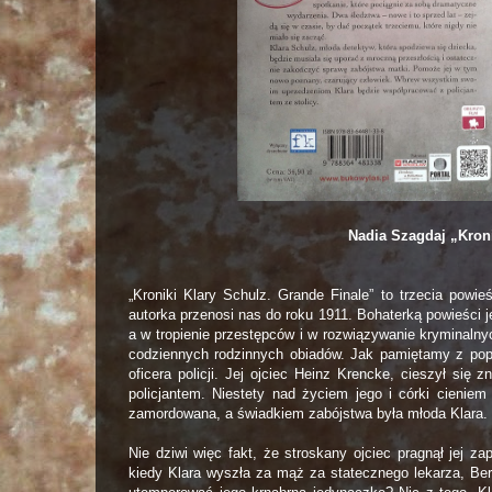
Nadia Szagdaj „Kroni
„Kroniki Klary Schulz. Grande Finale” to trzecia powi
autorka przenosi nas do roku 1911. Bohaterką powieści j
a w tropienie przestępców i w rozwiązywanie kryminalny
codziennych rodzinnych obiadów. Jak pamiętamy z pop
oficera policji. Jej ojciec Heinz Krencke, cieszył się
policjantem. Niestety nad życiem jego i córki cieniem 
zamordowana, a świadkiem zabójstwa była młoda Klara.
Nie dziwi więc fakt, że stroskany ojciec pragnął jej z
kiedy Klara wyszła za mąż za statecznego lekarza, Ber