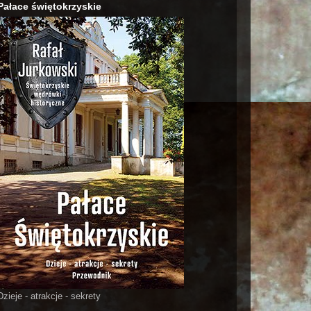
Pałace świętokrzyskie
Dzieje - atrakcje - sekrety