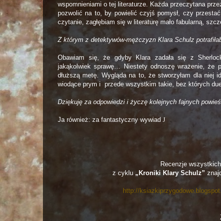
wspomnieniami o tej literaturze. Każda przeczytana prze
pozwolić na to, by powielić czyjś pomysł, czy przesta
czytanie, zagłębiam się w literaturę mało fabularną, szc
Z którym z detektywów-mężczyzn Klara Schulz potrafiła
Obawiam się, że gdyby Klara zadała się z Sherloc
jakąkolwiek sprawę… Niestety odnoszę wrażenie, że p
dłuższą metę. Wygląda na to, że stworzyłam dla niej id
wiodące prym i przede wszystkim takie, bez których duet
Dziękuję za odpowiedzi i życzę kolejnych fajnych powieści
Ja również: za fantastyczny wywiad
J
Recenzje wszystkich
z cyklu
„Kroniki Klary Schulz”
znaj
http://ksiazkiprzygodowe.blogspo