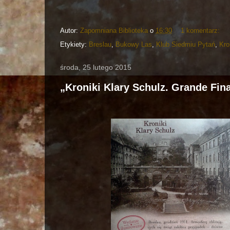
Autor:
Zapomniana Biblioteka
o
16:30
1 komentarz:
Etykiety:
Breslau
,
Bukowy Las
,
Klub Siedmiu Pytań
,
Kro
środa, 25 lutego 2015
„Kroniki Klary Schulz. Grande Fin