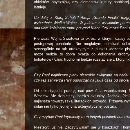
obiektów, obyczajów, czy elementów kultury osobistej,
istnieje.
Co dalej z Klarą Schulz? Akcja „Grande Finale” roz
wybuchnie Wielka Wojna. W jednym z wywiadów przec
ona tłem kolejnego tomu przygód Klary. Czy może Pani z
Pierwsza Wojna Światowa to okres, w którym czasy „do
postępowej bohaterki. Nie mogłabym odmówić sobie n
szczególnie na tak atrakcyjnym z punktu widzenia pi
może będzie to dobra okazja do dokonania drobny
bohaterów? Choć trudno mi będzie rozstać się z którymko
Czy Pani najbliższe plany pisarskie związane są nadal z
czy też zamierza Pani odpocząć na jakiś czas od swojej
Od kilku tygodni pracuję nad powieścią współczesną. 
Wrocław. Ale dzisiejszy, bardzo aktualny. Jednak, (del
najlepsza towarzyszka literackich przygód. Przerwa wy
sobie nie tylko jednej charakterystycznej postaci.
Czy czytuje Pani kryminały retro innych polskich autoró
Niestety: już nie. Zaczytywałam się w książkach Tho