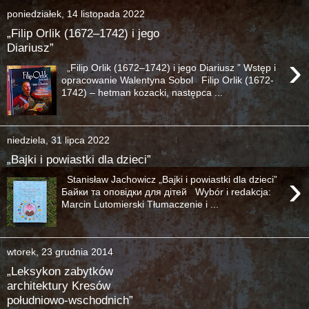
poniedziałek, 14 listopada 2022
„Filip Orlik (1672–1742) i jego
Diariusz”
›
„Filip Orlik (1672–1742) i jego Diariusz ” Wstęp i
opracowanie Walentyna Sobol Filip Orlik (1672-
1742) – hetman kozacki, następca ...
niedziela, 31 lipca 2022
„Bajki i powiastki dla dzieci”
›
Stanisław Jachowicz „Bajki i powiastki dla dzieci”
Байки та оповідки для дітей Wybór i redakcja:
Marcin Lutomierski Tłumaczenie i ...
wtorek, 23 grudnia 2014
„Leksykon zabytków
architektury Kresów
południowo-wschodnich”