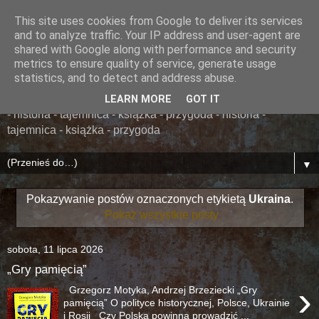
This site uses cookies from Google to deliver its services
......... ZAPOMNIANA
and to analyze traffic. Your IP address and user-agent are
shared with Google along with performance and security
BIBLIOTEKA ........
metrics to ensure quality of service, generate usage
statistics, and to detect and address abuse.
książka - przygoda - historia - tajemnica - książka - przygoda
LEARN MORE
GOT IT
- historia - tajemnica - książka - przygoda - historia -
tajemnica - książka - przygoda
▼
Pokazywanie postów oznaczonych etykietą
Ukraina
.
Pokaż wszystkie posty
sobota, 11 lipca 2026
„Gry pamięcią”
›
Grzegorz Motyka, Andrzej Brzeziecki „Gry
pamięcią” O polityce historycznej, Polsce, Ukrainie
i Rosji Czy Polska powinna prowadzić ...