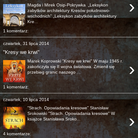
›
Magda i Mirek Osip-Pokrywka „Leksykon
zabytków architektury Kresów południowo-
wschodnich” „Leksykon zabytków architektury
Kre...
1 komentarz:
czwartek, 31 lipca 2014
"Kresy we krwi"
Marek Koprowski "Kresy we krwi" W maju 1945 r.
›
zakończyła się II wojna światowa. Zmienił się
przebieg granic naszego ...
1 komentarz:
czwartek, 10 lipca 2014
"Strach. Opowiadania kresowe" Stanisław
›
Srokowski "Strach. Opowiadania kresowe" W
książce Stanisława Sroko...
4 komentarze: