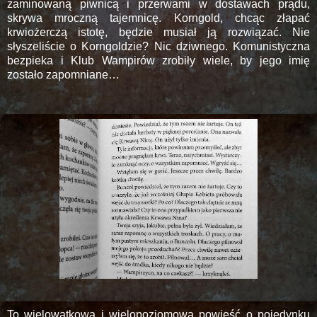
zaminowaną piwnicą i przerwami w dostawach prądu,
skrywa mroczną tajemnicę. Korngold, chcąc złapać
krwiożerczą istotę, będzie musiał ją rozwiązać. Nie
słyszeliście o Korngoldzie? Nic dziwnego. Komunistyczna
bezpieka i Klub Wampirów zrobiły wiele, by jego imię
zostało zapomniane…
To wielowątkowa i wielopoziomowa powieść o pojedynku