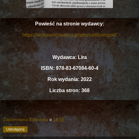
Powieść na stronie wydawcy:
https://wydawnictwolira.pl/produkt/korngold
Wydawca: Lira
ISBN: 978-83-67084-60-4
Rok wydania: 2022
Liczba stron: 368
Zapomniana Biblioteka
o
19:56
Udostępnij