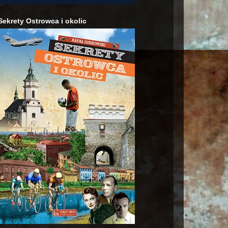
Sekrety Ostrowca i okolic