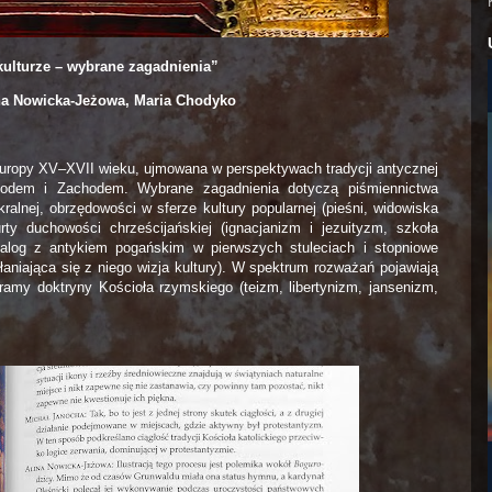
kulturze – wybrane zagadnienia”
na Nowicka-Jeżowa, Maria Chodyko
 Europy XV–XVII wieku, ujmowana w perspektywach tradycji antycznej
chodem i Zachodem. Wybrane zagadnienia dotyczą piśmiennictwa
akralnej, obrzędowości w sferze kultury popularnej (pieśni, widowiska
ty duchowości chrześcijańskiej (ignacjanizm i jezuityzm, szkoła
dialog z antykiem pogańskim w pierwszych stuleciach i stopniowe
łaniająca się z niego wizja kultury). W spektrum rozważań pojawiają
ramy doktryny Kościoła rzymskiego (teizm, libertynizm, jansenizm,