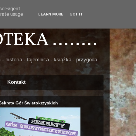
user-agent
erate usage
LEARN MORE
GOT IT
EKA ........
 - historia - tajemnica - książka - przygoda
Kontakt
Sekrety Gór Świętokrzyskich