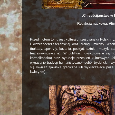
„Chrześcijaństwo w 
Redakcja naukowa: Ali
Przedmiotem tomu jest kultura chrześcijańska Polski i
i wczesnochrześcijańskiej oraz dialogu między Ws
(traktaty, apokryfy, kazania, poezja), sztuki i muzyki s
teatralno-muzyczne). W publikacji dyskutowane są nur
karmelitańska) oraz sytuacje przesileń kulturowych (
wygasanie tradycji humanistycznej, sobór trydencki i wy
się również zjawiska graniczne lub wykraczające poza 
kwietyzm).