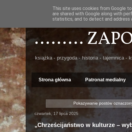
This site uses cookies from Google to 
are shared with Google along with per
statistics, and to detect and address 
......... ZA
książka - przygoda - historia - tajemnica - 
Strona główna
Patronat medialny
Pokazywanie postów oznaczony
czwartek, 17 lipca 2025
„Chrześcijaństwo w kulturze – wy