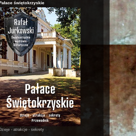
Pałace świętokrzyskie
Dzieje - atrakcje - sekrety