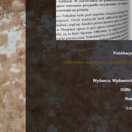
Publikacj
https://www.wuw.pl/product-pol-20390-C
Wydawca: Wydawnict
ISBN: 
Rok
Lic