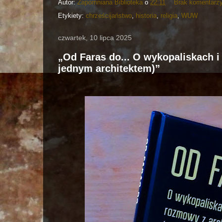
Autor:
Zapomniana Biblioteka
o
22:11
Brak komentarz
Etykiety:
chrześcijaństwo
,
historia
,
religia
,
WUW
czwartek, 10 lipca 2025
„Od Faras do... O wykopaliskach i
jednym architektem)”