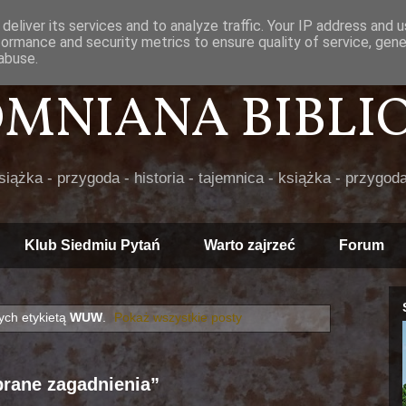
deliver its services and to analyze traffic. Your IP address and 
formance and security metrics to ensure quality of service, gen
abuse.
POMNIANA BIBLIOT
książka - przygoda - historia - tajemnica - książka - przygoda
Klub Siedmiu Pytań
Warto zajrzeć
Forum
ch etykietą
WUW
.
Pokaż wszystkie posty
brane zagadnienia”