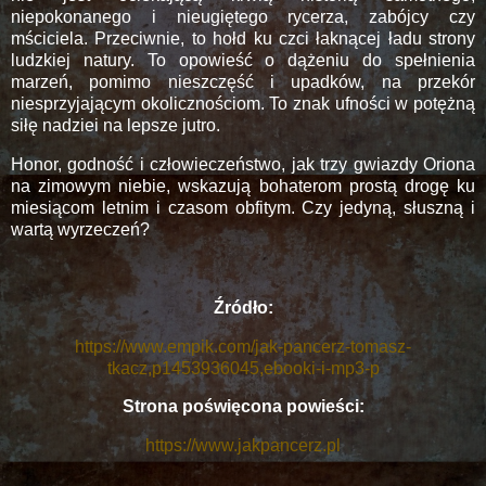
niepokonanego i nieugiętego rycerza, zabójcy czy
mściciela. Przeciwnie, to hołd ku czci łaknącej ładu strony
ludzkiej natury. To opowieść o dążeniu do spełnienia
marzeń, pomimo nieszczęść i upadków, na przekór
niesprzyjającym okolicznościom. To znak ufności w potężną
siłę nadziei na lepsze jutro.
Honor, godność i człowieczeństwo, jak trzy gwiazdy Oriona
na zimowym niebie, wskazują bohaterom prostą drogę ku
miesiącom letnim i czasom obfitym. Czy jedyną, słuszną i
wartą wyrzeczeń?
Źródło:
https://www.empik.com/jak-pancerz-tomasz-
tkacz,p1453936045,ebooki-i-mp3-p
Strona poświęcona powieści:
https://www.jakpancerz.pl