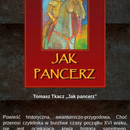
Tomasz Tkacz „Jak pancerz”
Powieść historyczna, awanturniczo-przygodowa. Choć
przenosi czytelnika w burzliwe czasy początku XVI wieku,
nie jest ociekającą krwią historią samotnego,