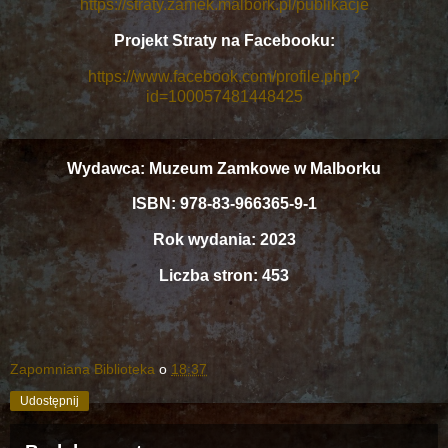
https://straty.zamek.malbork.pl/publikacje
Projekt Straty na Facebooku:
https://www.facebook.com/profile.php?
id=100057481448425
Wydawca: Muzeum Zamkowe w Malborku
ISBN: 978-83-966365-9-1
Rok wydania: 2023
Liczba stron: 453
Zapomniana Biblioteka
o
18:37
Udostępnij