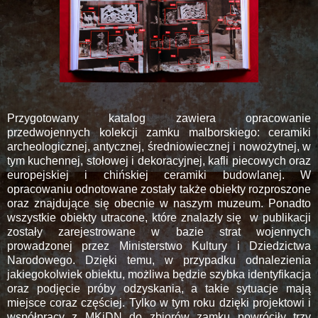
Przygotowany katalog zawiera opracowanie
przedwojennych kolekcji zamku malborskiego: ceramiki
archeologicznej, antycznej, średniowiecznej i nowożytnej, w
tym kuchennej, stołowej i dekoracyjnej, kafli piecowych oraz
europejskiej i chińskiej ceramiki budowlanej. W
opracowaniu odnotowane zostały także obiekty rozproszone
oraz znajdujące się obecnie w naszym muzeum. Ponadto
wszystkie obiekty utracone, które znalazły się w publikacji
zostały zarejestrowane w bazie strat wojennych
prowadzonej przez Ministerstwo Kultury i Dziedzictwa
Narodowego. Dzięki temu, w przypadku odnalezienia
jakiegokolwiek obiektu, możliwa będzie szybka identyfikacja
oraz podjęcie próby odzyskania, a takie sytuacje mają
miejsce coraz częściej. Tylko w tym roku dzięki projektowi i
współpracy z MKiDN do zbiorów zamku powróciły trzy