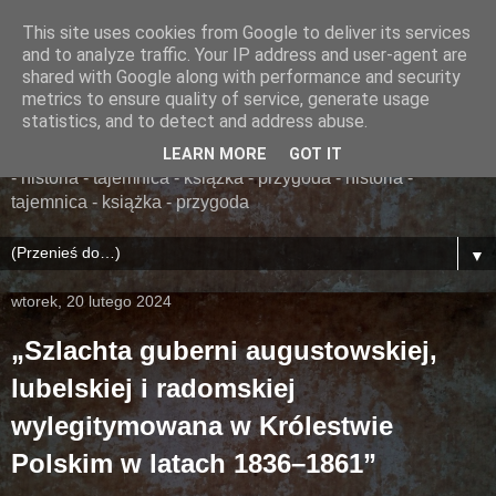
This site uses cookies from Google to deliver its services
......... ZAPOMNIANA
and to analyze traffic. Your IP address and user-agent are
shared with Google along with performance and security
BIBLIOTEKA ........
metrics to ensure quality of service, generate usage
statistics, and to detect and address abuse.
książka - przygoda - historia - tajemnica - książka - przygoda
LEARN MORE
GOT IT
- historia - tajemnica - książka - przygoda - historia -
tajemnica - książka - przygoda
▼
wtorek, 20 lutego 2024
„Szlachta guberni augustowskiej,
lubelskiej i radomskiej
wylegitymowana w Królestwie
Polskim w latach 1836–1861”