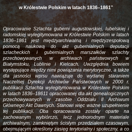
w Królestwie Polskim w latach 1836–1861”
Opracowanie Szlachta guberni augustowskiej, lubelskiej i
radomskiej wylegitymowana w Królestwie Polskim w latach
1836–1861 jest międzyarchiwalną i międzyzespołową
pomocą naukową do akt gubernialnych deputacji
szlacheckich i gubernialnych marszałków szlachty
przechowywanych w archiwach państwowych w
Białymstoku, Lublinie i Kielcach. Uwzględnia bowiem
występujące między nimi powiązania merytoryczne, a także
dla jasności wpisu nawiązuje do wydanej staraniem
Naczelnej Dyrekcji Archiwów Państwowych w 2000 r.
publikacji Szlachta wylegitymowana w Królestwie Polskim
w latach 1836–18611 opracowanej dla akt genealogicznych
przechowywanych w zasobie Oddziału II Archiwum
Głównego Akt Dawnych. Stanowi więc ważne uzupełnienie
tej publikacji. Oba opracowania zostały oparte na
zachowanym wybiórczo, lecz jednorodnym materiale
archiwalnym, zamkniętym ścisłym przedziałem czasowym,
obejmującym określony zasięg terytorialny i społeczny, a co