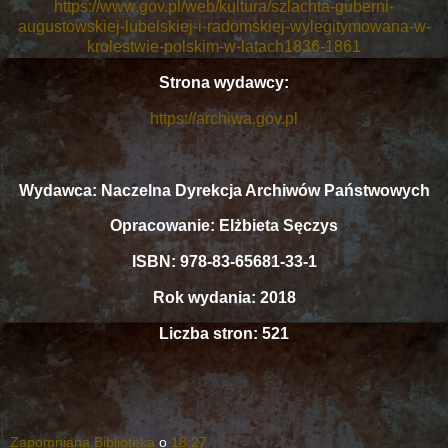
https://www.gov.pl/web/kultura/szlachta-guberni-
augustowskiej-lubelskiej-i-radomskiej-wylegitymowana-w-
krolestwie-polskim-w-latach1836-1861
Strona wydawcy:
https://archiwa.gov.pl
Wydawca: Naczelna Dyrekcja Archiwów Państwowych
Opracowanie: Elżbieta Sęczys
ISBN: 978-83-65681-33-1
Rok wydania: 2018
Liczba stron: 521
Zapomniana Biblioteka
o
18:27