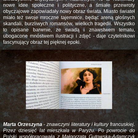
nowe idee społeczne i polityczne, a śmiałe przewroty
obyczajowe zapowiadały nowy obraz świata. Miasto świateł
miało też swoje mroczne tajemnice, będąc areną głośnych
skandali, burzliwych romansów, wielkich tragedii. Wszystko
to opisane barwnie, ze swadą i znawstwem tematu,
ubogacone mnóstwem ilustracji i zdjęć - daje czytelnikowi
fascynujący obraz tej pięknej epoki.
Marta Orzeszyna
- znawczyni literatury i kultury francuskiej.
Przez dziesięć lat mieszkała w Paryżu. Po powrocie do
Polski współpracowała z Małgorzatą Gutowską-Adamczyk