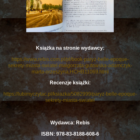
Książka na stronie wydawcy:
https://www.rebis.com.pl/pl/book-paryz-belle-epoque-
sekrety-miasta-swiatel-malgorzata-gutowska-adamczyk-
marta-orzeszyna,HCHB11069.html
Recenzje książki:
https://lubimyczytac.pl/ksiazka/5082999/paryz-belle-epoque-
sekrety-miasta-swiatel
Wydawca: Rebis
ISBN: 978-83-8188-608-6