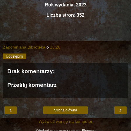
Rok wydania: 2023
Liczba stron: 352
Zapomniana Biblioteka
o
19:28
Udostępnij
Brak komentarzy:
Prześlij komentarz
‹
›
Strona główna
Wyświetl wersję na komputer
Obsługiwane przez usługę
Blogger
.