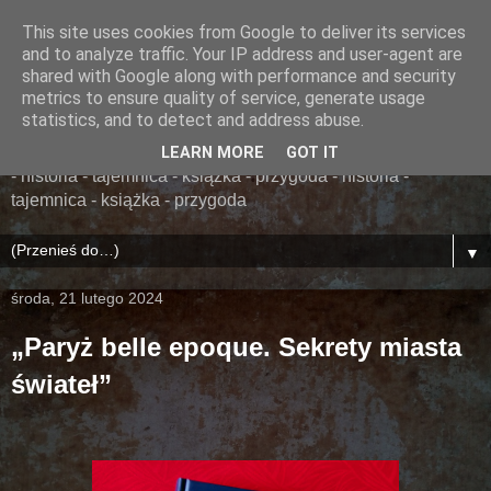
This site uses cookies from Google to deliver its services
......... ZAPOMNIANA
and to analyze traffic. Your IP address and user-agent are
shared with Google along with performance and security
BIBLIOTEKA ........
metrics to ensure quality of service, generate usage
statistics, and to detect and address abuse.
książka - przygoda - historia - tajemnica - książka - przygoda
LEARN MORE
GOT IT
- historia - tajemnica - książka - przygoda - historia -
tajemnica - książka - przygoda
▼
środa, 21 lutego 2024
„Paryż belle epoque. Sekrety miasta
świateł”