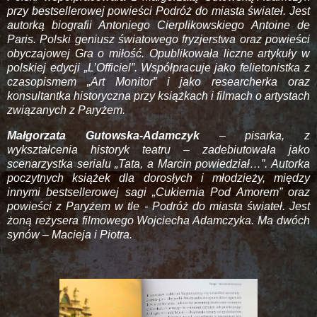
przy bestsellerowej powieści Podróż do miasta świateł. Jest
autorką biografii Antoniego Cierplikowskiego Antoine de
Paris. Polski geniusz światowego fryzjerstwa oraz powieści
obyczajowej Gra o miłość. Opublikowała liczne artykuły w
polskiej edycji „L’Officiel”. Współpracuje jako felietonistka z
czasopismem „Art Monitor” i jako researcherka oraz
konsultantka historyczna przy książkach i filmach o artystach
związanych z Paryżem.
Małgorzata Gutowska-Adamczyk
– pisarka, z
wykształcenia historyk teatru – zadebiutowała jako
scenarzystka serialu „Tata, a Marcin powiedział…”. Autorka
poczytnych książek dla dorosłych i młodzieży, między
innymi bestsellerowej sagi „Cukiernia Pod Amorem” oraz
powieści z Paryżem w tle - Podróż do miasta świateł. Jest
żoną reżysera filmowego Wojciecha Adamczyka. Ma dwóch
synów – Macieja i Piotra.