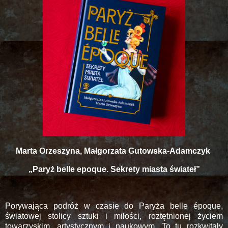
Marta Orzeszyna, Małgorzata Gutowska-Adamczyk
„Paryż belle epoque. Sekrety miasta świateł”
Porywająca podróż w czasie do Paryża belle époque,
światowej stolicy sztuki i miłości, roztętnionej życiem
towarzyskim, artystycznym i naukowym. To tu rozkwitały