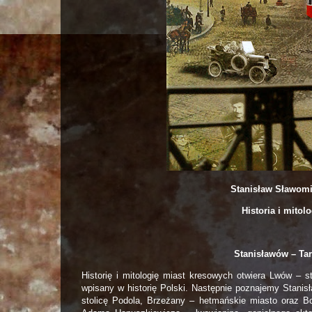
Stanisław Sławomi
Historia i mitol
Stanisławów – Ta
Historię i mitologię miast kresowych otwiera Lwów – st
wpisany w historię Polski. Następnie poznajemy Stanisł
stolicę Podola, Brzeżany – hetmańskie miasto oraz Bor