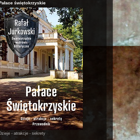
Pałace świętokrzyskie
Dzieje - atrakcje - sekrety