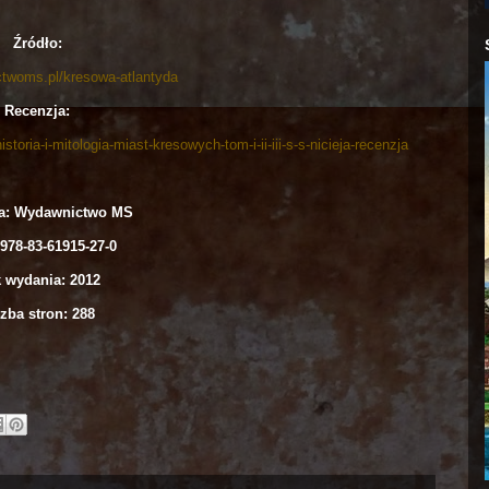
Źródło:
ctwoms.pl/kresowa-atlantyda
Recenzja:
storia-i-mitologia-miast-kresowych-tom-i-ii-iii-s-s-nicieja-recenzja
: Wydawnictwo MS
978-83-61915-27-0
 wydania: 2012
zba stron: 288