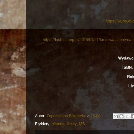
https://wydawni
https://historia.org.pl/2014/01/21/kresowa-atlantyda-hi
Wydawca
ISBN: 
Rok
Lic
Autor:
Zapomniana Biblioteka
o
15:06
Etykiety:
historia
,
Kresy
,
MS