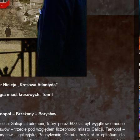
r Nicieja „Kresowa Atlantyda”
ogia miast kresowych. Tom I
rnopol – Brzeżany – Borysław
olica Galicji i Lodomerii, który przez 600 lat był wyjątkowo mocno
awów – trzecie pod względem liczebności miasto Galicji, Tarnopol –
ysław – galicyjską Pensylwanię. Ostatni rozdział to epitafium dla