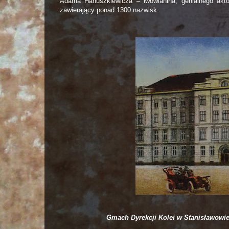
Adama Hanuszkiewicza – lwowianina, genialnego aktor
zawierający ponad 1300 nazwisk.
Gmach Dyrekcji Kolei w Stanisławowie