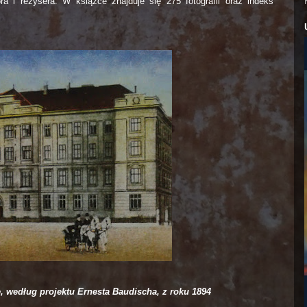
a i reżysera. W książce znajduje się 275 fotografii oraz indeks
, według projektu Ernesta Baudischa, z roku 1894