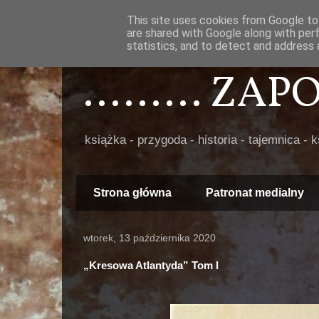
This site uses cookies from Google to 
are shared with Google along with per
statistics, and to detect and address 
......... ZA
książka - przygoda - historia - tajemnica - 
Strona główna
Patronat medialny
wtorek, 13 października 2020
„Kresowa Atlantyda” Tom I