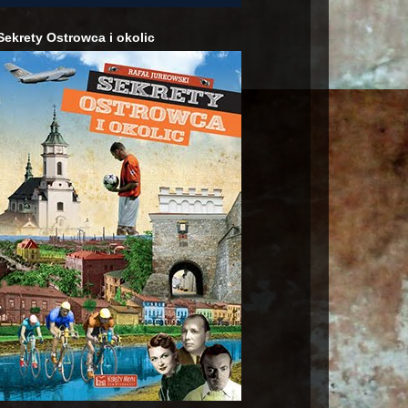
Sekrety Ostrowca i okolic