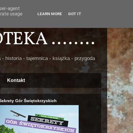
user-agent
erate usage
LEARN MORE
GOT IT
EKA ........
 - historia - tajemnica - książka - przygoda
Kontakt
Sekrety Gór Świętokrzyskich