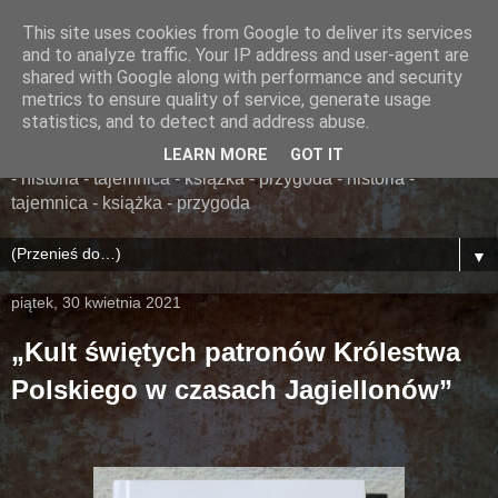
This site uses cookies from Google to deliver its services
......... ZAPOMNIANA
and to analyze traffic. Your IP address and user-agent are
shared with Google along with performance and security
BIBLIOTEKA ........
metrics to ensure quality of service, generate usage
statistics, and to detect and address abuse.
książka - przygoda - historia - tajemnica - książka - przygoda
LEARN MORE
GOT IT
- historia - tajemnica - książka - przygoda - historia -
tajemnica - książka - przygoda
▼
piątek, 30 kwietnia 2021
„Kult świętych patronów Królestwa
Polskiego w czasach Jagiellonów”