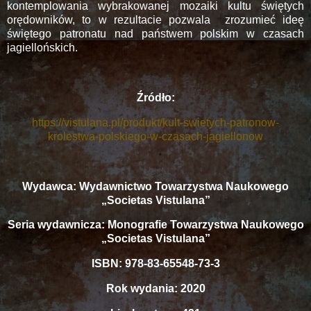
kontemplowania wybrakowanej mozaiki kultu świętych
orędowników, to w rezultacie pozwala zrozumieć ideę
świętego patronatu nad państwem polskim w czasach
jagiellońskich.
Źródło:
https://vistulana.pl/produkt/kult-swietych-patronow-
krolestwa-polskiego-w-czasach-jagiellonow
Wydawca: Wydawnictwo Towarzystwa Naukowego
„Societas Vistulana”
Seria wydawnicza: Monografie Towarzystwa Naukowego
„Societas Vistulana”
ISBN: 978-83-65548-73-3
Rok wydania: 2020