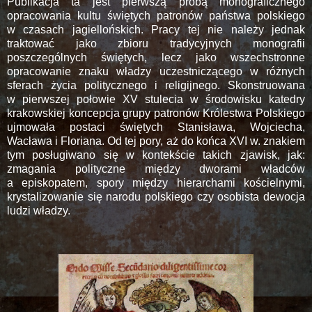
Publikacja ta jest pierwszą próbą monograficznego
opracowania kultu świętych patronów państwa polskiego
w czasach jagiellońskich. Pracy tej nie należy jednak
traktować jako zbioru tradycyjnych monografii
poszczególnych świętych, lecz jako wszechstronne
opracowanie znaku władzy uczestniczącego w różnych
sferach życia politycznego i religijnego. Skonstruowana
w pierwszej połowie XV stulecia w środowisku katedry
krakowskiej koncepcja grupy patronów Królestwa Polskiego
ujmowała postaci świętych Stanisława, Wojciecha,
Wacława i Floriana. Od tej pory, aż do końca XVI w. znakiem
tym posługiwano się w kontekście takich zjawisk, jak:
zmagania polityczne między dworami władców
a episkopatem, spory między hierarchami kościelnymi,
krystalizowanie się narodu polskiego czy osobista dewocja
ludzi władzy.