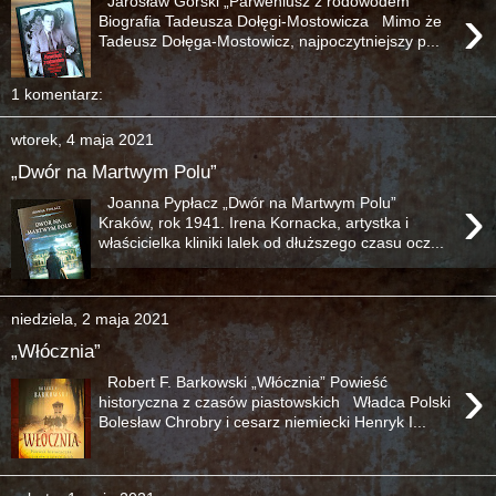
Jarosław Górski „Parweniusz z rodowodem”
›
Biografia Tadeusza Dołęgi-Mostowicza Mimo że
Tadeusz Dołęga-Mostowicz, najpoczytniejszy p...
1 komentarz:
wtorek, 4 maja 2021
„Dwór na Martwym Polu”
›
Joanna Pypłacz „Dwór na Martwym Polu”
Kraków, rok 1941. Irena Kornacka, artystka i
właścicielka kliniki lalek od dłuższego czasu ocz...
niedziela, 2 maja 2021
„Włócznia”
›
Robert F. Barkowski „Włócznia” Powieść
historyczna z czasów piastowskich Władca Polski
Bolesław Chrobry i cesarz niemiecki Henryk I...