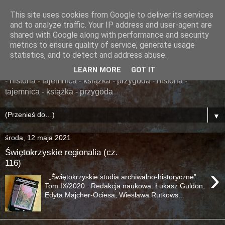
This site uses cookies from Google to deliver its services
......... ZAPOMNIANA
and to analyze traffic. Your IP address and user-agent are
shared with Google along with performance and security
BIBLIOTEKA ........
metrics to ensure quality of service, generate usage
statistics, and to detect and address abuse.
książka - przygoda - historia - tajemnica - książka - przygoda
LEARN MORE
GOT IT
- historia - tajemnica - książka - przygoda - historia -
tajemnica - książka - przygoda
▼
środa, 12 maja 2021
Świętokrzyskie regionalia (cz.
116)
›
„Świętokrzyskie studia archiwalno-historyczne”
Tom IX/2020 Redakcja naukowa: Łukasz Guldon,
Edyta Majcher-Ociesa, Wiesława Rutkows...