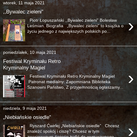
wtorek, 11 maja 2021
,,Bywalec zieleni”
›
Piotr Łopuszański ,,Bywalec zieleni” Bolesław
Leśmian. Biografia „Bywalec zieleni” to książka o
życiu jednego z największych polskich po...
poniedziałek, 10 maja 2021
Festiwal Kryminału Retro
Kryminalny Magiel
›
Festiwal Kryminału Retro Kryminalny Magiel
Patronat medialny: Zapomniana Biblioteka
Szanowni Państwo, Z przyjemnością ogłaszamy...
niedziela, 9 maja 2021
„Niebiańskie osiedle”
›
Ryszard Ćwirlej „Niebiańskie osiedle” Chcesz
znaleźć spokój i ciszę? Chcesz w tym
zwariowanym świecie trafić do wymarzonego