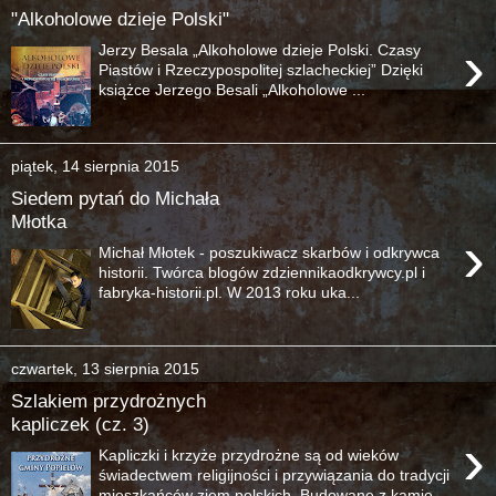
"Alkoholowe dzieje Polski"
›
Jerzy Besala „Alkoholowe dzieje Polski. Czasy
Piastów i Rzeczypospolitej szlacheckiej” Dzięki
książce Jerzego Besali „Alkoholowe ...
piątek, 14 sierpnia 2015
Siedem pytań do Michała
Młotka
›
Michał Młotek - poszukiwacz skarbów i odkrywca
historii. Twórca blogów zdziennikaodkrywcy.pl i
fabryka-historii.pl. W 2013 roku uka...
czwartek, 13 sierpnia 2015
Szlakiem przydrożnych
kapliczek (cz. 3)
›
Kapliczki i krzyże przydrożne są od wieków
świadectwem religijności i przywiązania do tradycji
mieszkańców ziem polskich. Budowane z kamie...