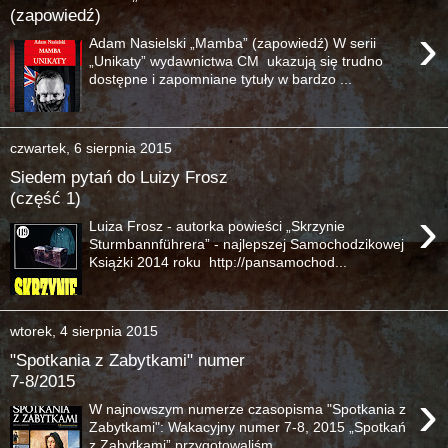
(zapowiedź)
›
Adam Nasielski „Mamba” (zapowiedź) W serii
„Unikaty” wydawnictwa CM ukazują się trudno
dostępne i zapomniane tytuły w bardzo ...
czwartek, 6 sierpnia 2015
Siedem pytań do Luizy Frosz
(część 1)
›
Luiza Frosz - autorka powieści „Skrzynie
Sturmbannführera” - najlepszej Samochodzikowej
Książki 2014 roku http://pansamochod...
wtorek, 4 sierpnia 2015
"Spotkania z Zabytkami" numer
7-8/2015
›
W najnowszym numerze czasopisma "Spotkania z
Zabytkami": Wakacyjny numer 7-8, 2015 „Spotkań
z Zabytkami” przygotowaliśm...