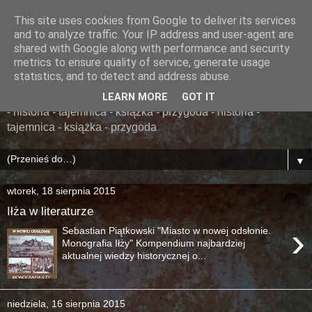
This site uses cookies from Google to deliver its services
......... ZAPOMNIANA
and to analyze traffic. Your IP address and user-agent are
shared with Google along with performance and security
BIBLIOTEKA ........
metrics to ensure quality of service, generate usage
statistics, and to detect and address abuse.
książka - przygoda - historia - tajemnica - książka - przygoda
LEARN MORE
GOT IT
- historia - tajemnica - książka - przygoda - historia -
tajemnica - książka - przygoda
▼
wtorek, 18 sierpnia 2015
Iłża w literaturze
›
Sebastian Piątkowski "Miasto w nowej odsłonie.
Monografia Iłży" Kompendium najbardziej
aktualnej wiedzy historycznej o...
niedziela, 16 sierpnia 2015