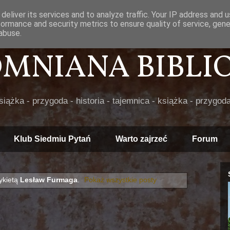
deliver its services and to analyze traffic. Your IP address and 
formance and security metrics to ensure quality of service, gen
abuse.
POMNIANA BIBLIOT
książka - przygoda - historia - tajemnica - książka - przygoda
Klub Siedmiu Pytań
Warto zajrzeć
Forum
ykietą
Lesław Furmaga
.
Pokaż wszystkie posty