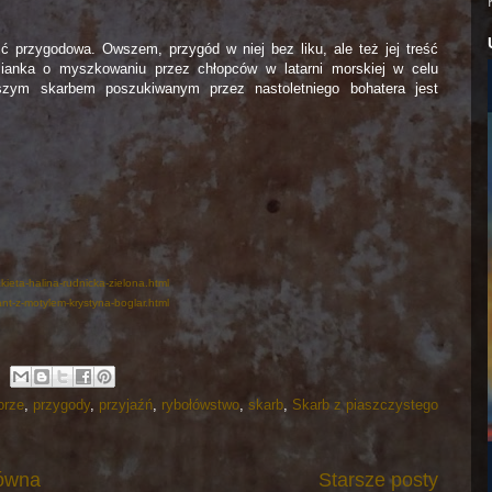
ć przygodowa. Owszem, przygód w niej bez liku, ale też jej treść
zmianka o myszkowaniu przez chłopców w latarni morskiej w celu
ejszym skarbem poszukiwanym przez nastoletniego bohatera jest
ieta-halina-rudnicka-zielona.html
nt-z-motylem-krystyna-boglar.html
orze
,
przygody
,
przyjaźń
,
rybołówstwo
,
skarb
,
Skarb z piaszczystego
łówna
Starsze posty