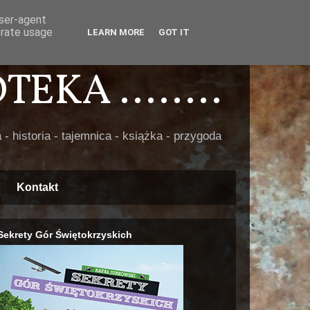
user-agent
erate usage
LEARN MORE
GOT IT
EKA ........
 - historia - tajemnica - książka - przygoda
Kontakt
Sekrety Gór Świętokrzyskich