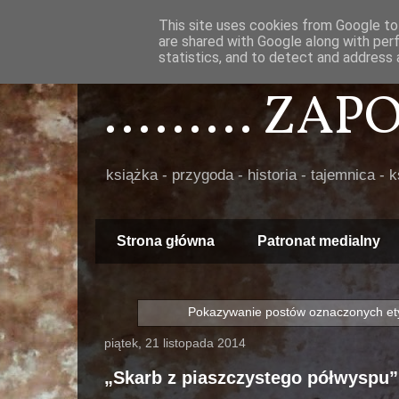
This site uses cookies from Google to 
are shared with Google along with per
statistics, and to detect and address 
......... ZA
książka - przygoda - historia - tajemnica - 
Strona główna
Patronat medialny
Pokazywanie postów oznaczonych et
piątek, 21 listopada 2014
„Skarb z piaszczystego półwyspu”