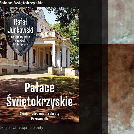
Pałace świętokrzyskie
Dzieje - atrakcje - sekrety