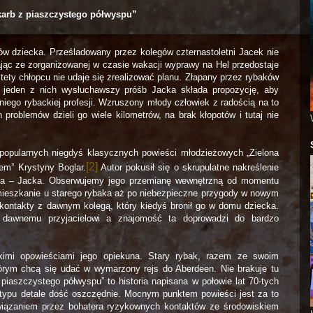
arb z piaszczystego półwyspu”
w dziecka. Prześladowany przez kolegów czternastoletni Jacek nie
ając ze zorganizowanej w czasie wakacji wyprawy na Hel przedostaje
tety chłopcu nie udaje się zrealizować planu. Złapany przez rybaków
 jeden z nich wysłuchawszy próśb Jacka składa propozycję, aby
niego rybackiej profesji. Wzruszony młody człowiek z radością na to
problemów dzieli go wiele kilometrów, na brak kłopotów i tutaj nie
 popularnych niegdyś klasycznych powieści młodzieżowych „Zielona
[2]
em” Krystyny Boglar.
Autor pokusił się o skrupulatne nakreślenie
era – Jacka. Obserwujemy jego przemianę wewnętrzną od momentu
ieszkanie u starego rybaka aż po niebezpieczne przygody w nowym
kontakty z dawnym kolegą, który kiedyś bronił go w domu dziecka.
 dawnemu przyjacielowi a znajomość ta doprowadzi do bardzo
kimi opowieściami jego opiekuna. Stary rybak, razem ze swoim
órym chcą się udać w wymarzony rejs do Aberdeen. Nie brakuje tu
aszczystego półwyspu” to historia napisana w połowie lat 70-tych
 typu detale dość oszczędnie. Mocnym punktem powieści jest za to
wiązaniem przez bohatera ryzykownych kontaktów ze środowiskiem