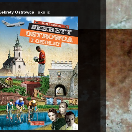
Sekrety Ostrowca i okolic