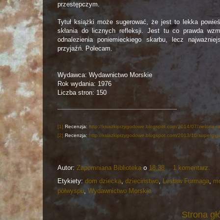
przestępczym.
Tytuł książki może sugerować, że jest to lekka powieś
skłania do licznych refleksji. Jest tu co prawda w
odnalezienia poniemieckiego skarbu, lecz najważni
przyjaźń. Polecam.
Wydawca: Wydawnictwo Morskie
Rok wydania: 1976
Liczba stron: 150
[1]
Recenzja:
http://ksiazkiprzygodowe.blogspot.com/2014/07/zielona-rak
[2]
Recenzja:
http://ksiazkiprzygodowe.blogspot.com/2013/10/supergiga
Autor:
Zapomniana Biblioteka
o
18:38
1 komentarz:
Etykiety:
dom dziecka
,
dzieciństwo
,
Lesław Furmaga
,
m
półwyspu
,
Wydawnictwo Morskie
Strona g