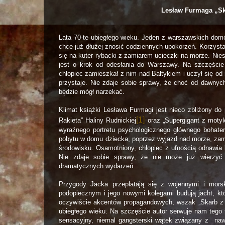
Lesław Furmaga „Sk
Lata 70-te ubiegłego wieku. Jeden z warszawskich domó
chce już dłużej znosić codziennych upokorzeń. Korzyst
się na kuter rybacki z zamiarem ucieczki na morze. Nies
jest o krok od odesłania do Warszawy. Na szczęście
chłopiec zamieszkał z nim nad Bałtykiem i uczył się od 
przystaje. Nie zdaje sobie sprawy, że choć od dawnych 
będzie mógł narzekać.
Klimat książki Lesława Furmagi jest nieco zbliżony do
[1]
Rakieta” Haliny Rudnickiej
oraz „Supergigant z motyl
wyraźnego portretu psychologicznego głównego bohat
pobytu w domu dziecka, poprzez wyjazd nad morze, zam
środowisku. Osamotniony, chłopiec z ufnością odnawia 
Nie zdaje sobie sprawy, że nie może już wierzyć
dramatycznych wydarzeń.
Przygody Jacka przeplatają się z wojennymi i mors
podopiecznym i jego nowymi kolegami budują jacht, kt
oczywiście akcentów propagandowych, wszak „Skarb z pi
ubiegłego wieku. Na szczęście autor serwuje nam tego
sensacyjny, niemal gangsterski wątek związany z na