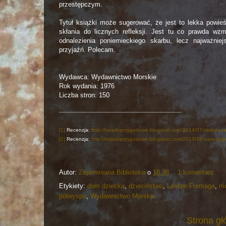
przestępczym.
Tytuł książki może sugerować, że jest to lekka powieś
skłania do licznych refleksji. Jest tu co prawda w
odnalezienia poniemieckiego skarbu, lecz najważni
przyjaźń. Polecam.
Wydawca: Wydawnictwo Morskie
Rok wydania: 1976
Liczba stron: 150
[1]
Recenzja:
http://ksiazkiprzygodowe.blogspot.com/2014/07/zielona-rak
[2]
Recenzja:
http://ksiazkiprzygodowe.blogspot.com/2013/10/supergiga
Autor:
Zapomniana Biblioteka
o
18:38
1 komentarz:
Etykiety:
dom dziecka
,
dzieciństwo
,
Lesław Furmaga
,
m
półwyspu
,
Wydawnictwo Morskie
Strona g