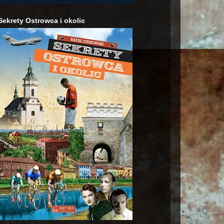
Sekrety Ostrowca i okolic