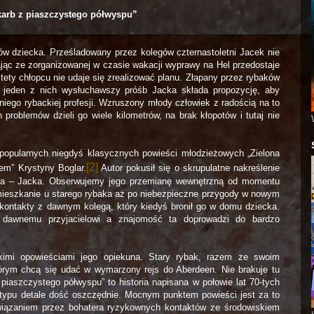
arb z piaszczystego półwyspu”
w dziecka. Prześladowany przez kolegów czternastoletni Jacek nie
ając ze zorganizowanej w czasie wakacji wyprawy na Hel przedostaje
tety chłopcu nie udaje się zrealizować planu. Złapany przez rybaków
 jeden z nich wysłuchawszy próśb Jacka składa propozycję, aby
niego rybackiej profesji. Wzruszony młody człowiek z radością na to
problemów dzieli go wiele kilometrów, na brak kłopotów i tutaj nie
 popularnych niegdyś klasycznych powieści młodzieżowych „Zielona
[2]
em” Krystyny Boglar.
Autor pokusił się o skrupulatne nakreślenie
era – Jacka. Obserwujemy jego przemianę wewnętrzną od momentu
ieszkanie u starego rybaka aż po niebezpieczne przygody w nowym
kontakty z dawnym kolegą, który kiedyś bronił go w domu dziecka.
 dawnemu przyjacielowi a znajomość ta doprowadzi do bardzo
kimi opowieściami jego opiekuna. Stary rybak, razem ze swoim
órym chcą się udać w wymarzony rejs do Aberdeen. Nie brakuje tu
aszczystego półwyspu” to historia napisana w połowie lat 70-tych
 typu detale dość oszczędnie. Mocnym punktem powieści jest za to
wiązaniem przez bohatera ryzykownych kontaktów ze środowiskiem