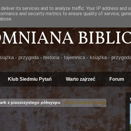
deliver its services and to analyze traffic. Your IP address and 
formance and security metrics to ensure quality of service, gen
abuse.
POMNIANA BIBLIOT
książka - przygoda - historia - tajemnica - książka - przygoda
Klub Siedmiu Pytań
Warto zajrzeć
Forum
arb z piaszczystego półwyspu
.
Pokaż wszystkie posty