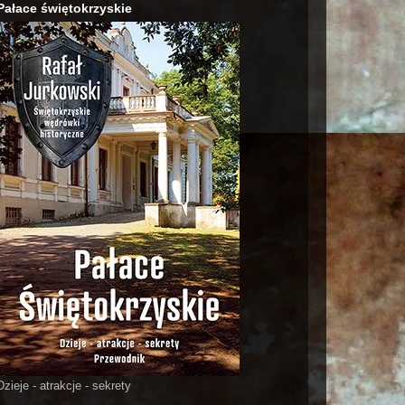
Pałace świętokrzyskie
Dzieje - atrakcje - sekrety