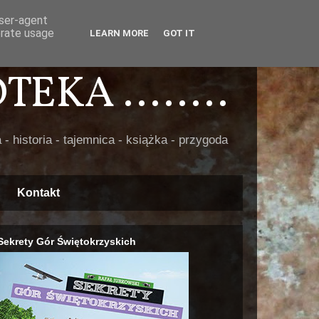
user-agent
erate usage
LEARN MORE
GOT IT
EKA ........
 - historia - tajemnica - książka - przygoda
Kontakt
Sekrety Gór Świętokrzyskich