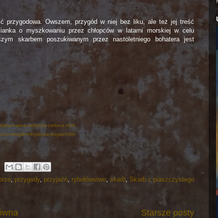
ć przygodowa. Owszem, przygód w niej bez liku, ale też jej treść
zmianka o myszkowaniu przez chłopców w latarni morskiej w celu
ejszym skarbem poszukiwanym przez nastoletniego bohatera jest
ieta-halina-rudnicka-zielona.html
nt-z-motylem-krystyna-boglar.html
orze
,
przygody
,
przyjaźń
,
rybołówstwo
,
skarb
,
Skarb z piaszczystego
łówna
Starsze posty