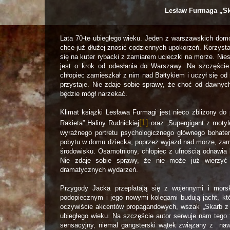
Lesław Furmaga „Sk
Lata 70-te ubiegłego wieku. Jeden z warszawskich domó
chce już dłużej znosić codziennych upokorzeń. Korzyst
się na kuter rybacki z zamiarem ucieczki na morze. Nies
jest o krok od odesłania do Warszawy. Na szczęście
chłopiec zamieszkał z nim nad Bałtykiem i uczył się od 
przystaje. Nie zdaje sobie sprawy, że choć od dawnych 
będzie mógł narzekać.
Klimat książki Lesława Furmagi jest nieco zbliżony do
[1]
Rakieta” Haliny Rudnickiej
oraz „Supergigant z motyl
wyraźnego portretu psychologicznego głównego bohat
pobytu w domu dziecka, poprzez wyjazd nad morze, zam
środowisku. Osamotniony, chłopiec z ufnością odnawia 
Nie zdaje sobie sprawy, że nie może już wierzyć
dramatycznych wydarzeń.
Przygody Jacka przeplatają się z wojennymi i mors
podopiecznym i jego nowymi kolegami budują jacht, kt
oczywiście akcentów propagandowych, wszak „Skarb z pi
ubiegłego wieku. Na szczęście autor serwuje nam tego
sensacyjny, niemal gangsterski wątek związany z na