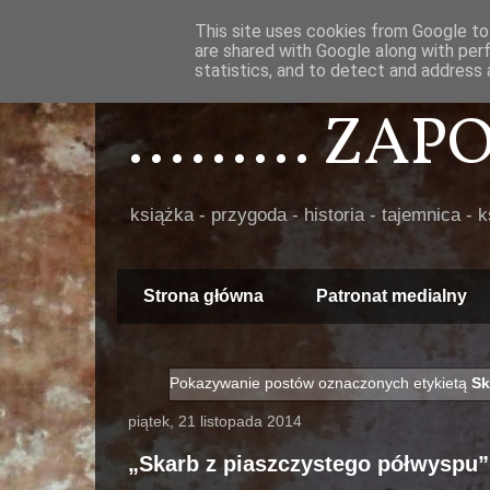
This site uses cookies from Google to 
are shared with Google along with per
statistics, and to detect and address 
......... ZA
książka - przygoda - historia - tajemnica - 
Strona główna
Patronat medialny
Pokazywanie postów oznaczonych etykietą
Sk
piątek, 21 listopada 2014
„Skarb z piaszczystego półwyspu”