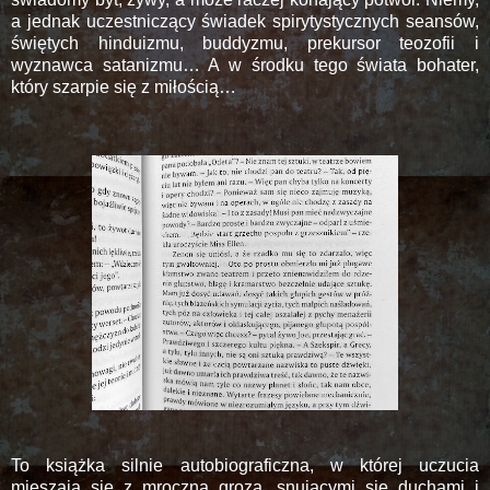
a jednak uczestniczący świadek spirytystycznych seansów,
świętych hinduizmu, buddyzmu, prekursor teozofii i
wyznawca satanizmu… A w środku tego świata bohater,
który szarpie się z miłością…
To książka silnie autobiograficzna, w której uczucia
mieszają się z mroczną grozą, snującymi się duchami i