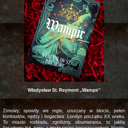
Władysław St. Reymont „Wampir”
Zimowy, spowity we mgle, unurzany w błocie, pełen
kontrastów, nędzy i bogactwa Londyn początku XX wieku.
To miasto rozkładu, zgnilizny, obumierania, to jakby
świadomy byt, żywy, a może raczej konający potwór. Niemy,