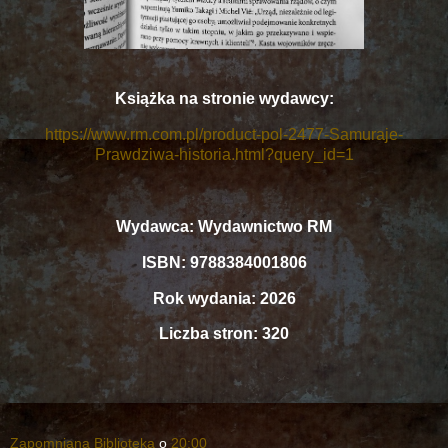
Książka na stronie wydawcy:
https://www.rm.com.pl/product-pol-2477-Samuraje-
Prawdziwa-historia.html?query_id=1
Wydawca: Wydawnictwo RM
ISBN: 9788384001806
Rok wydania: 2026
Liczba stron: 320
Zapomniana Biblioteka
o
20:00