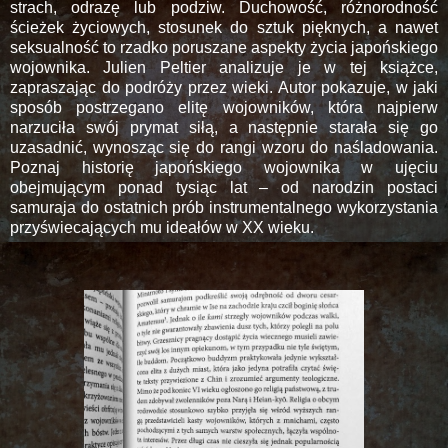
strach, odrazę lub podziw. Duchowość, różnorodność
ścieżek życiowych, stosunek do sztuk pięknych, a nawet
seksualność to rzadko poruszane aspekty życia japońskiego
wojownika. Julien Peltier analizuje je w tej książce,
zapraszając do podróży przez wieki. Autor pokazuje, w jaki
sposób postrzegano elitę wojowników, która najpierw
narzuciła swój prymat siłą, a następnie starała się go
uzasadnić, wynosząc się do rangi wzoru do naśladowania.
Poznaj historię japońskiego wojownika w ujęciu
obejmującym ponad tysiąc lat – od narodzin postaci
samuraja do ostatnich prób instrumentalnego wykorzystania
przyświecających mu ideałów w XX wieku.