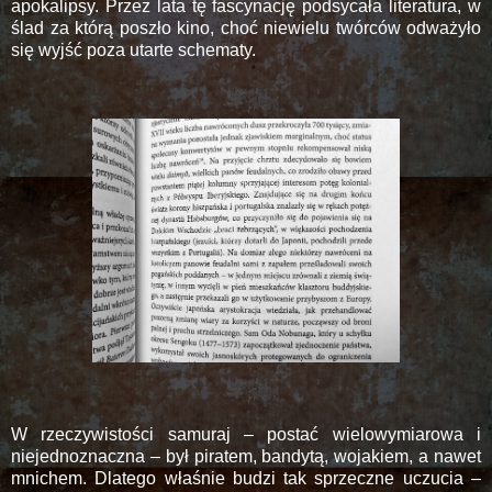
apokalipsy. Przez lata tę fascynację podsycała literatura, w
ślad za którą poszło kino, choć niewielu twórców odważyło
się wyjść poza utarte schematy.
W rzeczywistości samuraj – postać wielowymiarowa i
niejednoznaczna – był piratem, bandytą, wojakiem, a nawet
mnichem. Dlatego właśnie budzi tak sprzeczne uczucia –