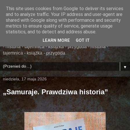
This site uses cookies from Google to deliver its services
......... ZAPOMNIANA
and to analyze traffic. Your IP address and user-agent are
shared with Google along with performance and security
BIBLIOTEKA ........
metrics to ensure quality of service, generate usage
statistics, and to detect and address abuse.
książka - przygoda - historia - tajemnica - książka - przygoda
LEARN MORE
GOT IT
- historia - tajemnica - książka - przygoda - historia -
tajemnica - książka - przygoda
▼
niedziela, 17 maja 2026
„Samuraje. Prawdziwa historia”