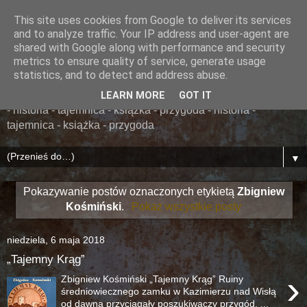
This site uses cookies from Google to deliver its services
......... ZAPOMNIANA
and to analyze traffic. Your IP address and user-agent are
shared with Google along with performance and security
BIBLIOTEKA ........
metrics to ensure quality of service, generate usage
statistics, and to detect and address abuse.
książka - przygoda - historia - tajemnica - książka - przygoda
LEARN MORE
GOT IT
- historia - tajemnica - książka - przygoda - historia -
tajemnica - książka - przygoda
▼
Pokazywanie postów oznaczonych etykietą
Zbigniew
Kośmiński
.
Pokaż wszystkie posty
niedziela, 6 maja 2018
„Tajemny Krąg”
›
Zbigniew Kośmiński „Tajemny Krąg” Ruiny
średniowiecznego zamku w Kazimierzu nad Wisłą
od dawna przyciągały poszukiwaczy przygód, ...