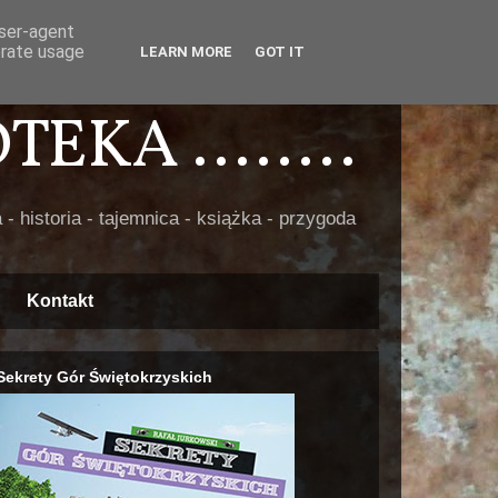
user-agent
erate usage
LEARN MORE
GOT IT
EKA ........
 - historia - tajemnica - książka - przygoda
Kontakt
Sekrety Gór Świętokrzyskich