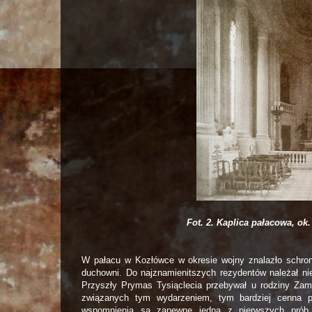
Fot. 2. Kaplica pałacowa, ok.
W pałacu w Kozłówce w okresie wojny znalazło schronie
duchowni. Do najznamienitszych rezydentów należał nie
Przyszły Prymas Tysiąclecia przebywał u rodziny Zamoy
związanych tym wydarzeniem, tym bardziej cenna p
wspomnienia są zapewne jedną z pierwszych prób 