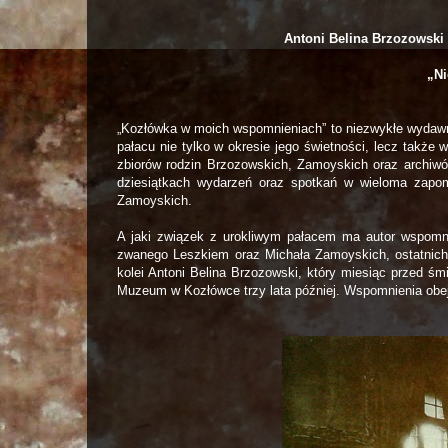
Antoni Belina Brzozowsk
„Ni
„Kozłówka w moich wspomnieniach” to niezwykłe wydawn
pałacu nie tylko w okresie jego świetności, lecz także 
zbiorów rodzin Brzozowskich, Zamoyskich oraz archiwó
dziesiątkach wydarzeń oraz spotkań w wieloma zapomn
Zamoyskich.
A jaki związek z urokliwym pałacem ma autor wspomni
zwanego Leszkiem oraz Michała Zamoyskich, ostatnich 
kolei Antoni Belina Brzozowski, który miesiąc przed ś
Muzeum w Kozłówce trzy lata później. Wspomnienia obej