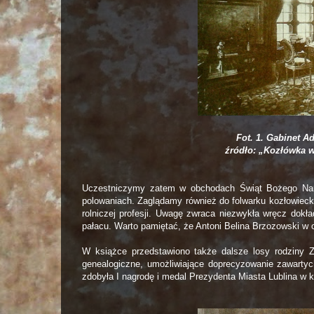
Fot. 1. Gabinet 
źródło: „Kozłówka 
Uczestniczymy zatem w obchodach Świąt Bożego Naro
polowaniach. Zaglądamy również do folwarku kozłowieck
rolniczej profesji. Uwagę zwraca niezwykła wręcz dokł
pałacu. Warto pamiętać, że Antoni Belina Brzozowski w 
W książce przedstawiono także dalsze losy rodziny Z
genealogiczne, umożliwiające doprecyzowanie zawartyc
zdobyła I nagrodę i medal Prezydenta Miasta Lublina w k