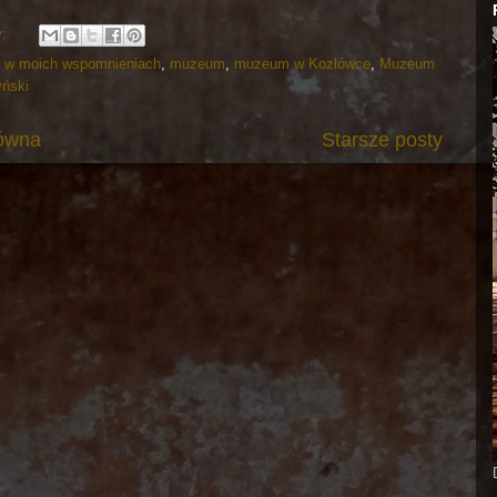
y:
 w moich wspomnieniach
,
muzeum
,
muzeum w Kozłówce
,
Muzeum
ński
łówna
Starsze posty