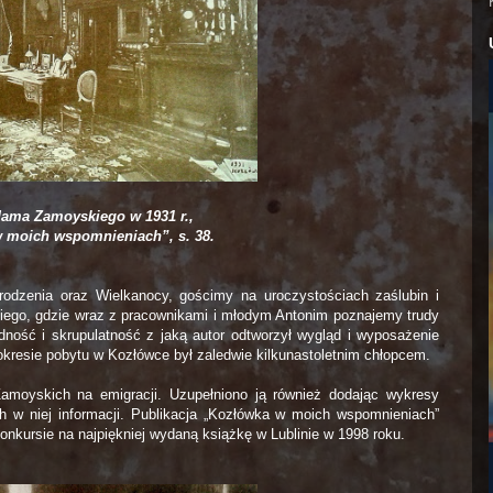
Adama Zamoyskiego w 1931 r.,
w moich wspomnieniach”, s. 38.
dzenia oraz Wielkanocy, gościmy na uroczystościach zaślubin i
iego, gdzie wraz z pracownikami i młodym Antonim poznajemy trudy
adność i skrupulatność z jaką autor odtworzył wygląd i wyposażenie
okresie pobytu w Kozłówce był zaledwie kilkunastoletnim chłopcem.
amoyskich na emigracji. Uzupełniono ją również dodając wykresy
h w niej informacji. Publikacja „Kozłówka w moich wspomnieniach”
onkursie na najpiękniej wydaną książkę w Lublinie w 1998 roku.