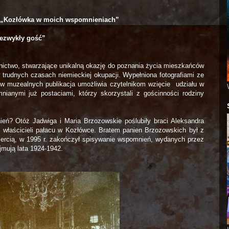
i „Kozłówka w moich wspomnieniach”
ezwykły gość”
ictwo, stwarzające unikalną okazję do poznania życia mieszkańców
w trudnych czasach niemieckiej okupacji. Wypełniona fotografiami ze
w muzealnych publikacja umożliwia czytelnikom wzięcie udziału w
ianymi już postaciami, którzy skorzystali z gościnności rodziny
eń? Otóż Jadwiga i Maria Brzozowskie poślubiły braci Aleksandra
właścicieli pałacu w Kozłówce. Bratem panien Brzozowskich był z
miercią, w 1995 r. zakończył spisywanie wspomnień, wydanych przez
mują lata 1924-1942.