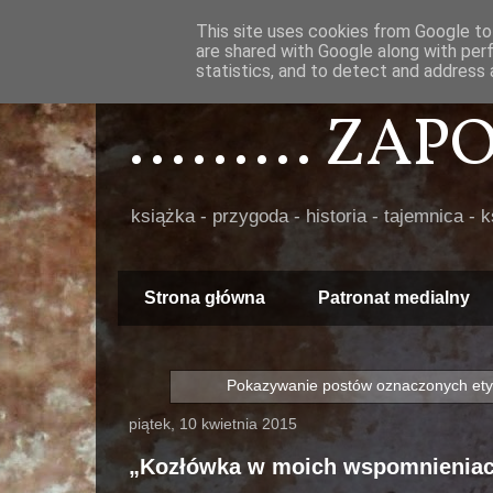
This site uses cookies from Google to 
are shared with Google along with per
statistics, and to detect and address 
......... ZA
książka - przygoda - historia - tajemnica - 
Strona główna
Patronat medialny
Pokazywanie postów oznaczonych ety
piątek, 10 kwietnia 2015
„Kozłówka w moich wspomnienia