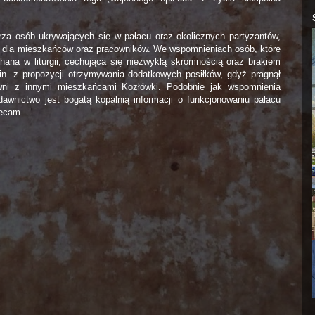
rza osób ukrywających się w pałacu oraz okolicznych partyzantów,
je dla mieszkańców oraz pracowników. We wspomnieniach osób, które
ana w liturgii, cechująca się niezwykłą skromnością oraz brakiem
in. z propozycji otrzymywania dodatkowych posiłków, gdyż pragnął
równi z innymi mieszkańcami Kozłówki. Podobnie jak wspomnienia
awnictwo jest bogatą kopalnią informacji o funkcjonowaniu pałacu
lecam.