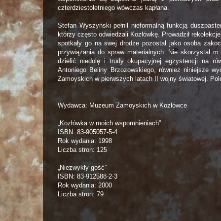
czterdziestoletniego wówczas kapłana.
Stefan Wyszyński pełnił nieformalną funkcją duszpaste
którzy często odwiedzali Kozłówkę. Prowadził rekolekc
spotkały go na swej drodze pozostał jako osoba zakoch
przywiązania do spraw materialnych. Nie skorzystał m.
dzielić niedolę i trudy okupacyjnej egzystencji na 
Antoniego Beliny Brzozowskiego, również niniejsze wyd
Zamoyskich w pierwszych latach II wojny światowej. Po
Wydawca: Muzeum Zamoyskich w Kozłówce
„Kozłówka w moich wspomnieniach”
ISBN: 83-905057-5-4
Rok wydania: 1998
Liczba stron: 125
„Niezwykły gość”
ISBN: 83-912588-2-3
Rok wydania: 2000
Liczba stron: 79