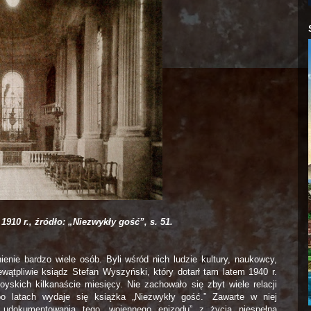
 1910 r., źródło: „Niezwykły gość”, s. 51.
nie bardzo wiele osób. Byli wśród nich ludzie kultury, naukowcy,
wątpliwie ksiądz Stefan Wyszyński, który dotarł tam latem 1940 r.
skich kilkanaście miesięcy. Nie zachowało się zbyt wiele relacji
o latach wydaje się książka „Niezwykły gość.” Zawarte w niej
udokumentowania tego „wojennego epizodu” z życia niespełna