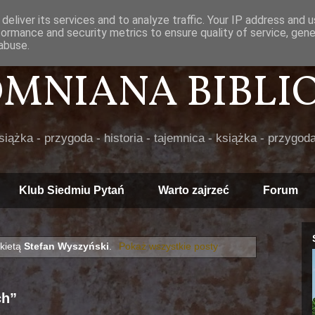
deliver its services and to analyze traffic. Your IP address and 
formance and security metrics to ensure quality of service, gen
abuse.
POMNIANA BIBLIOT
książka - przygoda - historia - tajemnica - książka - przygoda
Klub Siedmiu Pytań
Warto zajrzeć
Forum
kietą
Stefan Wyszyński
.
Pokaż wszystkie posty
ch”