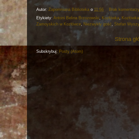
Autor:
Zapomniana Biblioteka
o
11:56
Brak komentarz
Etykiety:
Antoni Belina Brzozowski
,
Kozłówka
,
Kozłówka
Zamoyskich w Kozłówce
,
Niezwykły gość
,
Stefan Wyszy
Strona g
Subskrybuj:
Posty (Atom)