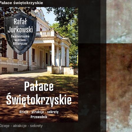
Pałace świętokrzyskie
Dzieje - atrakcje - sekrety