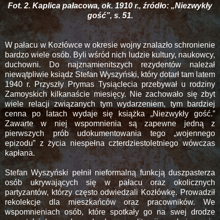
Fot. 2. Kaplica pałacowa, ok. 1910 r., źródło: „Niezwykły
gość”, s. 51.
W pałacu w Kozłówce w okresie wojny znalazło schronienie
bardzo wiele osób. Byli wśród nich ludzie kultury, naukowcy,
duchowni. Do najznamienitszych rezydentów należał
niewątpliwie ksiądz Stefan Wyszyński, który dotarł tam latem
1940 r. Przyszły Prymas Tysiąclecia przebywał u rodziny
Zamoyskich kilkanaście miesięcy. Nie zachowało się zbyt
wiele relacji związanych tym wydarzeniem, tym bardziej
cenna po latach wydaje się książka „Niezwykły gość.”
Zawarte w niej wspomnienia są zapewne jedną z
pierwszych prób udokumentowania tego „wojennego
epizodu” z życia niespełna czterdziestoletniego wówczas
kapłana.
Stefan Wyszyński pełnił nieformalną funkcją duszpasterza
osób ukrywających się w pałacu oraz okolicznych
partyzantów, którzy często odwiedzali Kozłówkę. Prowadził
rekolekcje dla mieszkańców oraz pracowników. We
wspomnieniach osób, które spotkały go na swej drodze