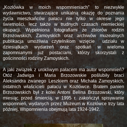
„Kozłówka w moich wspomnieniach” to niezwykłe
wydawnictwo, stwarzające unikalną okazję do poznania
życia mieszkańców pałacu nie tylko w okresie jego
świetności, lecz także w trudnych czasach niemieckiej
okupacji. Wypełniona fotografiami ze zbiorów rodzin
Brzozowskich, Zamoyskich oraz archiwów muzealnych
publikacja umożliwia czytelnikom wzięcie udziału w
dziesiątkach wydarzeń oraz spotkań w wieloma
zapomnianymi już postaciami, którzy skorzystali z
gościnności rodziny Zamoyskich.
A jaki związek z urokliwym pałacem ma autor wspomnień?
Otóż Jadwiga i Maria Brzozowskie poślubiły braci
Aleksandra zwanego Leszkiem oraz Michała Zamoyskich,
ostatnich właścicieli pałacu w Kozłówce. Bratem panien
Brzozowskich był z kolei Antoni Belina Brzozowski, który
miesiąc przed śmiercią, w 1995 r. zakończył spisywanie
wspomnień, wydanych przez Muzeum w Kozłówce trzy lata
później. Wspomnienia obejmują lata 1924-1942.