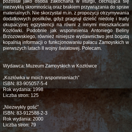
pozostał jako osoba zakochana w liturgii, cechująca się
niezwykłą skromnością oraz brakiem przywiązania do spraw
materialnych. Nie skorzystał m.in. z propozycji otrzymywania
dodatkowych posiłków, gdyż pragnął dzielić niedolę i trudy
okupacyjnej egzystencji na równi z innymi mieszkańcami
Kozłówki. Podobnie jak wspomnienia Antoniego Beliny
Brzozowskiego, również niniejsze wydawnictwo jest bogatą
kopalnią informacji o funkcjonowaniu pałacu Zamoyskich w
pierwszych latach II wojny światowej. Polecam.
Wydawca: Muzeum Zamoyskich w Kozłówce
„Kozłówka w moich wspomnieniach”
ISBN: 83-905057-5-4
Rok wydania: 1998
Liczba stron: 125
„Niezwykły gość”
ISBN: 83-912588-2-3
Rok wydania: 2000
Liczba stron: 79