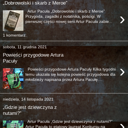
„Dobrowolski i skarb z Meroe”
Artur Pacuła „Dobrowolski i skarb z Meroe”
›
Przygoda, zagadki z notatnika, pościgi. W
pierwszej części nowej serii Artur Pacuła zabie...
1 komentarz:
sobota, 11 grudnia 2021
Powieści przygodowe Artura
Pacuły
›
Powieści przygodowe Artura Pacuły Kilka tygodni
temu ukazała się kolejna powieść przygodowa dla
młodzieży napisana przez Artura Pacułę....
niedziela, 14 listopada 2021
„Gdzie jest dziewczyna z
nutami?”
›
Artur Pacuła „Gdzie jest dziewczyna z nutami?”
Artur Pacuła to etatowy laureat Konkursu na