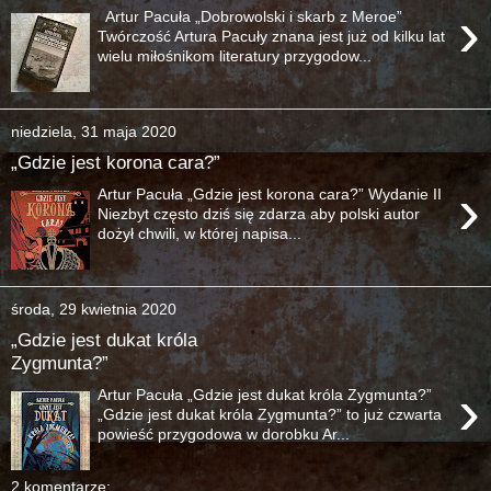
›
Artur Pacuła „Dobrowolski i skarb z Meroe”
Twórczość Artura Pacuły znana jest już od kilku lat
wielu miłośnikom literatury przygodow...
niedziela, 31 maja 2020
„Gdzie jest korona cara?”
›
Artur Pacuła „Gdzie jest korona cara?” Wydanie II
Niezbyt często dziś się zdarza aby polski autor
dożył chwili, w której napisa...
środa, 29 kwietnia 2020
„Gdzie jest dukat króla
Zygmunta?”
›
Artur Pacuła „Gdzie jest dukat króla Zygmunta?”
„Gdzie jest dukat króla Zygmunta?” to już czwarta
powieść przygodowa w dorobku Ar...
2 komentarze: