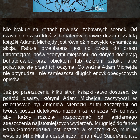
Nie brakuje na kartach powieści zabawnych scenek. Od
czasu do czasu ktoś z bohaterów opowie dowcip. Zaletą
książki Adama Michejdy jest również niezwykle dynamiczna
akcja. Fabuła przeplatana jest od czasu do czasu
informacjami poświęconymi miejscom, do których docierają
bohaterowie, oraz obiektom lub dziełom sztuki, jakie
pojawiają się przed ich oczyma. Co ważne Adam Michejda
nie przynudza i nie zamieszcza długich encyklopedycznych
opisów.
Już po przerzuceniu kilku stron książki łatwo dostrzec, że
pośród pisarzy, którymi Adam Michejda zaczytywał w
dzieciństwie był Zbigniew Nienacki. Autor zaczerpnął od
twórcy postaci detektywa-muzealnika Tomasza NN pomysł,
aby każdy rozdział rozpoczynać od lapidarnego
streszczenia najistotniejszych wydarzeń. Mrugnięć do fanów
Pana Samochodzika jest jeszcze w książce kilka, m.in. w
wyścigu Mille Miglia uczestniczy Ferrari 410 SuperAmerica.