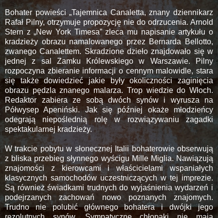
Bohater powieści „Tajemnica Canaletta, znany dziennikarz
Rafał Pilny, otrzymuje propozycję nie do odrzucenia. Arnold
Stern z „New York Timesa” zleca mu napisanie artykułu o
kradzieży obrazu namalowanego przez Bernarda Bellotto,
zwanego Canalettem. Skradzione dzieło znajdowało się w
jednej z sal Zamku Królewskiego w Warszawie. Pilny
rozpoczyna zbieranie informacji o cennym malowidle, stara
się także dowiedzieć jakie były okoliczności zaginięcia
obrazu pędzla znanego malarza. Trop wiedzie do Włoch.
Redaktor zabiera ze sobą dwóch synów i wyrusza na
Półwysep Apeniński. Jak się później okaże młodzieńcy
odegrają niepoślednią rolę w rozwiązywaniu zagadki
spektakularnej kradzieży.
W trakcie pobytu w słonecznej Italii bohaterowie obserwują
z bliska przebieg słynnego wyścigu Mille Miglia. Nawiązują
znajomości z kierowcami i właścicielami wspaniałych
klasycznych samochodów uczestniczących w tej imprezie.
Są również świadkami trudnych do wyjaśnienia wydarzeń i
podejrzanych zachowań nowo poznanych znajomych.
Trudno nie polubić głównego bohatera i dwójki jego
rezolutnych synów. Sympatyczne chłopaki nie mają