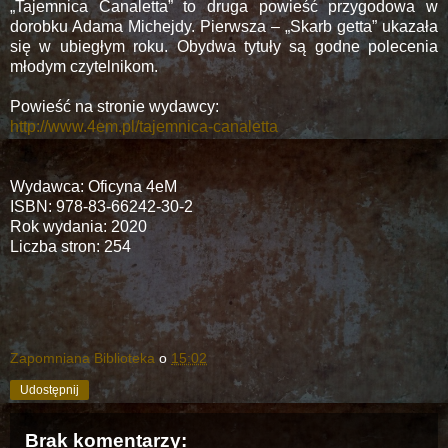
„Tajemnica Canaletta” to druga powieść przygodowa w
dorobku Adama Michejdy. Pierwsza – „Skarb getta” ukazała
się w ubiegłym roku. Obydwa tytuły są godne polecenia
młodym czytelnikom.
Powieść na stronie wydawcy:
http://www.4em.pl/tajemnica-canaletta
Wydawca: Oficyna 4eM
ISBN: 978-83-66242-30-2
Rok wydania: 2020
Liczba stron: 254
Zapomniana Biblioteka
o
15:02
Udostępnij
Brak komentarzy: