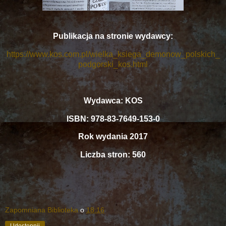
Publikacja na stronie wydawcy:
https://www.kos.com.pl/wielka_ksiega_demonow_polskich_
podgorski_kos.html
Wydawca: KOS
ISBN: 978-83-7649-153-0
Rok wydania 2017
Liczba stron: 560
Zapomniana Biblioteka
o
18:16
Udostępnij